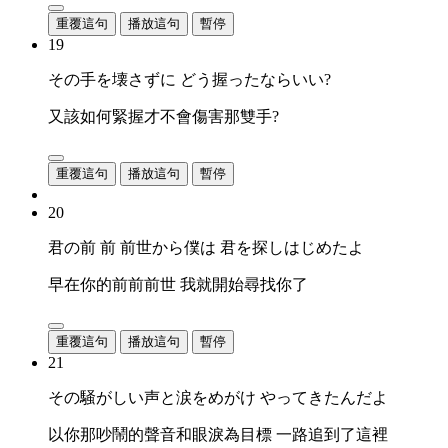
重覆這句
播放這句
暫停
19
その手を壊さずに どう握ったならいい?
又該如何緊握才不會傷害那雙手?
重覆這句
播放這句
暫停
20
君の前 前 前世から僕は 君を探しはじめたよ
早在你的前前前世 我就開始尋找你了
重覆這句
播放這句
暫停
21
その騒がしい声と涙をめがけ やってきたんだよ
以你那吵鬧的聲音和眼淚為目標 一路追到了這裡