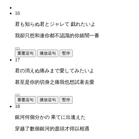
16
君も知らぬ君とジャレて 戯れたいよ
我卻只想和連你都不認識的你嬉鬧一番
重覆這句
播放這句
暫停
17
君の消えぬ痛みまで愛してみたいよ
甚至是你的切身之痛我也想試著去愛
重覆這句
播放這句
暫停
18
銀河何個分かの 果てに出逢えた
穿越了數個銀河的盡頭才得以相遇