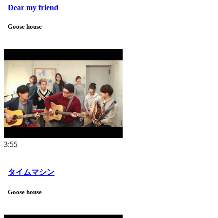
Dear my friend
Goose house
3:55
タイムマシン
Goose house