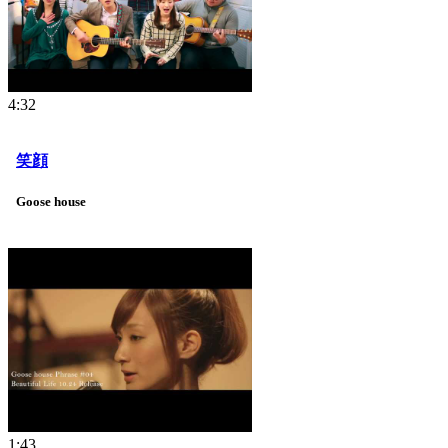
4:32
笑顔
Goose house
1:43