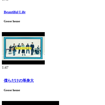
Beautiful Life
Goose house
1:47
僕らだけの等身大
Goose house