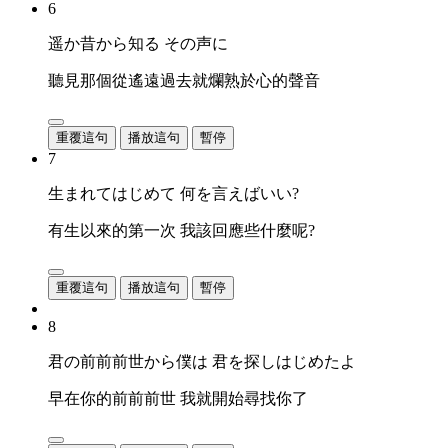
6
遥か昔から知る その声に
聽見那個從遙遠過去就爛熟於心的聲音
重覆這句
播放這句
暫停
7
生まれてはじめて 何を言えばいい?
有生以來的第一次 我該回應些什麼呢?
重覆這句
播放這句
暫停
8
君の前前前世から僕は 君を探しはじめたよ
早在你的前前前世 我就開始尋找你了