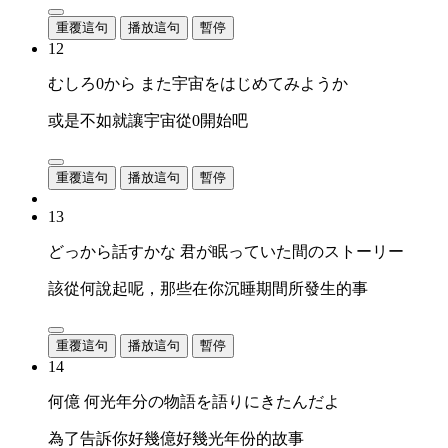
重覆這句
播放這句
暫停
12
むしろ0から また宇宙をはじめてみようか
或是不如就讓宇宙從0開始吧
重覆這句
播放這句
暫停
13
どっから話すかな 君が眠っていた間のストーリー
該從何說起呢，那些在你沉睡期間所發生的事
重覆這句
播放這句
暫停
14
何億 何光年分の物語を語りにきたんだよ
為了告訴你好幾億好幾光年份的故事