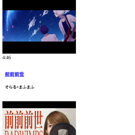
4:46
前前前世
そらる×まふまふ