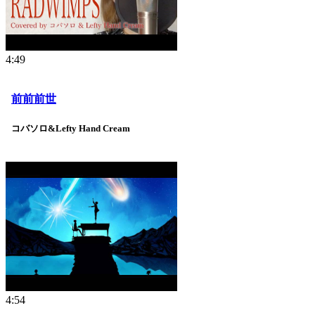
4:49
前前前世
コバソロ&Lefty Hand Cream
4:54