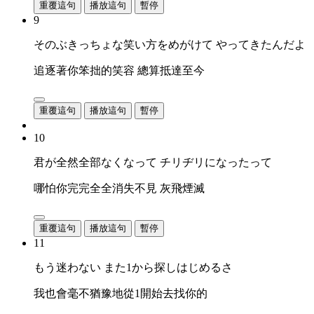
重覆這句
播放這句
暫停
9
そのぶきっちょな笑い方をめがけて やってきたんだよ
追逐著你笨拙的笑容 總算抵達至今
重覆這句
播放這句
暫停
10
君が全然全部なくなって チリヂリになったって
哪怕你完完全全消失不見 灰飛煙滅
重覆這句
播放這句
暫停
11
もう迷わない また1から探しはじめるさ
我也會毫不猶豫地從1開始去找你的