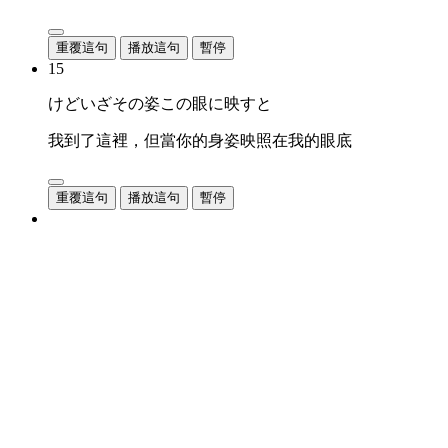
重覆這句
播放這句
暫停
15
けどいざその姿この眼に映すと
我到了這裡，但當你的身姿映照在我的眼底
重覆這句
播放這句
暫停