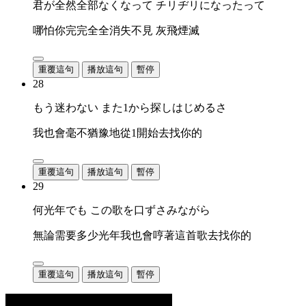
君が全然全部なくなって チリヂリになったって
哪怕你完完全全消失不見 灰飛煙滅
重覆這句
播放這句
暫停
28
もう迷わない また1から探しはじめるさ
我也會毫不猶豫地從1開始去找你的
重覆這句
播放這句
暫停
29
何光年でも この歌を口ずさみながら
無論需要多少光年我也會哼著這首歌去找你的
重覆這句
播放這句
暫停