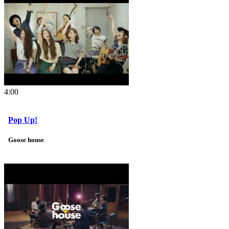
4:00
Pop Up!
Goose house