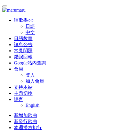
唱歌學○○
日語
中文
日語教室
訊息公告
常見問題
錯誤回報
Google站內查詢
會員
登入
加入會員
支持本站
主題切換
語言
English
新增加歌曲
新發行歌曲
本週播放排行