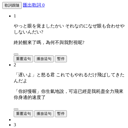
匯出歌詞
0
歌詞跟隨
1
やっと眼を覚ましたかい それなのになぜ眼も合わせや
しないんだい?
終於醒來了嗎，為何不與我對視呢?
重覆這句
播放這句
暫停
2
「遅いよ」と怒る君 これでもやれるだけ飛ばしてきた
んだよ
「你好慢喔」你生氣地說，可這已經是我耗盡全力飛來
你身邊的速度了
重覆這句
播放這句
暫停
3