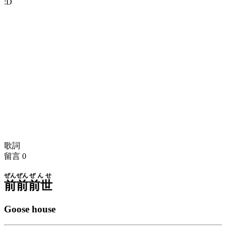
:D
歌詞
留言
0
ぜん
ぜん
ぜんせ
前
前
前世
Goose house