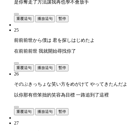
是你奪走了方法讓我再也學不會放手
重覆這句
播放這句
暫停
25
前前前世から僕は 君を探しはじめたよ
在前前前世 我就開始尋找你了
重覆這句
播放這句
暫停
26
そのぶきっちょな笑い方をめがけて やってきたんだよ
以你那有些笨拙的笑容為目標 一路追到了這裡
重覆這句
播放這句
暫停
27