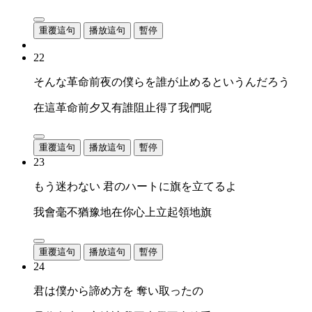
重覆這句
播放這句
暫停
22
そんな革命前夜の僕らを誰が止めるというんだろう
在這革命前夕又有誰阻止得了我們呢
重覆這句
播放這句
暫停
23
もう迷わない 君のハートに旗を立てるよ
我會毫不猶豫地在你心上立起領地旗
重覆這句
播放這句
暫停
24
君は僕から諦め方を 奪い取ったの