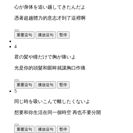
心が身体を追い越してきたんだよ
憑著超越體力的意志才到了這裡啊
重覆這句
播放這句
暫停
4
君の髪や瞳だけで胸が痛いよ
光是你的頭髮和眼眸就讓胸口作痛
重覆這句
播放這句
暫停
5
同じ時を吸いこんで離したくないよ
想要和你生活在同一個時空 再也不要分開
重覆這句
播放這句
暫停