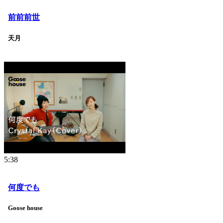
前前前世
天月
5:38
何度でも
Goose house