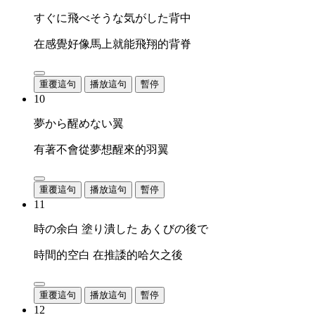
すぐに飛べそうな気がした背中
在感覺好像馬上就能飛翔的背脊
重覆這句
播放這句
暫停
10
夢から醒めない翼
有著不會從夢想醒來的羽翼
重覆這句
播放這句
暫停
11
時の余白 塗り潰した あくびの後で
時間的空白 在推諉的哈欠之後
重覆這句
播放這句
暫停
12