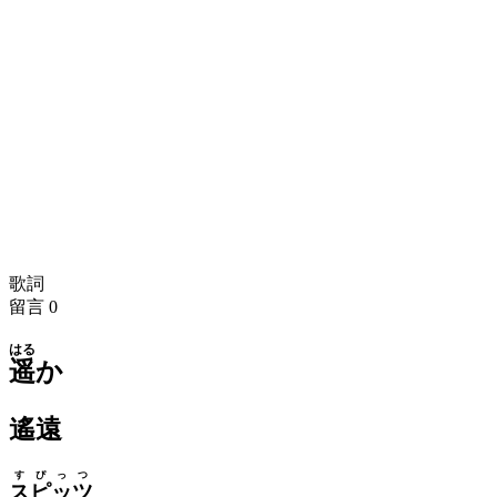
歌詞
留言
0
はる
遥
か
遙遠
すぴっつ
スピッツ