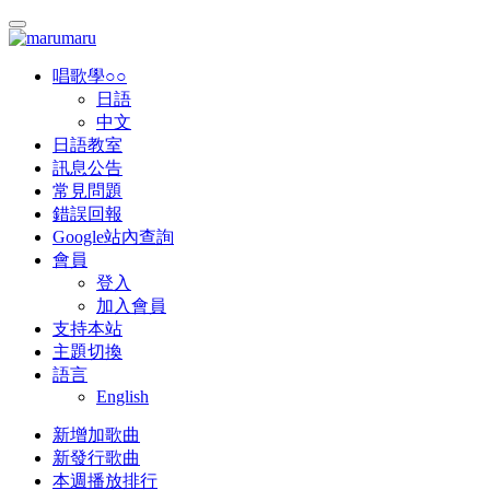
唱歌學○○
日語
中文
日語教室
訊息公告
常見問題
錯誤回報
Google站內查詢
會員
登入
加入會員
支持本站
主題切換
語言
English
新增加歌曲
新發行歌曲
本週播放排行