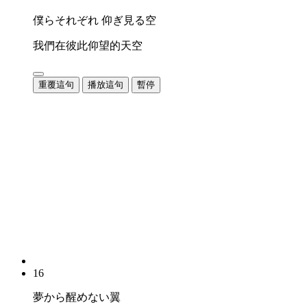
僕らそれぞれ 仰ぎ見る空
我們在彼此仰望的天空
重覆這句
播放這句
暫停
16
夢から醒めない翼