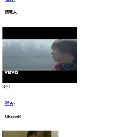
清竜人
8:31
遥か
GReeeeN