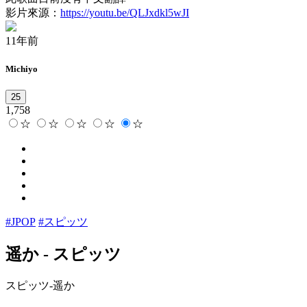
影片來源：
https://youtu.be/QLJxdkl5wJI
11年前
Michiyo
25
1,758
☆
☆
☆
☆
☆
#JPOP
#スピッツ
遥か
-
スピッツ
スピッツ-遥か