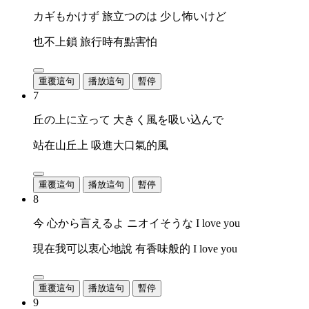
カギもかけず 旅立つのは 少し怖いけど
也不上鎖 旅行時有點害怕
重覆這句
播放這句
暫停
7
丘の上に立って 大きく風を吸い込んで
站在山丘上 吸進大口氣的風
重覆這句
播放這句
暫停
8
今 心から言えるよ ニオイそうな I love you
現在我可以衷心地說 有香味般的 I love you
重覆這句
播放這句
暫停
9