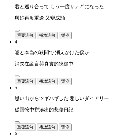
君と巡り合って もう一度サナギになった
與妳再度重逢 又變成蛹
重覆這句
播放這句
暫停
4
嘘と本当の狭間で 消えかけた僕が
消失在謊言與真實的狹縫中
重覆這句
播放這句
暫停
5
思い出からツギハギした 悲しいダイアリー
從回憶中拼湊出的悲傷日記
重覆這句
播放這句
暫停
6