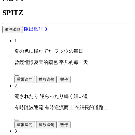
SPITZ
匯出歌詞
0
歌詞跟隨
1
夏の色に憧れてた フツウの毎日
曾經憧憬夏天的顏色 平凡的每一天
重覆這句
播放這句
暫停
2
流されたり 逆らったり続く細い道
有時隨波逐流 有時逆流而上 在細長的道路上
重覆這句
播放這句
暫停
3