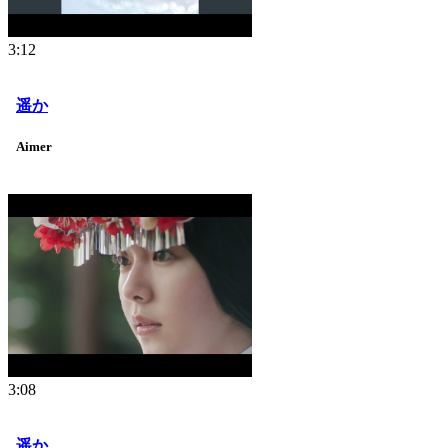
3:12
遥か
Aimer
3:08
遥か