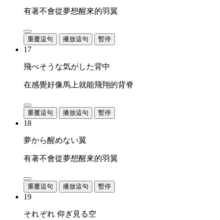
有著不會從夢想醒來的羽翼
重覆這句
播放這句
暫停
17
飛べそうな気がした背中
在感覺好像馬上就能飛翔的背脊
重覆這句
播放這句
暫停
18
夢から醒めない翼
有著不會從夢想醒來的羽翼
重覆這句
播放這句
暫停
19
それぞれ 仰ぎ見る空