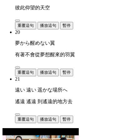
彼此仰望的天空
重覆這句
播放這句
暫停
20
夢から醒めない翼
有著不會從夢想醒來的羽翼
重覆這句
播放這句
暫停
21
遠い 遠い 遥かな場所へ
遙遠 遙遠 到遙遠的地方去
重覆這句
播放這句
暫停