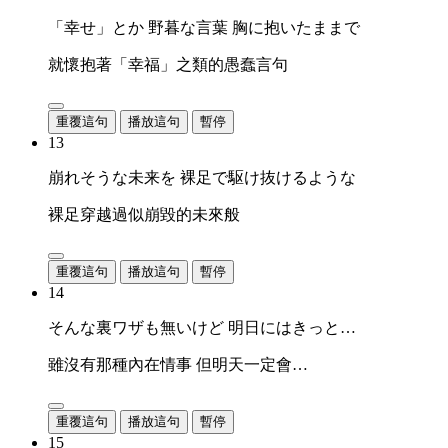
「幸せ」とか 野暮な言葉 胸に抱いたままで
就懷抱著「幸福」之類的愚蠢言句
重覆這句
播放這句
暫停
13
崩れそうな未来を 裸足で駆け抜けるような
裸足穿越過似崩毀的未來般
重覆這句
播放這句
暫停
14
そんな裏ワザも無いけど 明日にはきっと…
雖沒有那種內在情事 但明天一定會…
重覆這句
播放這句
暫停
15