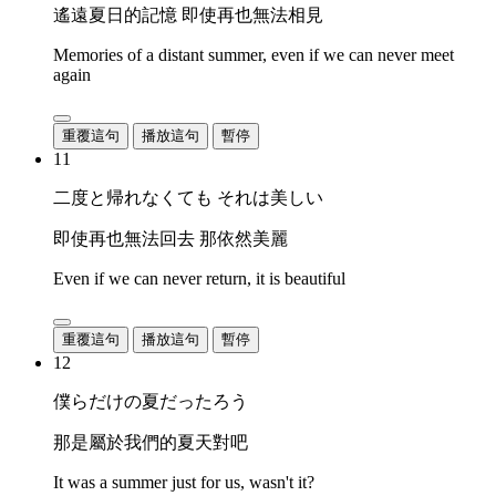
遙遠夏日的記憶 即使再也無法相見
Memories of a distant summer, even if we can never meet
again
重覆這句
播放這句
暫停
11
二度と帰れなくても それは美しい
即使再也無法回去 那依然美麗
Even if we can never return, it is beautiful
重覆這句
播放這句
暫停
12
僕らだけの夏だったろう
那是屬於我們的夏天對吧
It was a summer just for us, wasn't it?