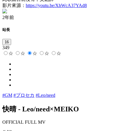
影片來源：
https://youtu.be/XhWcA37YAd8
2年前
站長
16
349
☆
☆
☆
☆
☆
#GM
#プロセカ
#Leo/need
快晴
-
Leo/need×MEIKO
OFFICIAL FULL MV