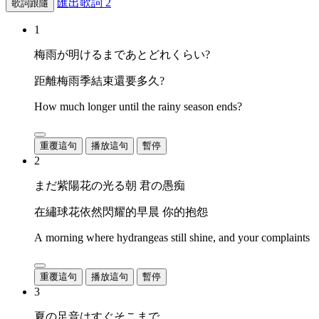
匯出歌詞
2
歌詞跟隨
1
梅雨が明けるまであとどれくらい?
距離梅雨季結束還要多久?
How much longer until the rainy season ends?
重覆這句
播放這句
暫停
2
まだ紫陽花の光る朝 君の愚痴
在繡球花依然閃耀的早晨 你的抱怨
A morning where hydrangeas still shine, and your complaints
重覆這句
播放這句
暫停
3
夏の足音はすぐそこまで