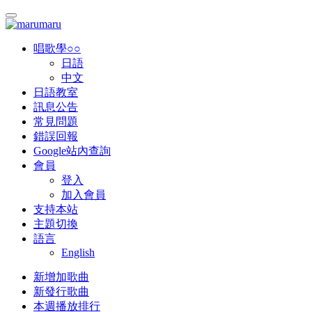
唱歌學○○
日語
中文
日語教室
訊息公告
常見問題
錯誤回報
Google站內查詢
會員
登入
加入會員
支持本站
主題切換
語言
English
新增加歌曲
新發行歌曲
本週播放排行