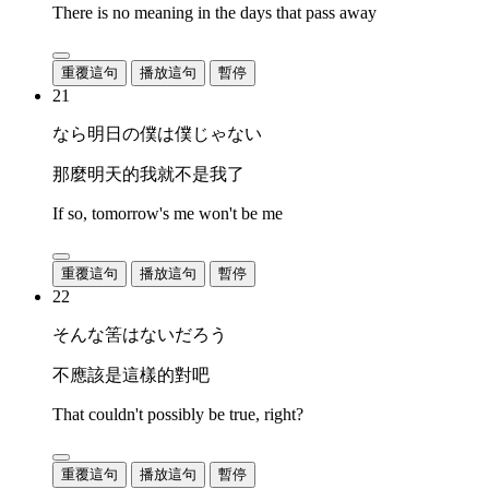
There is no meaning in the days that pass away
重覆這句
播放這句
暫停
21
なら明日の僕は僕じゃない
那麼明天的我就不是我了
If so, tomorrow's me won't be me
重覆這句
播放這句
暫停
22
そんな筈はないだろう
不應該是這樣的對吧
That couldn't possibly be true, right?
重覆這句
播放這句
暫停