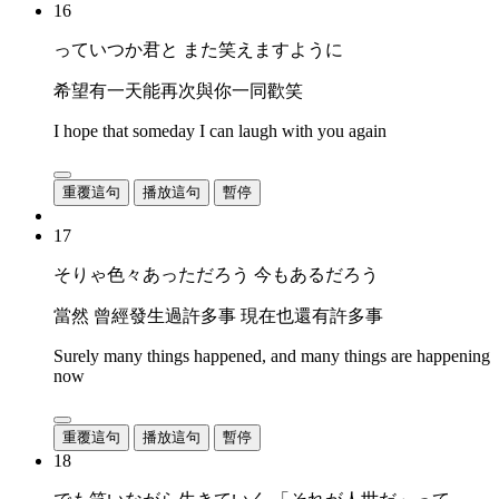
16
っていつか君と また笑えますように
希望有一天能再次與你一同歡笑
I hope that someday I can laugh with you again
重覆這句
播放這句
暫停
17
そりゃ色々あっただろう 今もあるだろう
當然 曾經發生過許多事 現在也還有許多事
Surely many things happened, and many things are happening
now
重覆這句
播放這句
暫停
18