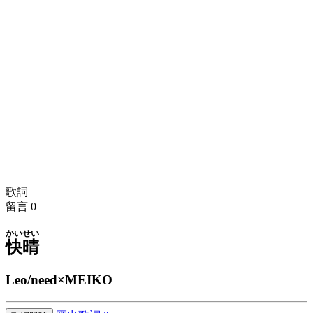
歌詞
留言
0
かいせい
快晴
Leo/need×MEIKO