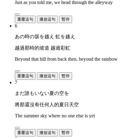
Just as you told me, we head through the alleyway
重覆這句
播放這句
暫停
6
あの時の坂を越え 虹を越え
越過那時的坡道 越過彩虹
Beyond that hill from back then, beyond the rainbow
重覆這句
播放這句
暫停
7
まだ誰もいない夏の空を
將那還沒有任何人的夏日天空
The summer sky where no one else is yet
重覆這句
播放這句
暫停