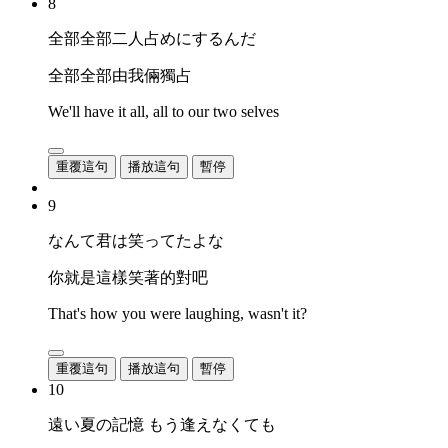
8
全部全部二人占めにするんだ
全部全部由我倆獨占
We'll have it all, all to our two selves
重覆這句
播放這句
暫停
9
なんて君は笑ってたよな
你就是這樣笑著的對吧
That's how you were laughing, wasn't it?
重覆這句
播放這句
暫停
10
遠い夏の記憶 もう逢えなくても