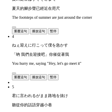
夏天的腳步聲已經近在咫尺
The footsteps of summer are just around the corner
重覆這句
播放這句
暫停
4
ねぇ迎えに行こって僕を急かす
「吶 我們去迎接吧」你催促著我
You hurry me, saying "Hey, let's go meet it"
重覆這句
播放這句
暫停
5
君に言われるがまま路地を抜け
聽從你的話語穿越小巷