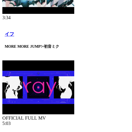
3:34
イフ
MORE MORE JUMP!×初音ミク
OFFICIAL FULL MV
5:03