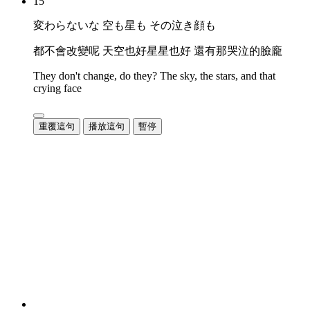
15
変わらないな 空も星も その泣き顔も
都不會改變呢 天空也好星星也好 還有那哭泣的臉龐
They don't change, do they? The sky, the stars, and that
crying face
重覆這句
播放這句
暫停