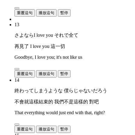
重覆這句
播放這句
暫停
13
さよならI love you それで全て
再見了 I love you 這一切
Goodbye, I love you; it's not like us
重覆這句
播放這句
暫停
14
終わってしまうような 僕らじゃないだろう
不會就這樣結束的 我們不是這樣的 對吧
That everything would just end with that, right?
重覆這句
播放這句
暫停