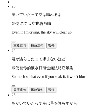
23
泣いていたって空は晴れるよ
即使哭泣 天空也會放晴
Even if I'm crying, the sky will clear up
重覆這句
播放這句
暫停
24
君が濡らしたって滲まないほど
即使被你的淚水打濕也無法將它暈染
So much so that even if you soak it, it won't blur
重覆這句
播放這句
暫停
25
あがいていたって空は星を降らすから