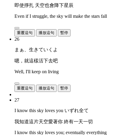
即使掙扎 天空也會降下星辰
Even if I struggle, the sky will make the stars fall
重覆這句
播放這句
暫停
26
まぁ、生きていくよ
嗯，就這樣活下去吧
Well, I'll keep on living
重覆這句
播放這句
暫停
27
I know this sky loves you いずれ全て
我知道這片天空愛著你 終有一天一切
I know this sky loves you; eventually everything