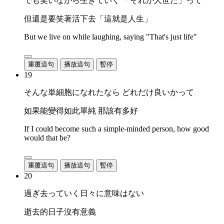
でも笑いながら生きていく 「それが人世だ」って
但還是要笑著活下去「這就是人生」
But we live on while laughing, saying "That's just life"
重覆這句
播放這句
暫停
19
そんな単細胞になれたなら どれだけ良いかって
如果能變得如此單純 那該有多好
If I could become such a simple-minded person, how good
would that be?
重覆這句
播放這句
暫停
20
過ぎ去っていく日々に意味はない
逝去的日子沒有意義