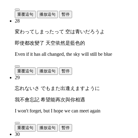
重覆這句
播放這句
暫停
28
変わってしまったって 空は青いだろうよ
即使都改變了 天空依然是藍色的
Even if it has all changed, the sky will still be blue
重覆這句
播放這句
暫停
29
忘れないさ でもまた出逢えますように
我不會忘記 希望能再次與你相遇
I won't forget, but I hope we can meet again
重覆這句
播放這句
暫停
30