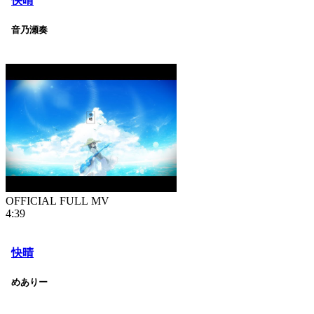
快晴
音乃瀬奏
OFFICIAL FULL MV
4:39
快晴
めありー