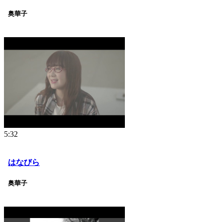
奥華子
5:32
はなびら
奥華子