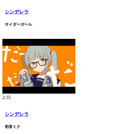
シンデレラ
サイダーガール
2:35
シンデレラ
初音ミク