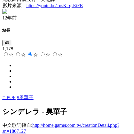
影片來源：
https://youtu.be/_nsK_g-EiFE
12年前
站長
40
1,178
☆
☆
☆
☆
☆
#JPOP
#奥華子
シンデレラ
-
奥華子
中文歌詞轉自:
http://home.gamer.com.tw/creationDetail.php?
sn=1867127