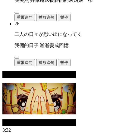
我突然 好像魔法被解開的灰姑娘一樣
重覆這句
播放這句
暫停
26
二人の日々が思い出になってく
我倆的日子 漸漸變成回憶
重覆這句
播放這句
暫停
3:32