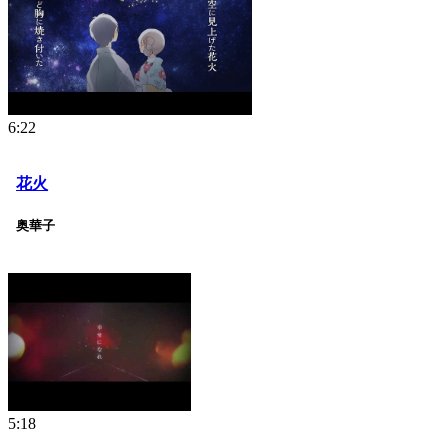
6:22
花火
奥華子
5:18