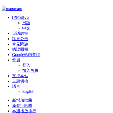
唱歌學○○
日語
中文
日語教室
訊息公告
常見問題
錯誤回報
Google站內查詢
會員
登入
加入會員
支持本站
主題切換
語言
English
新增加歌曲
新發行歌曲
本週播放排行