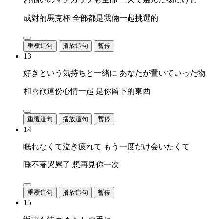
成對的馬克杯 全部都是我倆一起挑選的
重覆這句
播放這句
暫停
13
好きという気持ちと一緒に あなたが置いていった物
和喜歡這份心情一起 是你留下的東西
重覆這句
播放這句
暫停
14
眠れなくて泣き疲れて もう一度だけ会いたくて
睡不著哭累了 想再見你一次
重覆這句
播放這句
暫停
15