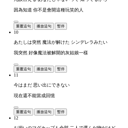
因為知道 你不是會開這種玩笑的人
重覆這句
播放這句
暫停
10
あたしは突然 魔法が解けた シンデレラみたい
我突然 好像魔法被解開的灰姑娘一樣
重覆這句
播放這句
暫停
11
今はまだ 思い出にできない
現在還不能當成回憶
重覆這句
播放這句
暫停
12
お揃いのマグカップも全部 二人で選んだ物だけど