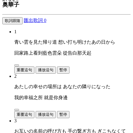
奥
華子
匯出歌詞
0
歌詞跟隨
1
青い雲を見た帰り道 想い打ち明けたあの日から
回家路上看到藍色雲朵 從告白那天起
重覆這句
播放這句
暫停
2
あたしの幸せの場所は あなたの隣りになった
我的幸福之所 就是你身邊
重覆這句
播放這句
暫停
3
お互いの名前の呼び方も 手の繋ぎ方も ぎこちなくて