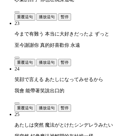
重覆這句
播放這句
暫停
23
今まで有難う 本当に大好きだったよ ずっと
至今謝謝你 真的好喜歡你 永遠
重覆這句
播放這句
暫停
24
笑顔で言える あたしになってみせるから
我會 能帶著笑說出口的
重覆這句
播放這句
暫停
25
あたしは突然 魔法がとけたシンデレラみたい