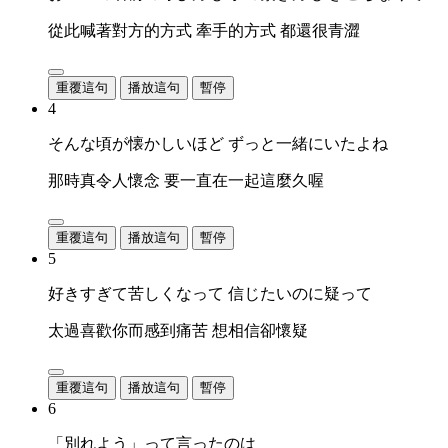
從此喊著對方的方式 牽手的方式 都還很青澀
重覆這句
播放這句
暫停
4
そんな頃が懐かしいほど ずっと一緒にいたよね
那時真令人懷念 要一直在一起這麼久喔
重覆這句
播放這句
暫停
5
好きすぎて苦しくなって 信じたいのに疑って
太過喜歡你而感到痛苦 想相信卻懷疑
重覆這句
播放這句
暫停
6
「別れよう」って言ったのは