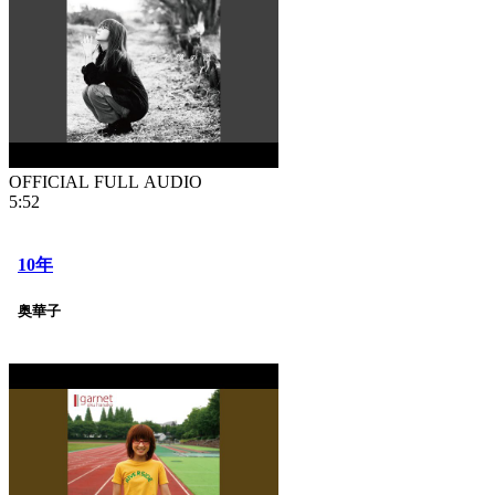
OFFICIAL FULL AUDIO
5:52
10年
奥華子