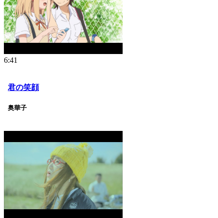
6:41
君の笑顔
奥華子