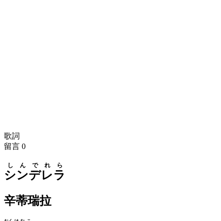
歌詞
留言
0
しんでれら
シンデレラ
辛蒂瑞拉
おく
はなこ