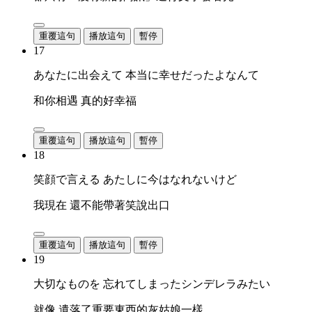
重覆這句
播放這句
暫停
17
あなたに出会えて 本当に幸せだったよなんて
和你相遇 真的好幸福
重覆這句
播放這句
暫停
18
笑顔で言える あたしに今はなれないけど
我現在 還不能帶著笑說出口
重覆這句
播放這句
暫停
19
大切なものを 忘れてしまったシンデレラみたい
就像 遺落了重要東西的灰姑娘一樣