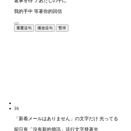
返事を待つ あたしの手に
我的手中 等著你的回信
重覆這句
播放這句
暫停
16
「新着メールはありません」の文字だけ 光ってる
卻只有「沒有新的簡訊」這行文字發著光