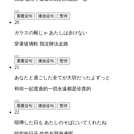
重覆這句
播放這句
暫停
20
ガラスの靴じゃ あたしは歩けない
穿著玻璃鞋 我沒辦法走路
重覆這句
播放這句
暫停
21
あなたと過ごした全てが大切だったよずっと
和你一起渡過的一切永遠都是珍貴的
重覆這句
播放這句
暫停
22
喧嘩した日も あたしのそばにいてくれたね
吵架的日子 你也在我身邊呢