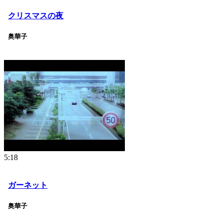
クリスマスの夜
奥華子
5:18
ガーネット
奥華子