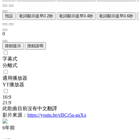
預設
歌詞顯示提早0.2秒
歌詞顯示提早0.4秒
歌詞顯示提早0.6秒
0
按鈕提示
按鈕說明
字幕式
分離式
通用播放器
YT播放器
16:9
21:9
此歌曲目前沒有中文翻譯
影片來源：
https://youtu.be/eBCr5a-auXo
6年前