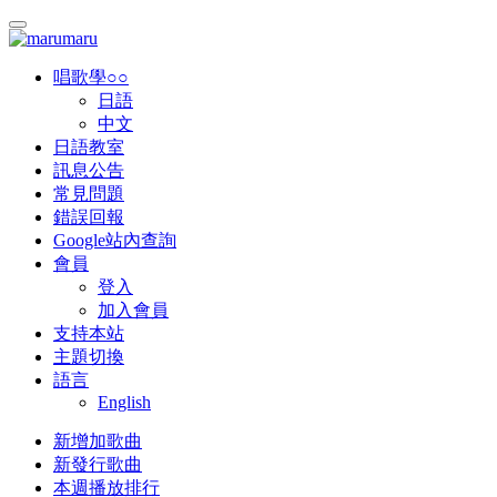
唱歌學○○
日語
中文
日語教室
訊息公告
常見問題
錯誤回報
Google站內查詢
會員
登入
加入會員
支持本站
主題切換
語言
English
新增加歌曲
新發行歌曲
本週播放排行