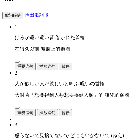
匯出歌詞
6
歌詞跟隨
1
はるか遠い遠い昔 巻かれた首輪
在很久以前 被纏上的頸圈
重覆這句
播放這句
暫停
2
人が欲しい人が欲しいと叫ぶ 呪いの首輪
大叫著「想要得到人類想要得到人類」的 詛咒的頸圈
重覆這句
播放這句
暫停
3
怒らないで見捨てないで どこもいかないで (ねえ)