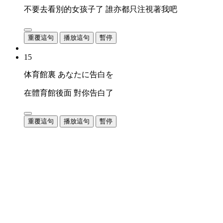
不要去看別的女孩子了 誰亦都只注視著我吧
重覆這句
播放這句
暫停
15
体育館裏 あなたに告白を
在體育館後面 對你告白了
重覆這句
播放這句
暫停