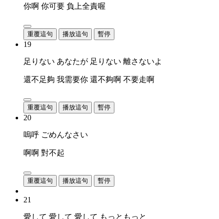
你啊 你可要 負上全責喔
重覆這句
播放這句
暫停
19
足りない あなたが 足りない 離さないよ
還不足夠 我需要你 還不夠啊 不要走啊
重覆這句
播放這句
暫停
20
嗚呼 ごめんなさい
啊啊 對不起
重覆這句
播放這句
暫停
21
愛して 愛して 愛して もっともっと