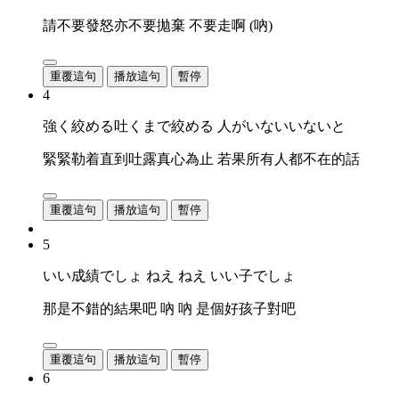
請不要發怒亦不要拋棄 不要走啊 (吶)
重覆這句
播放這句
暫停
4
強く絞める吐くまで絞める 人がいないいないと
緊緊勒着直到吐露真心為止 若果所有人都不在的話
重覆這句
播放這句
暫停
5
いい成績でしょ ねえ ねえ いい子でしょ
那是不錯的結果吧 吶 吶 是個好孩子對吧
重覆這句
播放這句
暫停
6