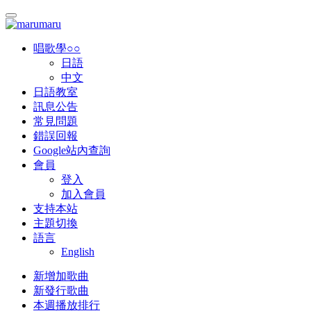
唱歌學○○
日語
中文
日語教室
訊息公告
常見問題
錯誤回報
Google站內查詢
會員
登入
加入會員
支持本站
主題切換
語言
English
新增加歌曲
新發行歌曲
本週播放排行