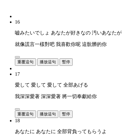
16
嘘みたいでしょ あなたが好きなの 汚いあなたが
就像謊言一樣對吧 我喜歡你呢 這骯髒的你
重覆這句
播放這句
暫停
17
愛して 愛して 愛して 全部あげる
我深深愛著 深深愛著 將一切奉獻給你
重覆這句
播放這句
暫停
18
あなたに あなたに 全部背負ってもらうよ