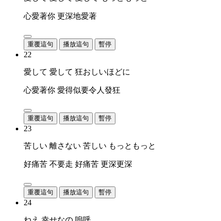
心愛著你 更深地愛著
重覆這句
播放這句
暫停
22
愛して 愛して 狂おしいほどに
心愛著你 愛得似要令人發狂
重覆這句
播放這句
暫停
23
苦しい 離さない 苦しい もっともっと
好痛苦 不要走 好痛苦 更深更深
重覆這句
播放這句
暫停
24
ねえ 幸せなの 嗚呼