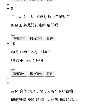
9
苦しい 苦しい 呪縛を 解いて解いて
好痛苦 將咒語的束縛 解開吧
重覆這句
播放這句
暫停
10
ねえ 止められない 嗚呼
吶 停不下來了 啊啊
重覆這句
播放這句
暫停
11
身体 身体 大きくなっても小さい首輪
即使身體 身體 變得巨大頸圈卻依然細小