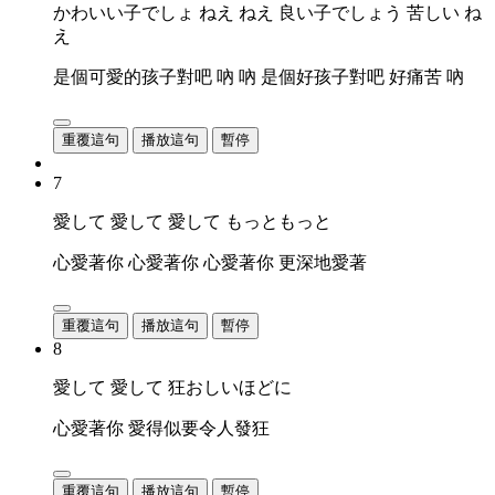
かわいい子でしょ ねえ ねえ 良い子でしょう 苦しい ね
え
是個可愛的孩子對吧 吶 吶 是個好孩子對吧 好痛苦 吶
重覆這句
播放這句
暫停
7
愛して 愛して 愛して もっともっと
心愛著你 心愛著你 心愛著你 更深地愛著
重覆這句
播放這句
暫停
8
愛して 愛して 狂おしいほどに
心愛著你 愛得似要令人發狂
重覆這句
播放這句
暫停