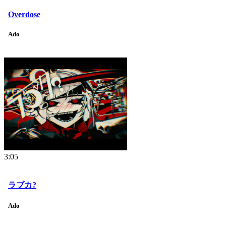
Overdose
Ado
3:05
ラブカ?
Ado