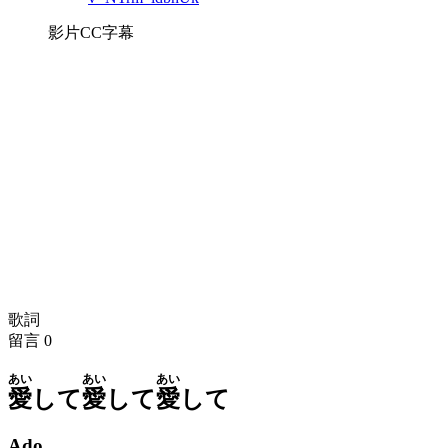
影片CC字幕
歌詞
留言
0
あい
あい
あい
愛
して
愛
して
愛
して
Ado