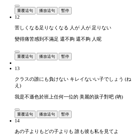
重覆這句
播放這句
暫停
12
苦しくなる足りなくなる 人が 人が 足りない
變得痛苦感到不滿足 還不夠 還不夠 人呢
重覆這句
播放這句
暫停
13
クラスの誰にも負けない キレイないい子でしょう (ね
え)
我是不遜色於班上任何一位的 美麗的孩子對吧 (吶)
重覆這句
播放這句
暫停
14
あの子よりもどの子よりも 誰も彼も私を見てよ