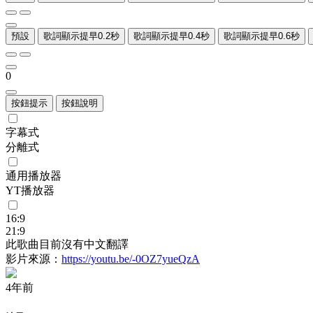
預設
歌詞顯示提早0.2秒
歌詞顯示提早0.4秒
歌詞顯示提早0.6秒
0
按鈕提示
按鈕說明
字幕式
分離式
通用播放器
YT播放器
16:9
21:9
此歌曲目前沒有中文翻譯
影片來源：
https://youtu.be/-0OZ7yueQzA
4年前