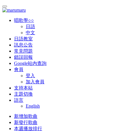
唱歌學○○
日語
中文
日語教室
訊息公告
常見問題
錯誤回報
Google站內查詢
會員
登入
加入會員
支持本站
主題切換
語言
English
新增加歌曲
新發行歌曲
本週播放排行