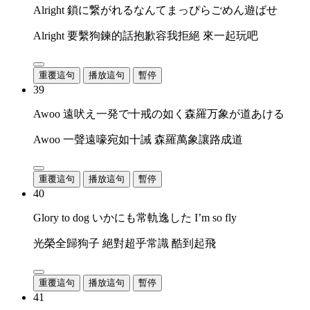
Alright 鎖に繋がれるなんてまっぴらごめん遊ばせ
Alright 要繫狗鍊的話抱歉容我拒絕 來一起玩吧
重覆這句
播放這句
暫停
39
Awoo 遠吠え一発で十戒の如く森羅万象が道あける
Awoo 一聲遠嚎宛如十誡 森羅萬象讓路成道
重覆這句
播放這句
暫停
40
Glory to dog いかにも常軌逸した I’m so fly
光榮全歸狗子 絕對超乎常識 酷到起飛
重覆這句
播放這句
暫停
41