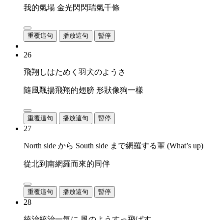
我的氣場 金光閃閃瑞氣千條
重覆這句
播放這句
暫停
26
飛翔しはためく羽犬のようさ
隨風飄揚飛翔的翅膀 形狀像狗一樣
重覆這句
播放這句
暫停
27
North side から South side まで網羅する輩 (What’s up)
從北到南網羅而來的同伴
重覆這句
播放這句
暫停
28
統治統治一気に 風のようすっ飛ばす