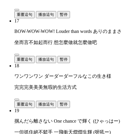
重覆這句
播放這句
暫停
17
BOW-WOW-WOW! Louder than words ありのままさ
坐而言不如起而行 想怎麼做就怎麼做吧
重覆這句
播放這句
暫停
18
ワンワンワン ダーダーダーフルなこの生き様
完完完美美美無瑕的生活方式
重覆這句
播放這句
暫停
19
掴んだら離さない One chance で輝く (ひゃっはー)
一但抓住絕不鬆手 一飛衝天熠熠生輝 (呀吼ー)