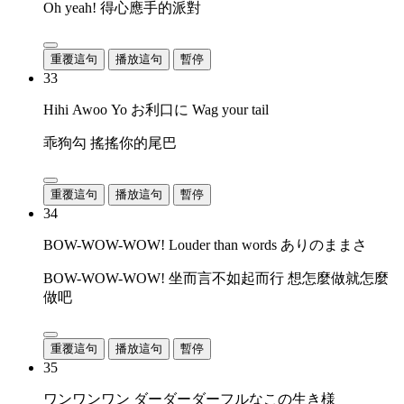
Oh yeah! 得心應手的派對
重覆這句
播放這句
暫停
33
Hihi Awoo Yo お利口に Wag your tail
乖狗勾 搖搖你的尾巴
重覆這句
播放這句
暫停
34
BOW-WOW-WOW! Louder than words ありのままさ
BOW-WOW-WOW! 坐而言不如起而行 想怎麼做就怎麼
做吧
重覆這句
播放這句
暫停
35
ワンワンワン ダーダーダーフルなこの生き様