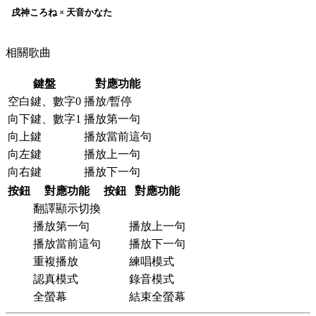
戌神ころね × 天音かなた
相關歌曲
鍵盤
對應功能
空白鍵、
數字0
播放/暫停
向下鍵、
數字1
播放第一句
向上鍵
播放當前這句
向左鍵
播放上一句
向右鍵
播放下一句
按鈕
對應功能
按鈕
對應功能
翻譯顯示切換
播放第一句
播放上一句
播放當前這句
播放下一句
重複播放
練唱模式
認真模式
錄音模式
全螢幕
結束全螢幕