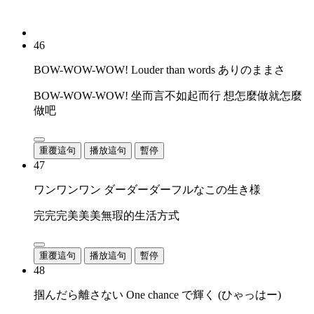
46
BOW-WOW-WOW! Louder than words ありのままさ
BOW-WOW-WOW! 坐而言不如起而行 想怎麼做就怎麼
做吧
重覆這句
播放這句
暫停
47
ワンワンワン ダーダーダーフルなこの生き様
完完完美美美無瑕的生活方式
重覆這句
播放這句
暫停
48
掴んだら離さない One chance で輝く (ひゃっはー)