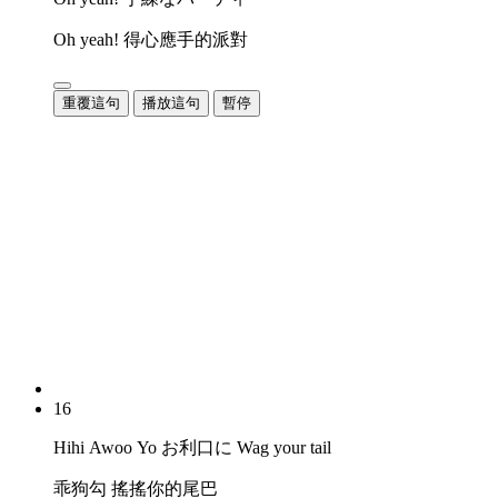
Oh yeah! 得心應手的派對
重覆這句
播放這句
暫停
16
Hihi Awoo Yo お利口に Wag your tail
乖狗勾 搖搖你的尾巴