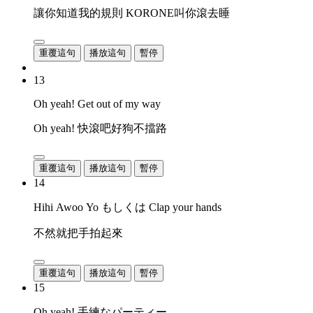
讓你知道我的規則 KORONE叫你滾去睡
重覆這句
播放這句
暫停
13
Oh yeah! Get out of my way
Oh yeah! 快滾吧好狗不擋路
重覆這句
播放這句
暫停
14
Hihi Awoo Yo もしくは Clap your hands
不然就把手拍起來
重覆這句
播放這句
暫停
15
Oh yeah! 手練なパーティー