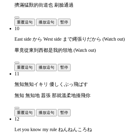
擠滿猛獸的街道也 刷臉通過
重覆這句
播放這句
暫停
10
East side から West side まで縄張りだから (Watch out)
畢竟從東到西都是我的領地 (Watch out)
重覆這句
播放這句
暫停
11
無知無知イキリ 優しくぶっ飛ばす
無知 無知地 囂張 那就溫柔地揍飛你
重覆這句
播放這句
暫停
12
Let you know my rule ねんねんころね