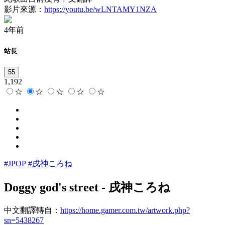
影片來源：
https://youtu.be/wLNTAMY1NZA
4年前
站長
55
1,192
☆
☆
☆
☆
☆
#JPOP
#戌神ころね
Doggy god's street
-
戌神ころね
中文翻譯轉自：
https://home.gamer.com.tw/artwork.php?
sn=5438267