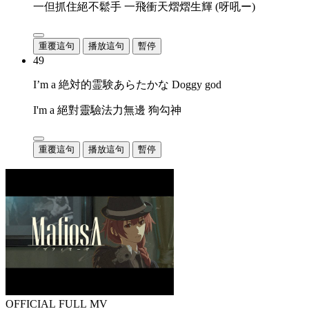
一但抓住絕不鬆手 一飛衝天熠熠生輝 (呀吼ー)
重覆這句
播放這句
暫停
49
I’m a 絶対的霊験あらたかな Doggy god
I'm a 絕對靈驗法力無邊 狗勾神
重覆這句
播放這句
暫停
OFFICIAL FULL MV