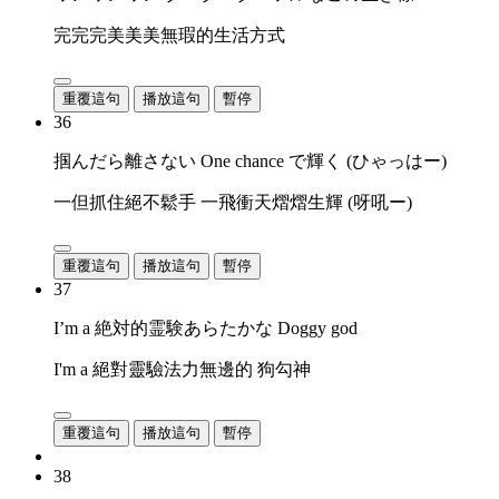
完完完美美美無瑕的生活方式
重覆這句
播放這句
暫停
36
掴んだら離さない One chance で輝く (ひゃっはー)
一但抓住絕不鬆手 一飛衝天熠熠生輝 (呀吼ー)
重覆這句
播放這句
暫停
37
I’m a 絶対的霊験あらたかな Doggy god
I'm a 絕對靈驗法力無邊的 狗勾神
重覆這句
播放這句
暫停
38