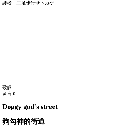
譯者：二足步行傘トカゲ
歌詞
留言
0
Doggy god's street
狗勾神的街道