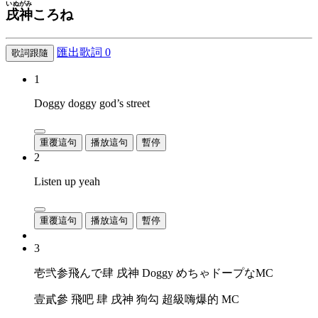
いぬがみ
戌神
ころね
匯出歌詞
0
歌詞跟隨
1
Doggy doggy god’s street
重覆這句
播放這句
暫停
2
Listen up yeah
重覆這句
播放這句
暫停
3
壱弐参飛んで肆 戌神 Doggy めちゃドープなMC
壹貳參 飛吧 肆 戌神 狗勾 超級嗨爆的 MC