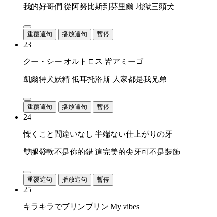
我的好哥們 從阿努比斯到芬里爾 地獄三頭犬
重覆這句
播放這句
暫停
23
クー・シー オルトロス 皆アミーゴ
凱爾特犬妖精 俄耳托洛斯 大家都是我兄弟
重覆這句
播放這句
暫停
24
慄くこと間違いなし 半端ない仕上がりの牙
雙腿發軟不是你的錯 這完美的尖牙可不是裝飾
重覆這句
播放這句
暫停
25
キラキラでブリンブリン My vibes