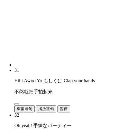
31
Hihi Awoo Yo もしくは Clap your hands
不然就把手拍起來
重覆這句
播放這句
暫停
32
Oh yeah! 手練なパーティー