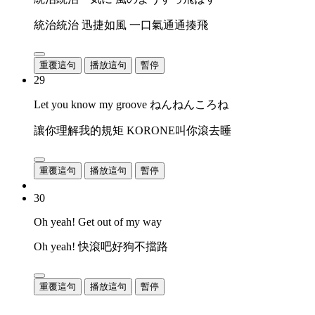
統治統治 迅捷如風 一口氣通通揍飛
重覆這句
播放這句
暫停
29
Let you know my groove ねんねんころね
讓你理解我的規矩 KORONE叫你滾去睡
重覆這句
播放這句
暫停
30
Oh yeah! Get out of my way
Oh yeah! 快滾吧好狗不擋路
重覆這句
播放這句
暫停