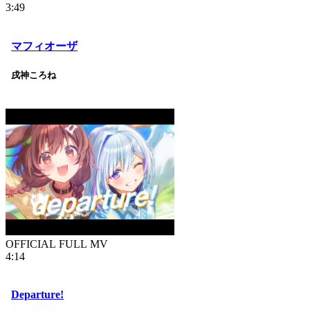
3:49
マフィオーザ
戌神ころね
OFFICIAL FULL MV
4:14
Departure!