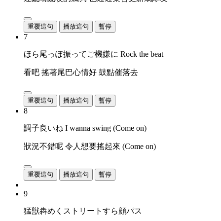
重覆這句
播放這句
暫停
7
ほら尾っぽ振ってご機嫌に Rock the beat
看吧 搖著尾巴心情好 鼓點催落去
重覆這句
播放這句
暫停
8
調子良いね I wanna swing (Come on)
狀況不錯呢 令人想要搖起來 (Come on)
重覆這句
播放這句
暫停
9
猛獣犇めくストリートすら顔パス