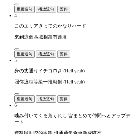
重覆這句
播放這句
暫停
4
このエリアきってのかなりハード
來到這個區域相當有難度
重覆這句
播放這句
暫停
5
身の丈通りイチコロさ (Hell yeah)
照你這種等級一推就倒 (Hell yeah)
重覆這句
播放這句
暫停
6
噛み付いてくる荒くれも 皆まとめて仲間へとアップデ
ート
連亂啃亂咬的瘋狗 也通通集合更新成隊友