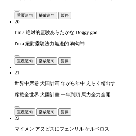
重覆這句
播放這句
暫停
20
I’m a 絶対的霊験あらたかな Doggy god
I'm a 絕對靈驗法力無邊的 狗勾神
重覆這句
播放這句
暫停
21
世界中席巻 犬国計画 年がら年中 えらく精出す
席捲全世界 犬國計畫 一年到頭 馬力全力全開
重覆這句
播放這句
暫停
22
マイメン アヌビスにフェンリル ケルベロス