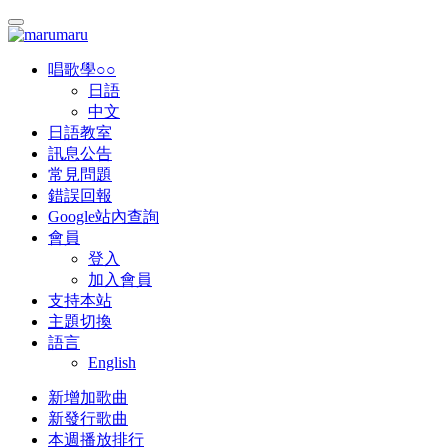
唱歌學○○
日語
中文
日語教室
訊息公告
常見問題
錯誤回報
Google站內查詢
會員
登入
加入會員
支持本站
主題切換
語言
English
新增加歌曲
新發行歌曲
本週播放排行