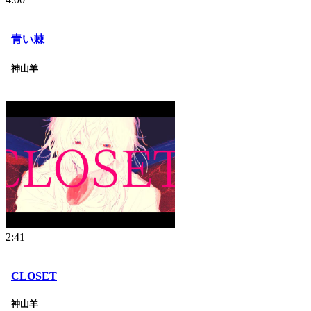
青い棘
神山羊
2:41
CLOSET
神山羊