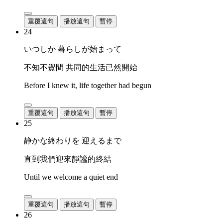
重覆這句
播放這句
暫停
24
いつしか 暮らしが始まって
不知不覺間 共同的生活已然開始
Before I knew it, life together had begun
重覆這句
播放這句
暫停
25
静かな終わりを 迎えるまで
直到我們迎來靜謐的終結
Until we welcome a quiet end
重覆這句
播放這句
暫停
26