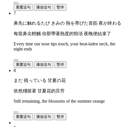
重覆這句
播放這句
暫停
7
鼻先に触れるたび きみの 熱を帯びた首筋 夜が終わる
每當鼻尖輕觸 你那帶著熱度的頸項 夜晚便結束了
Every time our nose tips touch, your heat-laden neck, the
night ends
重覆這句
播放這句
暫停
8
まだ 残っている 甘夏の花
依然殘留著 甘夏花的芬芳
Still remaining, the blossoms of the summer orange
重覆這句
播放這句
暫停