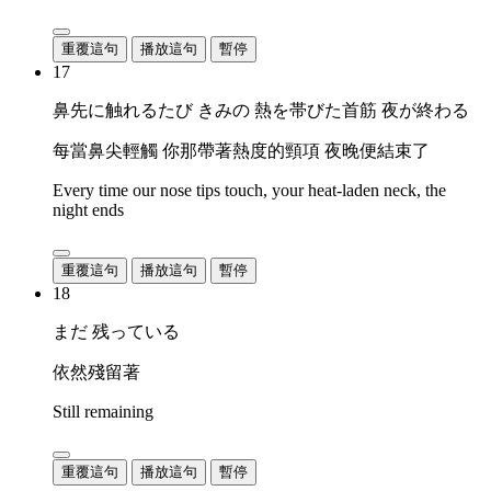
重覆這句
播放這句
暫停
17
鼻先に触れるたび きみの 熱を帯びた首筋 夜が終わる
每當鼻尖輕觸 你那帶著熱度的頸項 夜晚便結束了
Every time our nose tips touch, your heat-laden neck, the
night ends
重覆這句
播放這句
暫停
18
まだ 残っている
依然殘留著
Still remaining
重覆這句
播放這句
暫停