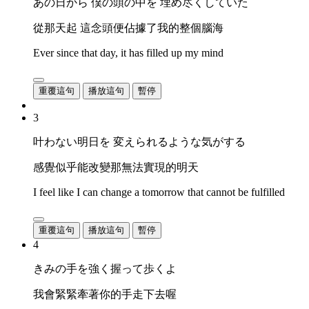
あの日から 僕の頭の中を 埋め尽くしていた
從那天起 這念頭便佔據了我的整個腦海
Ever since that day, it has filled up my mind
重覆這句
播放這句
暫停
3
叶わない明日を 変えられるような気がする
感覺似乎能改變那無法實現的明天
I feel like I can change a tomorrow that cannot be fulfilled
重覆這句
播放這句
暫停
4
きみの手を強く握って歩くよ
我會緊緊牽著你的手走下去喔