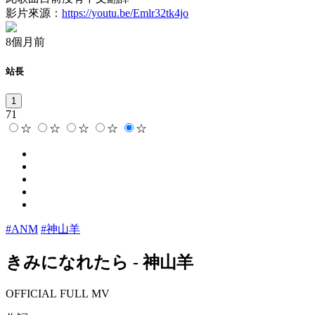
影片來源：
https://youtu.be/Emlr32tk4jo
8個月前
站長
1
71
☆
☆
☆
☆
☆
#ANM
#神山羊
きみになれたら
-
神山羊
OFFICIAL FULL MV