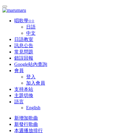
唱歌學○○
日語
中文
日語教室
訊息公告
常見問題
錯誤回報
Google站內查詢
會員
登入
加入會員
支持本站
主題切換
語言
English
新增加歌曲
新發行歌曲
本週播放排行