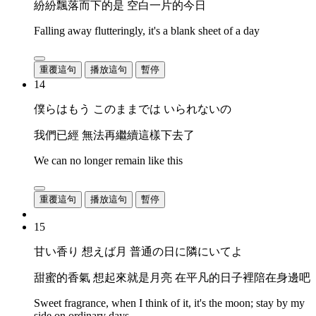
紛紛飄落而下的是 空白一片的今日
Falling away flutteringly, it's a blank sheet of a day
重覆這句
播放這句
暫停
14
僕らはもう このままでは いられないの
我們已經 無法再繼續這樣下去了
We can no longer remain like this
重覆這句
播放這句
暫停
15
甘い香り 想えば月 普通の日に隣にいてよ
甜蜜的香氣 想起來就是月亮 在平凡的日子裡陪在身邊吧
Sweet fragrance, when I think of it, it's the moon; stay by my
side on ordinary days