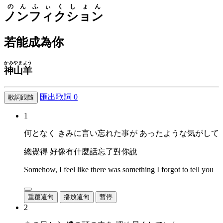
のんふぃくしょん
ノンフィクション
若能成為你
かみやま
よう
神山
羊
匯出歌詞
0
歌詞跟隨
1
何となく きみに言い忘れた事が あったような気がして
總覺得 好像有什麼話忘了對你說
Somehow, I feel like there was something I forgot to tell you
重覆這句
播放這句
暫停
2