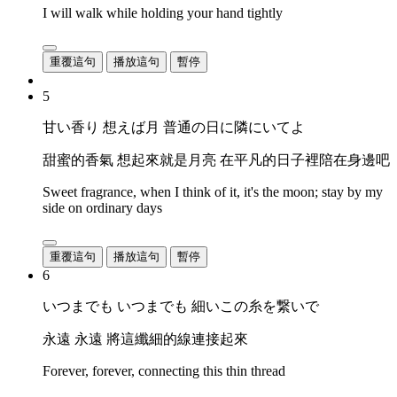
I will walk while holding your hand tightly
重覆這句
播放這句
暫停
5
甘い香り 想えば月 普通の日に隣にいてよ
甜蜜的香氣 想起來就是月亮 在平凡的日子裡陪在身邊吧
Sweet fragrance, when I think of it, it's the moon; stay by my
side on ordinary days
重覆這句
播放這句
暫停
6
いつまでも いつまでも 細いこの糸を繋いで
永遠 永遠 將這纖細的線連接起來
Forever, forever, connecting this thin thread