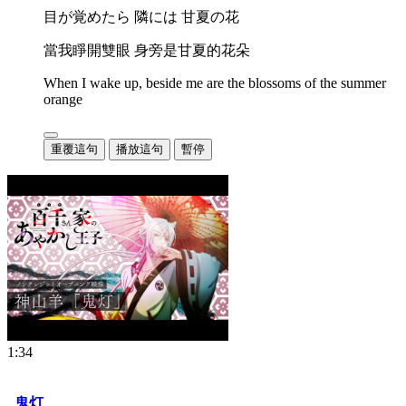
目が覚めたら 隣には 甘夏の花
當我睜開雙眼 身旁是甘夏的花朵
When I wake up, beside me are the blossoms of the summer
orange
重覆這句
播放這句
暫停
1:34
鬼灯