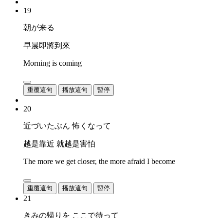
19
朝が来る
早晨即將到來
Morning is coming
重覆這句
播放這句
暫停
20
近づいたぶん 怖くなって
越是靠近 就越是害怕
The more we get closer, the more afraid I become
重覆這句
播放這句
暫停
21
きみの帰りを ここで待って