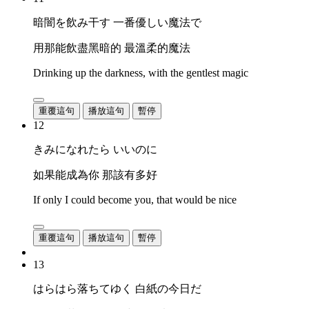
暗闇を飲み干す 一番優しい魔法で
用那能飲盡黑暗的 最溫柔的魔法
Drinking up the darkness, with the gentlest magic
重覆這句
播放這句
暫停
12
きみになれたら いいのに
如果能成為你 那該有多好
If only I could become you, that would be nice
重覆這句
播放這句
暫停
13
はらはら落ちてゆく 白紙の今日だ