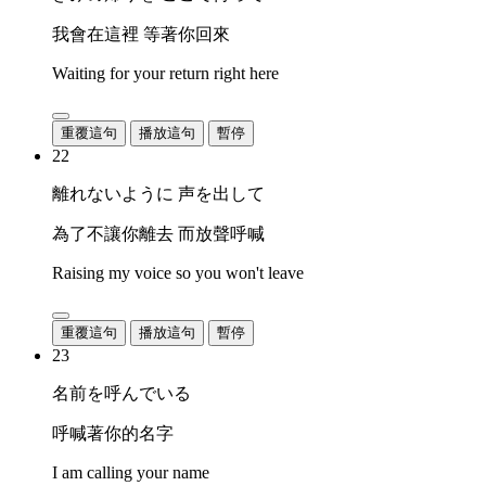
我會在這裡 等著你回來
Waiting for your return right here
重覆這句
播放這句
暫停
22
離れないように 声を出して
為了不讓你離去 而放聲呼喊
Raising my voice so you won't leave
重覆這句
播放這句
暫停
23
名前を呼んでいる
呼喊著你的名字
I am calling your name