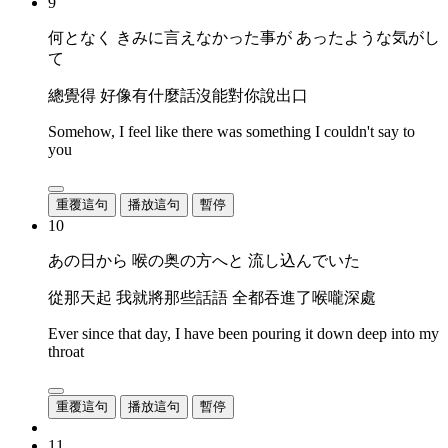
9
何となく きみに言えなかった事が あったような気がし
て
總覺得 好像有什麼話沒能對你說出口
Somehow, I feel like there was something I couldn't say to
you
重覆這句
播放這句
暫停
10
あの日から 喉の奥の方へと 流し込んでいた
從那天起 我就將那些話語 全都吞進了喉嚨深處
Ever since that day, I have been pouring it down deep into my
throat
重覆這句
播放這句
暫停
11