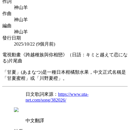
作詞
神山羊
作曲
神山羊
編曲
神山羊
發行日期
2025/10/22 (
9個月前
)
電視動畫《跨越種族與你相戀》（日語：キミと越えて恋にな
る)片尾曲
「甘夏」(あまなつ)是一種日本柑橘類水果，中文正式名稱是
「甘夏蜜柑」或「川野夏橙」。
日文歌詞來源：
https://www.uta-
net.com/song/382026/
中文翻譯