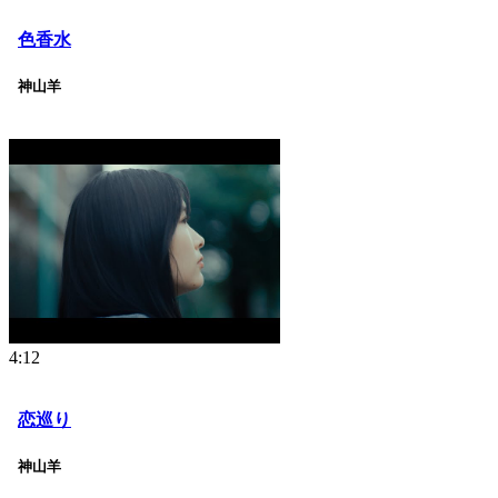
色香水
神山羊
4:12
恋巡り
神山羊