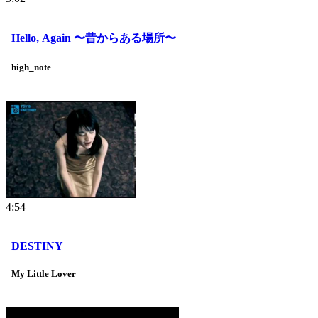
Hello, Again 〜昔からある場所〜
high_note
4:54
DESTINY
My Little Lover