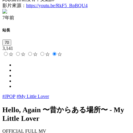
影片來源：
https://youtu.be/RkF5_BpBQU4
7年前
站長
70
3,141
☆
☆
☆
☆
☆
#JPOP
#My Little Lover
Hello, Again 〜昔からある場所〜
-
My
Little Lover
OFFICIAL FULL MV