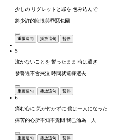
少しの リグレットと罪を 包み込んで
將少許的悔恨與罪惡包圍
重覆這句
播放這句
暫停
5
泣かないことを 誓ったまま 時は過ぎ
發誓過不會哭泣 時間就這樣逝去
重覆這句
播放這句
暫停
6
痛む心に 気が付かずに 僕は一人になった
痛苦的心所不知不覺間 我已淪為一人
重覆這句
播放這句
暫停