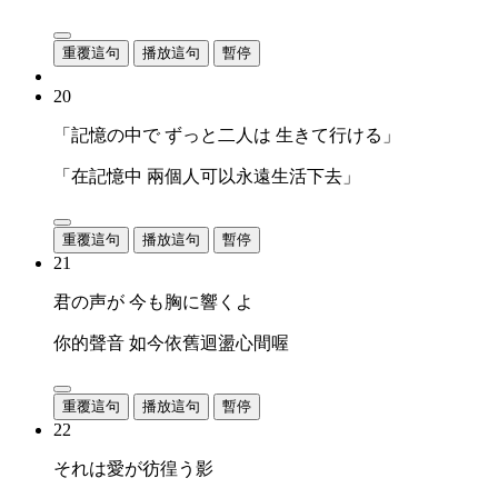
重覆這句
播放這句
暫停
20
「記憶の中で ずっと二人は 生きて行ける」
「在記憶中 兩個人可以永遠生活下去」
重覆這句
播放這句
暫停
21
君の声が 今も胸に響くよ
你的聲音 如今依舊迴盪心間喔
重覆這句
播放這句
暫停
22
それは愛が彷徨う影