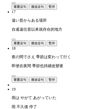
重覆這句
播放這句
暫停
17
遠い昔からある場所
自遙遠往昔以來就存在的地方
重覆這句
播放這句
暫停
18
夜の間でさえ 季節は変わって行く
即便在夜間 季節也持續改變著
重覆這句
播放這句
暫停
19
雨は やがて あがっていた
雨 不久後 停了