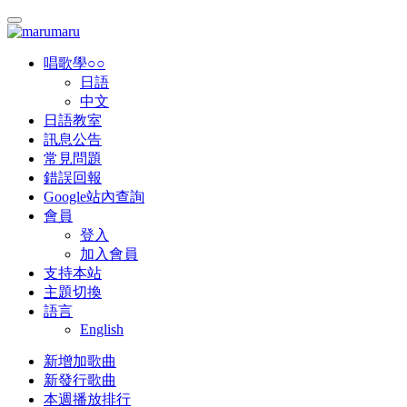
唱歌學○○
日語
中文
日語教室
訊息公告
常見問題
錯誤回報
Google站內查詢
會員
登入
加入會員
支持本站
主題切換
語言
English
新增加歌曲
新發行歌曲
本週播放排行