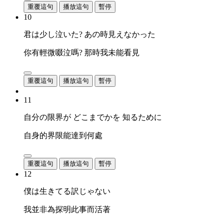
重覆這句
播放這句
暫停
10
君は少し泣いた? あの時見えなかった
你有輕微啜泣嗎? 那時我未能看見
重覆這句
播放這句
暫停
11
自分の限界が どこまでかを 知るために
自身的界限能達到何處
重覆這句
播放這句
暫停
12
僕は生きてる訳じゃない
我並非為探明此事而活著