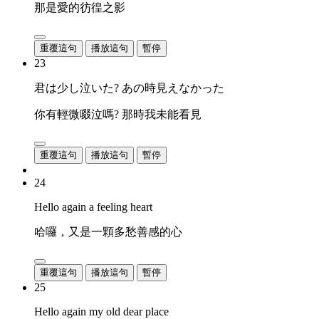
那是愛的彷徨之影
重覆這句
播放這句
暫停
23
君は少し泣いた? あの時見えなかった
你有輕微啜泣嗎? 那時我未能看見
重覆這句
播放這句
暫停
24
Hello again a feeling heart
哈囉，又是一顆多愁善感的心
重覆這句
播放這句
暫停
25
Hello again my old dear place