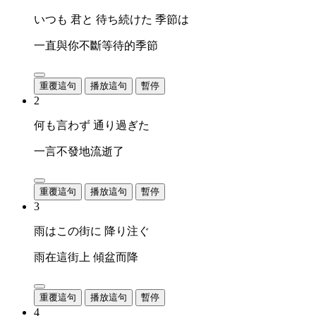
いつも 君と 待ち続けた 季節は
一直與你不斷等待的季節
重覆這句
播放這句
暫停
2
何も言わず 通り過ぎた
一言不發地流逝了
重覆這句
播放這句
暫停
3
雨はこの街に 降り注ぐ
雨在這街上 傾盆而降
重覆這句
播放這句
暫停
4