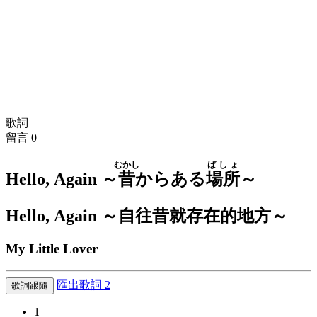
歌詞
留言
0
むかし
ばしょ
Hello, Again ～
昔
からある
場所
～
Hello, Again ～自往昔就存在的地方～
My Little Lover
匯出歌詞
2
歌詞跟隨
1