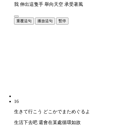
我 伸出這隻手 舉向天空 承受著風
重覆這句
播放這句
暫停
16
生きて行こう どこかでまためぐるよ
生活下去吧 還會在某處循環如故