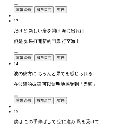
重覆這句
播放這句
暫停
13
だけど 新しい扉を開け 海に出れば
但是 如果打開新的門扉 行至海上
重覆這句
播放這句
暫停
14
波の彼方に ちゃんと果てを感じられる
在波濤的彼端 可以鮮明地感受到「盡頭」
重覆這句
播放這句
暫停
15
僕は この手伸ばして 空に進み 風を受けて