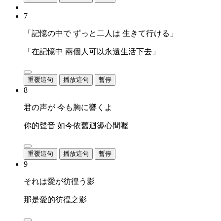
7
「記憶の中で ずっと二人は 生きて行ける」
「在記憶中 兩個人可以永遠生活下去」
重覆這句
播放這句
暫停
8
君の声が 今も胸に響くよ
你的聲音 如今依舊迴盪心間喔
重覆這句
播放這句
暫停
9
それは愛が彷徨う影
那是愛的彷徨之影