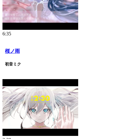
6:35
桜ノ雨
初音ミク