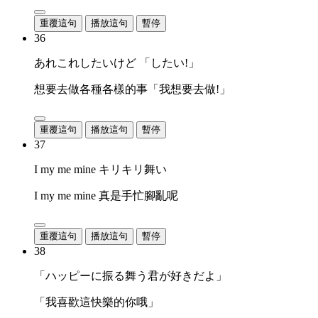
重覆這句
播放這句
暫停
36
あれこれしたいけど 「したい!」
想要去做各種各樣的事「我想要去做!」
重覆這句
播放這句
暫停
37
I my me mine キリキリ舞い
I my me mine 真是手忙腳亂呢
重覆這句
播放這句
暫停
38
「ハッピーに振る舞う君が好きだよ」
「我喜歡這快樂的你哦」