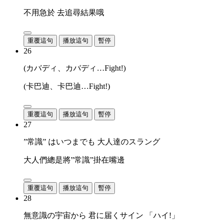
不用急於 去追尋結果哦
重覆這句
播放這句
暫停
26
(カバディ、カバディ…Fight!)
(卡巴迪、卡巴迪…Fight!)
重覆這句
播放這句
暫停
27
”常識” はいつまでも 大人達のスラング
大人們總是將”常識”掛在嘴邊
重覆這句
播放這句
暫停
28
無意識の宇宙から 君に届くサイン 「ハイ!」