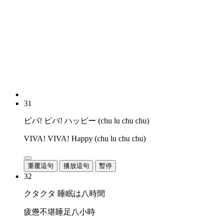
31
ビバ! ビバ! ハッピー (chu lu chu chu)
VIVA! VIVA! Happy (chu lu chu chu)
重覆這句
播放這句
暫停
32
クタクタ 睡眠は八時間
疲憊不堪睡足八小時