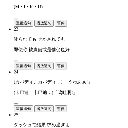
(M・I・K・U)
重覆這句
播放這句
暫停
23
叱られても せかされても
即便你 被責備或是催促也好
重覆這句
播放這句
暫停
24
(カバディ、カバディ…) 「うわあぁ!」
(卡巴迪、卡巴迪…)「嗚哇啊!」
重覆這句
播放這句
暫停
25
ダッシュで結果 求め過ぎよ