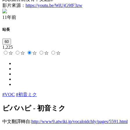
影片來源：
https://youtu.be/WiUjG9fF3zw
11年前
站長
60
1,225
☆
☆
☆
☆
☆
#VOC
#初音ミク
ビバハピ
-
初音ミク
中文翻譯轉自:
http://www9.atwiki.jp/vocaloidchly/pages/5591.html