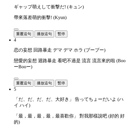
ギャップ萌えして衝撃だ! (キュン)
帶來落差萌的衝擊! (Kyun)
重覆這句
播放這句
暫停
4
恋の妄想 回路暴走 デマ デマ ホラ (ブーブー)
戀愛的妄想 迴路暴走 看吧不過是 流言 流言來的啦 (Boo
ーBooー)
重覆這句
播放這句
暫停
5
「だ、だ、だ、だ、大好き」 告ってちょーだいよ (ハ
イ ハイ)
「最，最，最，最，最喜歡你」 對我那樣說吧 (好的 好
的)