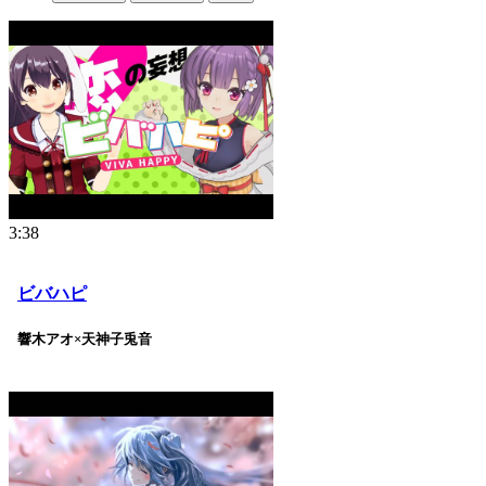
3:38
ビバハピ
響木アオ×天神子兎音