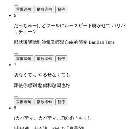
重覆這句
播放這句
暫停
6
だっちゅーけどクールにルーズビート聴かせて バリバ
リチューン
那就讓我聽到帥氣又輕鬆自由的節奏 BariBari Tune
重覆這句
播放這句
暫停
7
切なくても やるせなくても
即使你感到 悲傷和愁悶也好
重覆這句
播放這句
暫停
8
(カバディ、カバディ…Fight!)「もぅ!」
(卡巴迪、卡巴迪…Fight!)「真是的!」