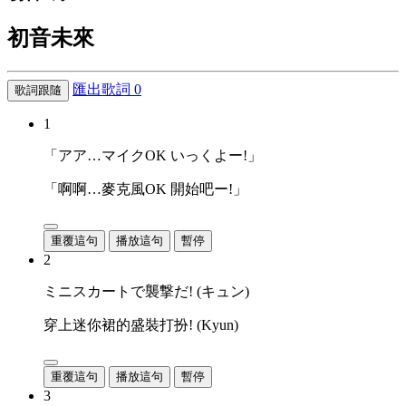
初音未來
匯出歌詞
0
歌詞跟隨
1
「アア…マイクOK いっくよー!」
「啊啊…麥克風OK 開始吧ー!」
重覆這句
播放這句
暫停
2
ミニスカートで襲撃だ! (キュン)
穿上迷你裙的盛裝打扮! (Kyun)
重覆這句
播放這句
暫停
3