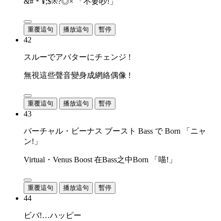
&#＊¥;$※?◎× 「不要吵!」
重覆這句
播放這句
暫停
42
スルーでアバターにチェンジ !
無視這些聲音變身成網絡偶像 !
重覆這句
播放這句
暫停
43
バーチャル・ビーナス ブースト Bass で Born 「ニャ
ン!」
Virtual・Venus Boost 在Bass之中Born 「喵!」
重覆這句
播放這句
暫停
44
ビバ!…ハッピー