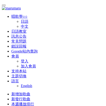
唱歌學○○
日語
中文
日語教室
訊息公告
常見問題
錯誤回報
Google站內查詢
會員
登入
加入會員
支持本站
主題切換
語言
English
新增加歌曲
新發行歌曲
本週播放排行