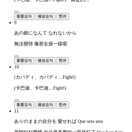
重覆這句
播放這句
暫停
9
あの娘になんて なれないから
無法變得 像那女孩一樣呢
重覆這句
播放這句
暫停
10
(カバディ、カバディ…Fight!)
(卡巴迪、卡巴迪…Fight!)
重覆這句
播放這句
暫停
11
ありのままの自分を 愛せれば Que sera sera