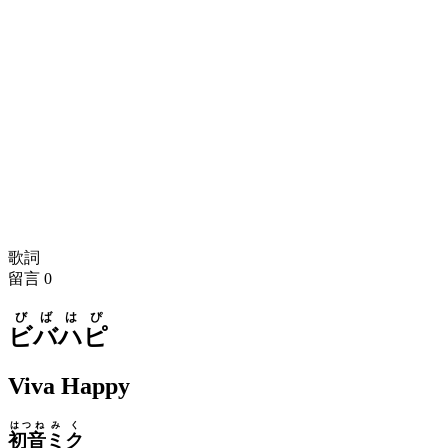
歌詞
留言
0
びば
はぴ
ビバ
ハピ
Viva Happy
はつね
みく
初音
ミク