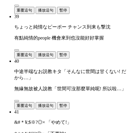
重覆這句
播放這句
暫停
39
ちょっと純情なピーポー チャンス到来も撃沈
有點純情的people 機會來到也沒能好好掌握
重覆這句
播放這句
暫停
40
中途半端なお説教キタ「そんなに世間は甘くない! だ
から…」
無緣無故被人說教「世間可沒那麼單純呢! 所以啦…」
重覆這句
播放這句
暫停
41
&#＊¥;$※?◎× 「やめて!」