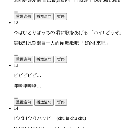
若能好好愛惜 自己最真實的一面就好了 Que Sera Sera
重覆這句
播放這句
暫停
12
今はひとりぼっちの 君に歌をあげる 「ハイ! どうぞ」
讓我對此刻獨自一人的你 唱歌吧 「好的! 來吧」
重覆這句
播放這句
暫停
13
ビビビビビ…
嗶嗶嗶嗶嗶…
重覆這句
播放這句
暫停
14
ビバ! ビバ! ハッピー (chu lu chu chu)