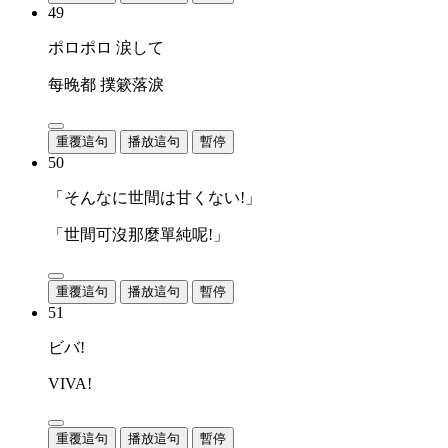
49
ポロポロ 涙して
每晚都 撲簌落淚
重覆這句
播放這句
暫停
50
「そんなに世間は甘くない!」
「世間可沒那麼單純呢!」
重覆這句
播放這句
暫停
51
ビバ!
VIVA!
重覆這句
播放這句
暫停