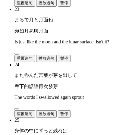
重覆這句
播放這句
暫停
23
まるで月と月面ね
宛如月亮與月面
Is just like the moon and the lunar surface, isn't it?
重覆這句
播放這句
暫停
24
また呑んだ言葉が芽を出して
吞下的話語再次發芽
The words I swallowed again sprout
重覆這句
播放這句
暫停
25
身体の中にずっと残れば