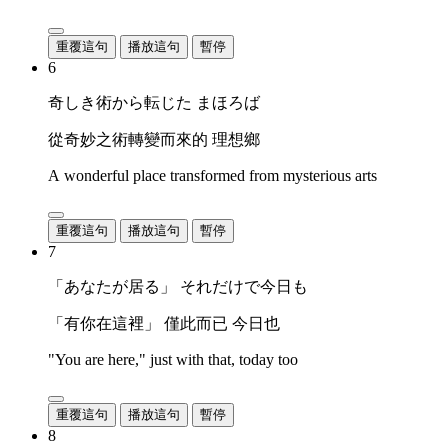
重覆這句
播放這句
暫停
6
奇しき術から転じた まほろば
從奇妙之術轉變而來的 理想鄉
A wonderful place transformed from mysterious arts
重覆這句
播放這句
暫停
7
「あなたが居る」 それだけで今日も
「有你在這裡」 僅此而已 今日也
"You are here," just with that, today too
重覆這句
播放這句
暫停
8