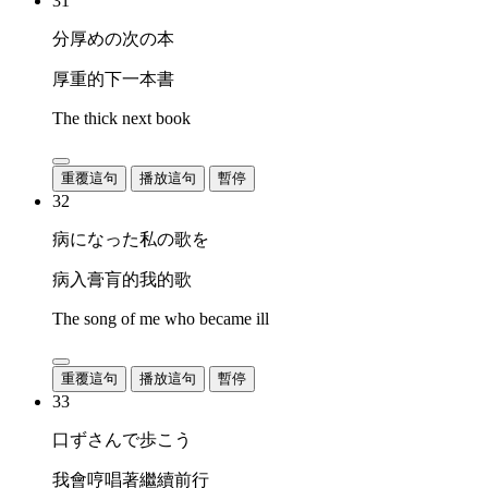
31
分厚めの次の本
厚重的下一本書
The thick next book
重覆這句
播放這句
暫停
32
病になった私の歌を
病入膏肓的我的歌
The song of me who became ill
重覆這句
播放這句
暫停
33
口ずさんで歩こう
我會哼唱著繼續前行