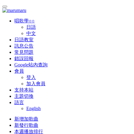
唱歌學○○
日語
中文
日語教室
訊息公告
常見問題
錯誤回報
Google站內查詢
會員
登入
加入會員
支持本站
主題切換
語言
English
新增加歌曲
新發行歌曲
本週播放排行