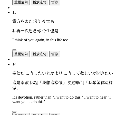
重覆這句
播放這句
暫停
13
貴方をまた想う 今世も
我再一次思念你 今生也是
I think of you again, in this life too
重覆這句
播放這句
暫停
14
奉仕だ こうしたいとかより こうして欲しいが聞きたい
這是奉獻 比起「我想這樣做」 更想聽到「我希望你這樣
做」
It's devotion, rather than "I want to do this," I want to hear "I
want you to do this"