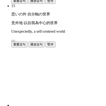
重覆這句
播放這句
暫停
15
思いの外 自分軸の世界
意外地 以自我為中心的世界
Unexpectedly, a self-centered world
重覆這句
播放這句
暫停