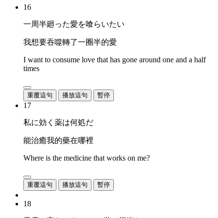
16
一周半廻った愛を喰らいたい
我想要吞噬轉了一圈半的愛
I want to consume love that has gone around one and a half
times
重覆這句
播放這句
暫停
17
私に効く薬は何処だ
能治癒我的藥在哪裡
Where is the medicine that works on me?
重覆這句
播放這句
暫停
18