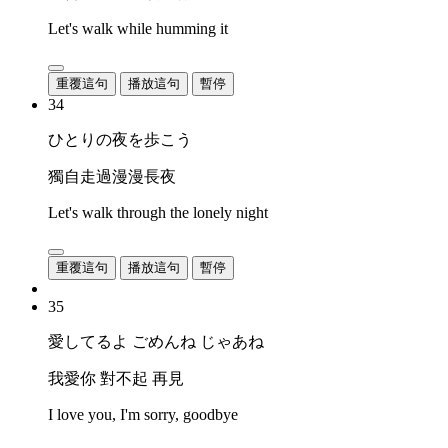
Let's walk while humming it
重覆這句
播放這句
暫停
34
ひとりの夜を歩こう
獨自走過漫漫長夜
Let's walk through the lonely night
重覆這句
播放這句
暫停
35
愛してるよ ごめんね じゃあね
我愛你 對不起 再見
I love you, I'm sorry, goodbye