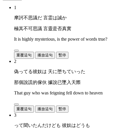
1
摩訶不思議だ 言霊は誠か
極其不可思議 言靈是否真實
It is highly mysterious, is the power of words true?
重覆這句
播放這句
暫停
2
偽ってる彼奴は 天に堕ちていった
那個說謊的傢伙 據說已墜入天際
That guy who was feigning fell down to heaven
重覆這句
播放這句
暫停
3
って聞いたんだけども 彼奴はどうも