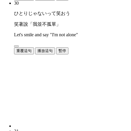
30
ひとりじゃないって笑おう
笑著說「我並不孤單」
Let's smile and say "I'm not alone"
重覆這句
播放這句
暫停