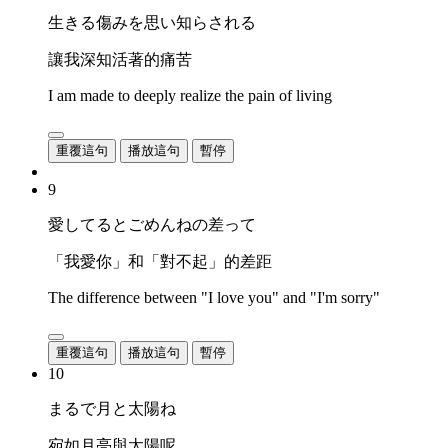
生きる傷みを思い知らされる
讓我深知活著的痛苦
I am made to deeply realize the pain of living
重覆這句
播放這句
暫停
9
愛してるとごめんねの差って
「我愛你」和「對不起」的差距
The difference between "I love you" and "I'm sorry"
重覆這句
播放這句
暫停
10
まるで月と太陽ね
宛如月亮與太陽呢