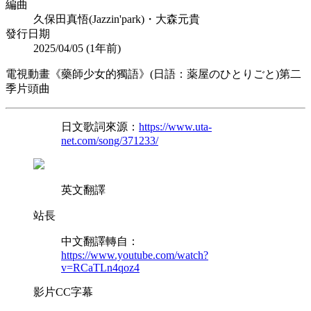
編曲
久保田真悟(Jazzin'park)・大森元貴
發行日期
2025/04/05 (
1年前
)
電視動畫《藥師少女的獨語》(日語：薬屋のひとりごと)第二
季片頭曲
日文歌詞來源：
https://www.uta-
net.com/song/371233/
英文翻譯
站長
中文翻譯轉自：
https://www.youtube.com/watch?
v=RCaTLn4qoz4
影片CC字幕