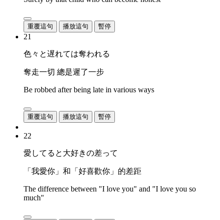
重覆這句
播放這句
暫停
21
色々と遅れては奪われる
奪走一切 總是遲了一步
Be robbed after being late in various ways
重覆這句
播放這句
暫停
22
愛してると大好きの差って
「我愛你」和「好喜歡你」的差距
The difference between "I love you" and "I love you so
much"