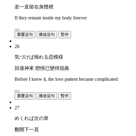
若一直留在身體裡
If they remain inside my body forever
重覆這句
播放這句
暫停
26
気づけば拗れる恋模様
回過神來 戀情已變得扭曲
Before I knew it, the love pattern became complicated
重覆這句
播放這句
暫停
27
めくれば次の章
翻開下一頁