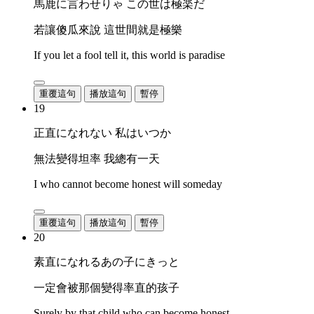
馬鹿に言わせりゃ この世は極楽だ
若讓傻瓜來說 這世間就是極樂
If you let a fool tell it, this world is paradise
重覆這句
播放這句
暫停
19
正直になれない 私はいつか
無法變得坦率 我總有一天
I who cannot become honest will someday
重覆這句
播放這句
暫停
20
素直になれるあの子にきっと
一定會被那個變得率直的孩子
Surely by that child who can become honest