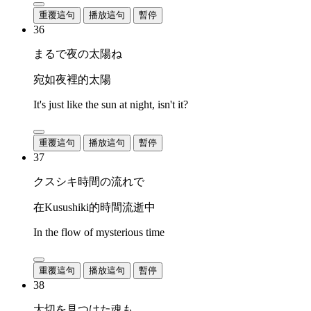
重覆這句
播放這句
暫停
36
まるで夜の太陽ね
宛如夜裡的太陽
It's just like the sun at night, isn't it?
重覆這句
播放這句
暫停
37
クスシキ時間の流れで
在Kusushiki的時間流逝中
In the flow of mysterious time
重覆這句
播放這句
暫停
38
大切を見つけた魂も