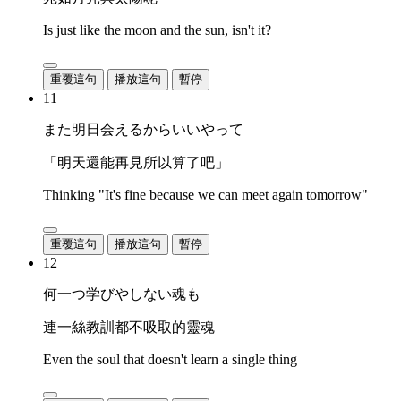
Is just like the moon and the sun, isn't it?
重覆這句
播放這句
暫停
11
また明日会えるからいいやって
「明天還能再見所以算了吧」
Thinking "It's fine because we can meet again tomorrow"
重覆這句
播放這句
暫停
12
何一つ学びやしない魂も
連一絲教訓都不吸取的靈魂
Even the soul that doesn't learn a single thing