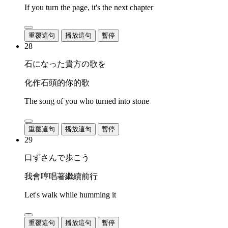
If you turn the page, it's the next chapter
重覆這句
播放這句
暫停
28
石になった貴方の歌を
化作石頭的你的歌
The song of you who turned into stone
重覆這句
播放這句
暫停
29
口ずさんで歩こう
我會哼唱著繼續前行
Let's walk while humming it
重覆這句
播放這句
暫停