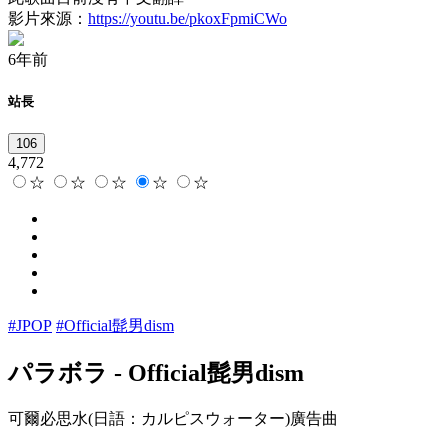
影片來源：
https://youtu.be/pkoxFpmiCWo
6年前
站長
106
4,772
☆
☆
☆
☆
☆
#JPOP
#Official髭男dism
パラボラ
-
Official髭男dism
可爾必思水(日語：カルピスウォーター)廣告曲