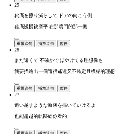
25
靴底を擦り減らして ドアの向こう側
鞋底慢慢被磨平 在那扇門的那一側
重覆這句
播放這句
暫停
26
まだ遠くて 不確かで ぼやけてる理想像も
我要描繪出一個還很遙遠又不確定且模糊的理想
重覆這句
播放這句
暫停
27
追い越すような軌跡を描いていけるよ
也能超越的軌跡給你看的
重覆這句
播放這句
暫停