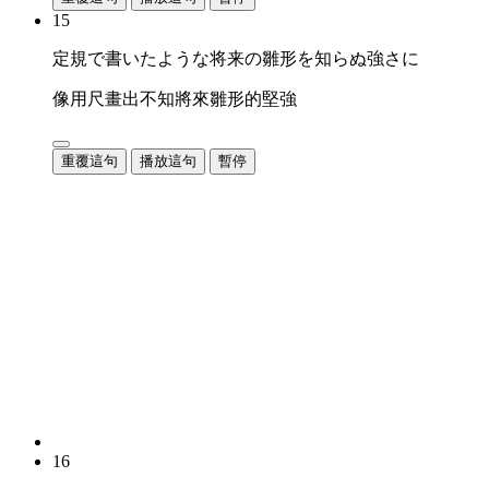
15
定規で書いたような将来の雛形を知らぬ強さに
像用尺畫出不知將來雛形的堅強
重覆這句
播放這句
暫停
16