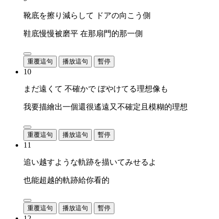
靴底を擦り減らして ドアの向こう側
鞋底慢慢被磨平 在那扇門的那一側
重覆這句
播放這句
暫停
10
まだ遠くて 不確かで ぼやけてる理想像も
我要描繪出一個還很遙遠又不確定且模糊的理想
重覆這句
播放這句
暫停
11
追い越すような軌跡を描いてみせるよ
也能超越的軌跡給你看的
重覆這句
播放這句
暫停
12