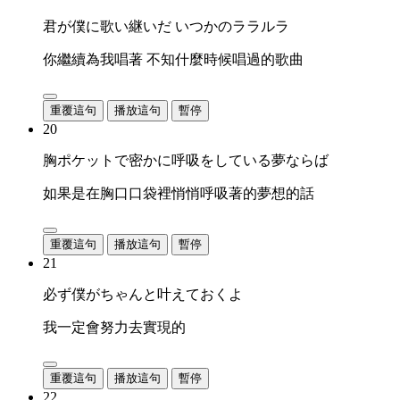
君が僕に歌い継いだ いつかのララルラ
你繼續為我唱著 不知什麼時候唱過的歌曲
重覆這句
播放這句
暫停
20
胸ポケットで密かに呼吸をしている夢ならば
如果是在胸口口袋裡悄悄呼吸著的夢想的話
重覆這句
播放這句
暫停
21
必ず僕がちゃんと叶えておくよ
我一定會努力去實現的
重覆這句
播放這句
暫停
22