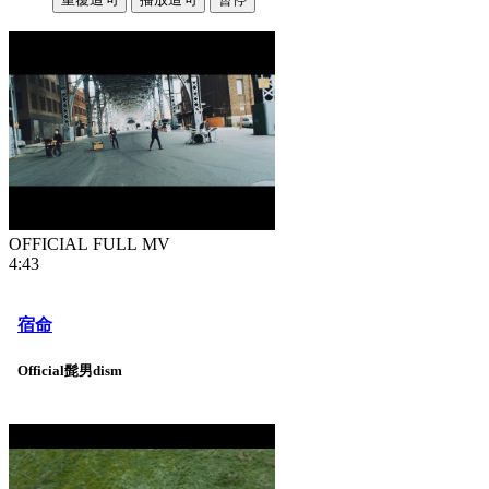
OFFICIAL FULL MV
4:43
宿命
Official髭男dism