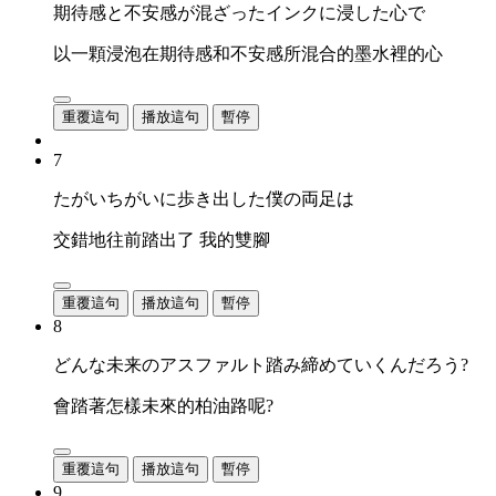
期待感と不安感が混ざったインクに浸した心で
以一顆浸泡在期待感和不安感所混合的墨水裡的心
重覆這句
播放這句
暫停
7
たがいちがいに歩き出した僕の両足は
交錯地往前踏出了 我的雙腳
重覆這句
播放這句
暫停
8
どんな未来のアスファルト踏み締めていくんだろう?
會踏著怎樣未來的柏油路呢?
重覆這句
播放這句
暫停
9