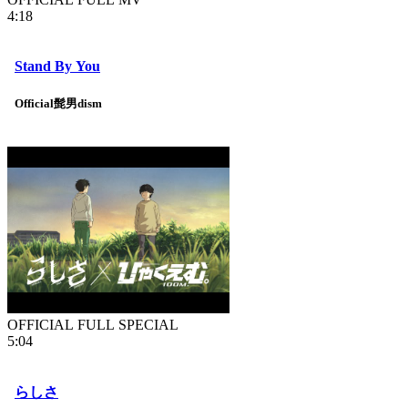
4:18
Stand By You
Official髭男dism
OFFICIAL FULL SPECIAL
5:04
らしさ