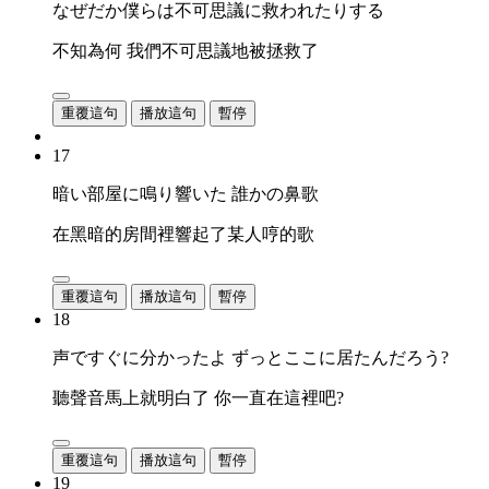
なぜだか僕らは不可思議に救われたりする
不知為何 我們不可思議地被拯救了
重覆這句
播放這句
暫停
17
暗い部屋に鳴り響いた 誰かの鼻歌
在黑暗的房間裡響起了某人哼的歌
重覆這句
播放這句
暫停
18
声ですぐに分かったよ ずっとここに居たんだろう?
聽聲音馬上就明白了 你一直在這裡吧?
重覆這句
播放這句
暫停
19