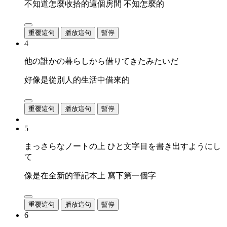
不知道怎麼收拾的這個房間 不知怎麼的
重覆這句
播放這句
暫停
4
他の誰かの暮らしから借りてきたみたいだ
好像是從別人的生活中借來的
重覆這句
播放這句
暫停
5
まっさらなノートの上 ひと文字目を書き出すようにし
て
像是在全新的筆記本上 寫下第一個字
重覆這句
播放這句
暫停
6