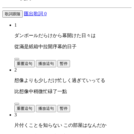
匯出歌詞
0
歌詞跟隨
1
ダンボールだらけから幕開けた日々は
從滿是紙箱中拉開序幕的日子
重覆這句
播放這句
暫停
2
想像よりも少しだけ忙しく過ぎていってる
比想像中稍微忙碌了一點
重覆這句
播放這句
暫停
3
片付くことを知らない この部屋はなんだか