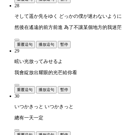
28
そして遥か先をゆく どっかの僕が迷わないように
然後在遙遠的前方前進 為了不讓某個地方的我迷茫
重覆這句
播放這句
暫停
29
眩い光放ってみせるよ
我會綻放出耀眼的光芒給你看
重覆這句
播放這句
暫停
30
いつかきっと いつかきっと
總有一天一定
重覆這句
播放這句
暫停