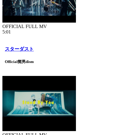
OFFICIAL FULL MV
5:01
スターダスト
Official髭男dism
OFFICIAL FULL MV