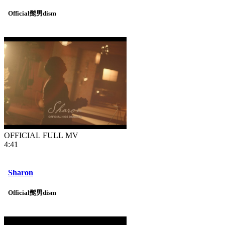
Official髭男dism
OFFICIAL FULL MV
4:41
Sharon
Official髭男dism