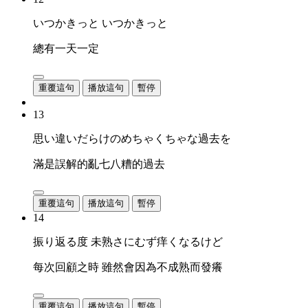
いつかきっと いつかきっと
總有一天一定
重覆這句
播放這句
暫停
13
思い違いだらけのめちゃくちゃな過去を
滿是誤解的亂七八糟的過去
重覆這句
播放這句
暫停
14
振り返る度 未熟さにむず痒くなるけど
每次回顧之時 雖然會因為不成熟而發癢
重覆這句
播放這句
暫停