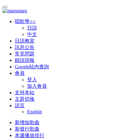
唱歌學○○
日語
中文
日語教室
訊息公告
常見問題
錯誤回報
Google站內查詢
會員
登入
加入會員
支持本站
主題切換
語言
English
新增加歌曲
新發行歌曲
本週播放排行