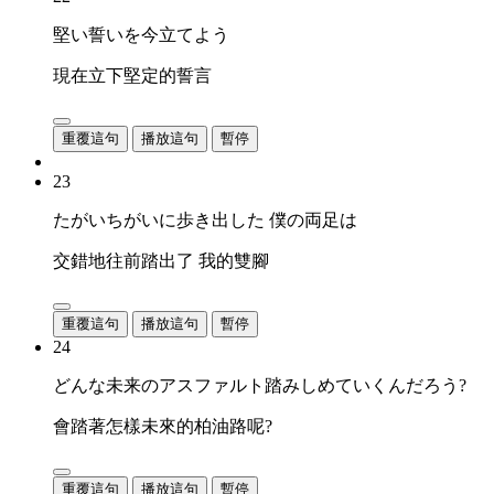
堅い誓いを今立てよう
現在立下堅定的誓言
重覆這句
播放這句
暫停
23
たがいちがいに歩き出した 僕の両足は
交錯地往前踏出了 我的雙腳
重覆這句
播放這句
暫停
24
どんな未来のアスファルト踏みしめていくんだろう?
會踏著怎樣未來的柏油路呢?
重覆這句
播放這句
暫停