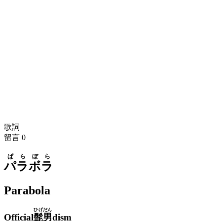
歌詞
留言
0
ぱらぼら
パラボラ
Parabola
ひげだん
Official
髭男
dism