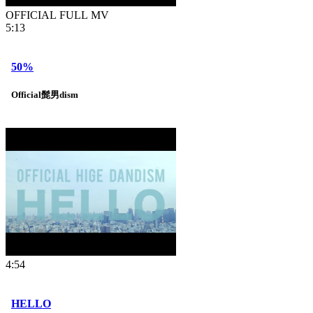
OFFICIAL FULL MV
5:13
50%
Official髭男dism
4:54
HELLO