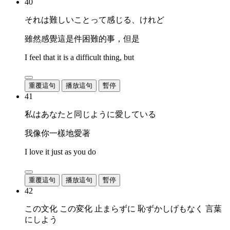
40
それは難しいことって感じる、けれど
雖然感覺這是件困難的事，但是
I feel that it is a difficult thing, but
重覆這句
播放這句
暫停
41
私はあなたと同じように愛している
我像你一樣地愛著
I love it just as you do
重覆這句
播放這句
暫停
42
この文化 この変化 止まらずに 恥ずかしげもなく 言葉
にしよう