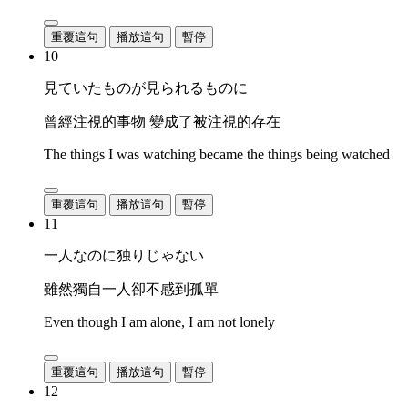
重覆這句
播放這句
暫停
10
見ていたものが見られるものに
曾經注視的事物 變成了被注視的存在
The things I was watching became the things being watched
重覆這句
播放這句
暫停
11
一人なのに独りじゃない
雖然獨自一人卻不感到孤單
Even though I am alone, I am not lonely
重覆這句
播放這句
暫停
12