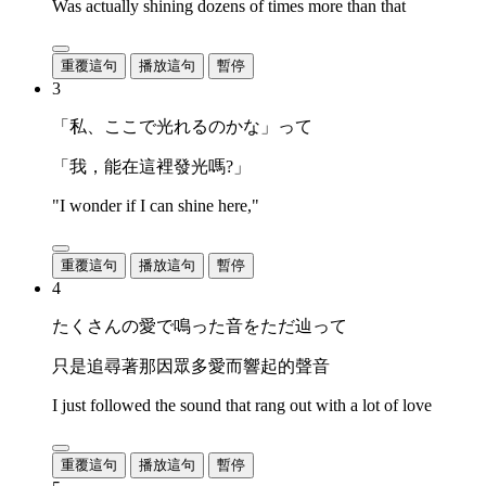
Was actually shining dozens of times more than that
重覆這句
播放這句
暫停
3
「私、ここで光れるのかな」って
「我，能在這裡發光嗎?」
"I wonder if I can shine here,"
重覆這句
播放這句
暫停
4
たくさんの愛で鳴った音をただ辿って
只是追尋著那因眾多愛而響起的聲音
I just followed the sound that rang out with a lot of love
重覆這句
播放這句
暫停