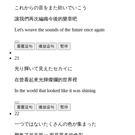
これからの音をまた紡いでいこう
讓我們再次編織今後的樂章吧
Let's weave the sounds of the future once again
重覆這句
播放這句
暫停
21
光り輝いて見えたセカイに
在曾看起來光輝燦爛的世界裡
In the world that looked like it was shining
重覆這句
播放這句
暫停
22
一つではないたくさんの色が集まった