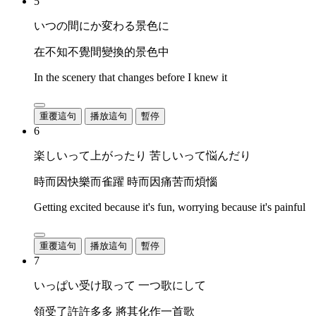
5
いつの間にか変わる景色に
在不知不覺間變換的景色中
In the scenery that changes before I knew it
重覆這句
播放這句
暫停
6
楽しいって上がったり 苦しいって悩んだり
時而因快樂而雀躍 時而因痛苦而煩惱
Getting excited because it's fun, worrying because it's painful
重覆這句
播放這句
暫停
7
いっぱい受け取って 一つ歌にして
領受了許許多多 將其化作一首歌