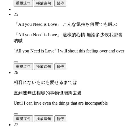
重覆這句
播放這句
暫停
25
「All you Need is Love」 こんな気持ち何度でも叫ぶ
「All you Need is Love」 這樣的心情 無論多少次我都會
吶喊
"All you Need is Love" I will shout this feeling over and over
重覆這句
播放這句
暫停
26
相容れないものも愛せるまでは
直到連無法相容的事物也能夠去愛
Until I can love even the things that are incompatible
重覆這句
播放這句
暫停
27