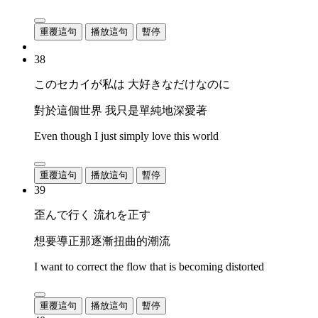
重覆這句
播放這句
暫停
38
このセカイが私は 大好きなだけなのに
對於這個世界 我只是單純地深愛著
Even though I just simply love this world
重覆這句
播放這句
暫停
39
歪んで行く 流れを正す
想要導正那逐漸扭曲的潮流
I want to correct the flow that is becoming distorted
重覆這句
播放這句
暫停