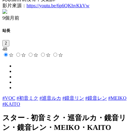
影片來源：
https://youtu.be/6p6QKhvKkVw
9個月前
站長
2
48
☆
☆
☆
☆
☆
#VOC
#初音ミク
#巡音ルカ
#鏡音リン
#鏡音レン
#MEIKO
#KAITO
スター
-
初音ミク・巡音ルカ・鏡音リ
ン・鏡音レン・MEIKO・KAITO