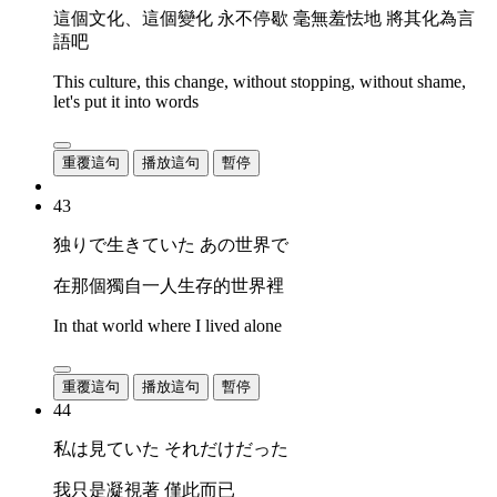
這個文化、這個變化 永不停歇 毫無羞怯地 將其化為言
語吧
This culture, this change, without stopping, without shame,
let's put it into words
重覆這句
播放這句
暫停
43
独りで生きていた あの世界で
在那個獨自一人生存的世界裡
In that world where I lived alone
重覆這句
播放這句
暫停
44
私は見ていた それだけだった
我只是凝視著 僅此而已