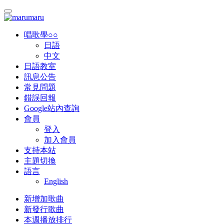
唱歌學○○
日語
中文
日語教室
訊息公告
常見問題
錯誤回報
Google站內查詢
會員
登入
加入會員
支持本站
主題切換
語言
English
新增加歌曲
新發行歌曲
本週播放排行