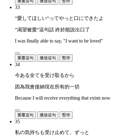
重覆這句
播放這句
暫停
33
“愛してほしい“ってやっと口にできたよ
“渴望被愛“這句話 終於能說出口了
I was finally able to say, "I want to be loved"
重覆這句
播放這句
暫停
34
今ある全てを受け取るから
因為我會接納現在所有的一切
Because I will receive everything that exists now
重覆這句
播放這句
暫停
35
私の気持ちも受け止めて、ずっと