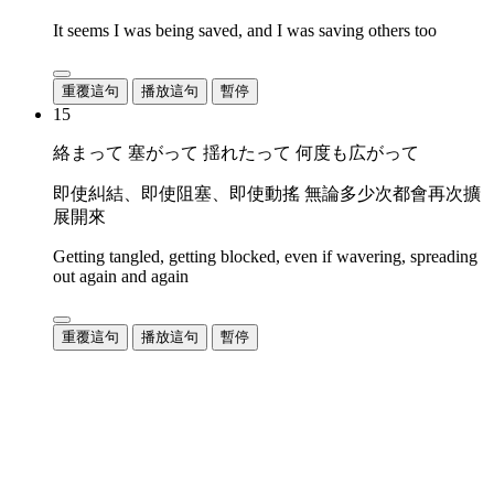
It seems I was being saved, and I was saving others too
重覆這句
播放這句
暫停
15
絡まって 塞がって 揺れたって 何度も広がって
即使糾結、即使阻塞、即使動搖 無論多少次都會再次擴
展開來
Getting tangled, getting blocked, even if wavering, spreading
out again and again
重覆這句
播放這句
暫停