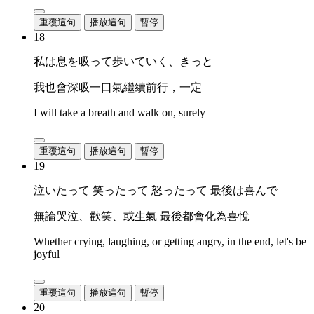
重覆這句
播放這句
暫停
18
私は息を吸って歩いていく、きっと
我也會深吸一口氣繼續前行，一定
I will take a breath and walk on, surely
重覆這句
播放這句
暫停
19
泣いたって 笑ったって 怒ったって 最後は喜んで
無論哭泣、歡笑、或生氣 最後都會化為喜悅
Whether crying, laughing, or getting angry, in the end, let's be
joyful
重覆這句
播放這句
暫停
20