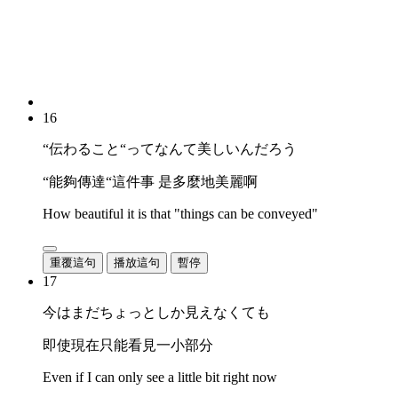
16
“伝わること“ってなんて美しいんだろう
“能夠傳達“這件事 是多麼地美麗啊
How beautiful it is that "things can be conveyed"
重覆這句
播放這句
暫停
17
今はまだちょっとしか見えなくても
即使現在只能看見一小部分
Even if I can only see a little bit right now