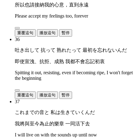
所以也請接納我的心意，直到永遠
Please accept my feelings too, forever
重覆這句
播放這句
暫停
36
吐き出して 抗って 熟れたって 最初を忘れないんだ
即使宣洩、抗拒、成熟 我都不會忘記初衷
Spitting it out, resisting, even if becoming ripe, I won't forget
the beginning
重覆這句
播放這句
暫停
37
これまでの音と 私は生きていくんだ
我將與至今為止的樂章 一同活下去
I will live on with the sounds up until now