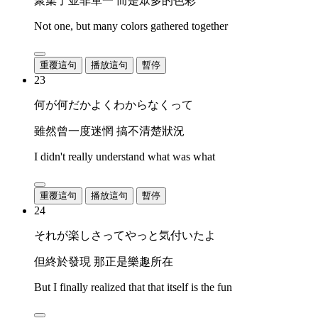
聚集了並非單一 而是眾多的色彩
Not one, but many colors gathered together
重覆這句
播放這句
暫停
23
何が何だかよくわからなくって
雖然曾一度迷惘 搞不清楚狀況
I didn't really understand what was what
重覆這句
播放這句
暫停
24
それが楽しさってやっと気付いたよ
但終於發現 那正是樂趣所在
But I finally realized that that itself is the fun