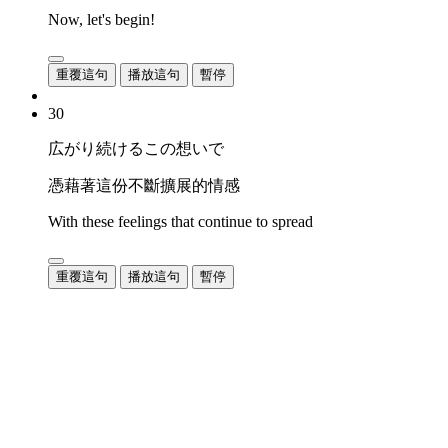
Now, let's begin!
重覆這句
播放這句
暫停
30
広がり続けるこの想いで
憑藉著這份不斷擴展的情感
With these feelings that continue to spread
重覆這句
播放這句
暫停