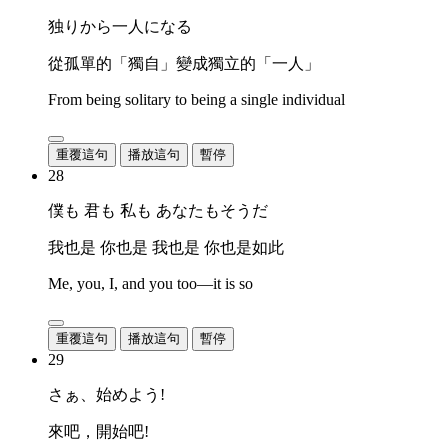
独りから一人になる
從孤單的「獨自」變成獨立的「一人」
From being solitary to being a single individual
重覆這句
播放這句
暫停
28
僕も 君も 私も あなたもそうだ
我也是 你也是 我也是 你也是如此
Me, you, I, and you too—it is so
重覆這句
播放這句
暫停
29
さぁ、始めよう!
來吧，開始吧!