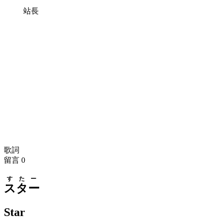
站長
歌詞
留言
0
すたー
スター
Star