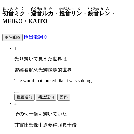
はつね
みく
めぐりね
るか
かがみね
りん
かがみね
れん
初音
ミク
・
巡音
ルカ
・
鏡音
リン
・
鏡音
レン
・
MEIKO・KAITO
匯出歌詞
0
歌詞跟隨
1
光り輝いて見えた世界は
曾經看起來光輝燦爛的世界
The world that looked like it was shining
重覆這句
播放這句
暫停
2
その何十倍も輝いていた
其實比想像中還要耀眼數十倍