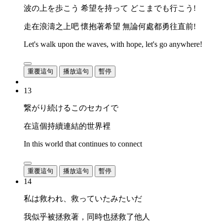
波の上を歩こう 希望を持って どこまでも行こう!
走在浪濤之上吧 懷抱著希望 無論何處都勇往直前!
Let's walk upon the waves, with hope, let's go anywhere!
重覆這句
播放這句
暫停
13
繋がり続けるこのセカイで
在這個持續連結的世界裡
In this world that continues to connect
重覆這句
播放這句
暫停
14
私は救われ、救っていたみたいだ
我似乎被拯救著，同時也拯救了他人