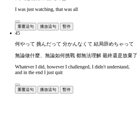
I was just watching, that was all
重覆這句
播放這句
暫停
45
何やって 挑んだって 分かんなくて 結局辞めちゃって
無論做什麼、無論如何挑戰 都無法理解 最終還是放棄了
Whatever I did, however I challenged, I didn't understand,
and in the end I just quit
重覆這句
播放這句
暫停