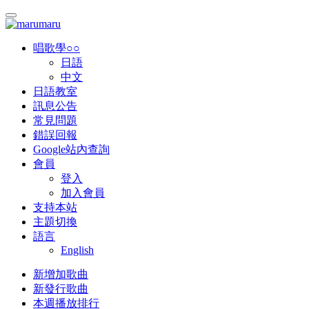
唱歌學○○
日語
中文
日語教室
訊息公告
常見問題
錯誤回報
Google站內查詢
會員
登入
加入會員
支持本站
主題切換
語言
English
新增加歌曲
新發行歌曲
本週播放排行