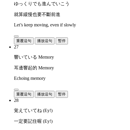
ゆっくりでも進んでいこう
就算緩慢也要不斷前進
Let’s keep moving, even if slowly
重覆這句
播放這句
暫停
27
響いている Memory
耳邊響起的 Memory
Echoing memory
重覆這句
播放這句
暫停
28
覚えていてね (Ey!)
一定要記住喔 (Ey!)