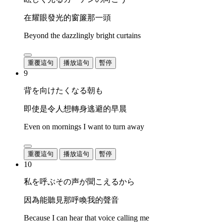
在耀眼發光的窗簾那一頭
Beyond the dazzlingly bright curtains
重覆這句
播放這句
暫停
9
背を向けたくなる朝も
即使是令人想轉身逃避的早晨
Even on mornings I want to turn away
重覆這句
播放這句
暫停
10
私を呼ぶその声が聞こえるから
因為能聽見那呼喚我的聲音
Because I can hear that voice calling me