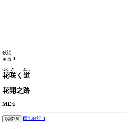
歌詞
留言
0
はな
さ
みち
花
咲
く
道
花開之路
ME:I
匯出歌詞
0
歌詞跟隨