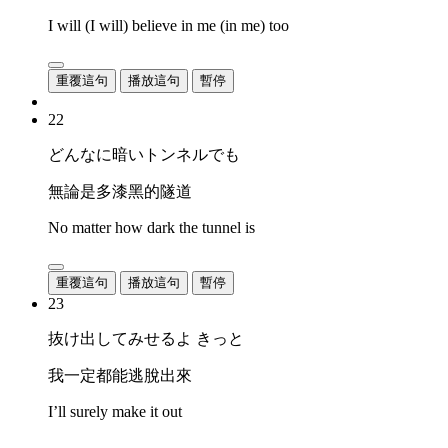
I will (I will) believe in me (in me) too
重覆這句
播放這句
暫停
22
どんなに暗いトンネルでも
無論是多漆黑的隧道
No matter how dark the tunnel is
重覆這句
播放這句
暫停
23
抜け出してみせるよ きっと
我一定都能逃脫出來
I’ll surely make it out