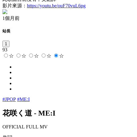
影片來源：
https://youtu.be/ouF70vuL6pg
1個月前
站長
1
93
☆
☆
☆
☆
☆
#JPOP
#ME:I
花咲く道
-
ME:I
OFFICIAL FULL MV