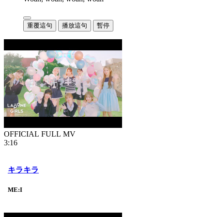
重覆這句
播放這句
暫停
OFFICIAL FULL MV
3:16
キラキラ
ME:I