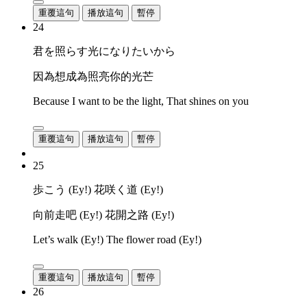
重覆這句
播放這句
暫停
24
君を照らす光になりたいから
因為想成為照亮你的光芒
Because I want to be the light, That shines on you
重覆這句
播放這句
暫停
25
歩こう (Ey!) 花咲く道 (Ey!)
向前走吧 (Ey!) 花開之路 (Ey!)
Let’s walk (Ey!) The flower road (Ey!)
重覆這句
播放這句
暫停
26