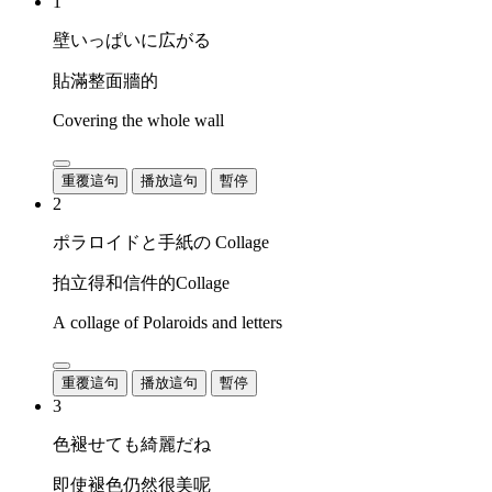
1
壁いっぱいに広がる
貼滿整面牆的
Covering the whole wall
重覆這句
播放這句
暫停
2
ポラロイドと手紙の Collage
拍立得和信件的Collage
A collage of Polaroids and letters
重覆這句
播放這句
暫停
3
色褪せても綺麗だね
即使褪色仍然很美呢