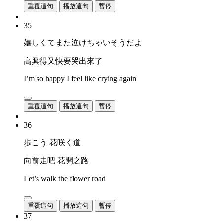
重覆這句
播放這句
暫停
35
嬉しくてまた泣けちゃいそうだよ
高興得又快要哭出來了
I’m so happy I feel like crying again
重覆這句
播放這句
暫停
36
歩こう 花咲く道
向前走吧 花開之路
Let’s walk the flower road
重覆這句
播放這句
暫停
37