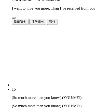
I want to give you more, Than I’ve received from you
重覆這句
播放這句
暫停
16
(So much more than you know) (YOU:ME!)
(So much more than you know) (YOU:ME!)