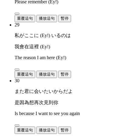
Please remember (Ey!)
重覆這句
播放這句
暫停
29
私がここに (Ey!) いるのは
我會在這裡 (Ey!)
The reason I am here (Ey!)
重覆這句
播放這句
暫停
30
また君に会いたいからだよ
是因為想再次見到你
Is because I want to see you again
重覆這句
播放這句
暫停