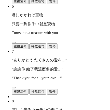
重覆這句
播放這句
暫停
6
君にかかれば宝物
只要一到你手中就是寶物
Turns into a treasure with you
重覆這句
播放這句
暫停
7
“ありがとう たくさんの愛を…”
“謝謝你 給了我這麼多的愛…”
“Thank you for all your love…”
重覆這句
播放這句
暫停
8
眩しく光るカーテンの向こう