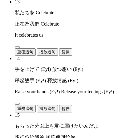
13
私たちを Celebrate
正在為我們 Celebrate
It celebrates us
重覆這句
播放這句
暫停
14
手を上げて (Ey!) 放つ想い (Ey!)
舉起雙手 (Ey!) 釋放情感 (Ey!)
Raise your hands (Ey!) Release your feelings (Ey!)
重覆這句
播放這句
暫停
15
もらった分以上を君に届けたいんだよ
想把你給我的 加倍傳回給你