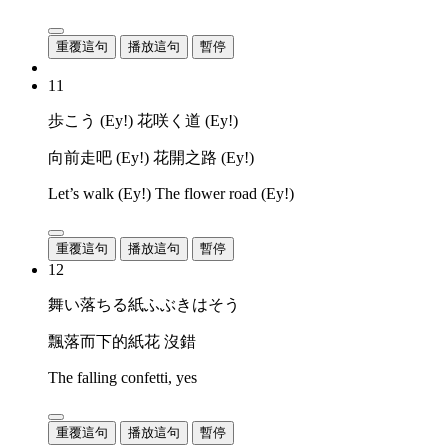
重覆這句
播放這句
暫停
11
歩こう (Ey!) 花咲く道 (Ey!)
向前走吧 (Ey!) 花開之路 (Ey!)
Let’s walk (Ey!) The flower road (Ey!)
重覆這句
播放這句
暫停
12
舞い落ちる紙ふぶきはそう
飄落而下的紙花 沒錯
The falling confetti, yes
重覆這句
播放這句
暫停