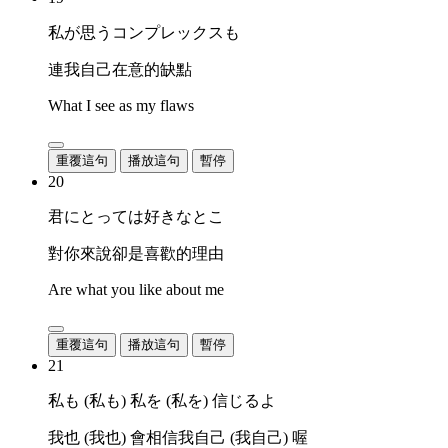
私が思うコンプレックスも
連我自己在意的缺點
What I see as my flaws
重覆這句
播放這句
暫停
20
君にとっては好きなとこ
對你來說卻是喜歡的理由
Are what you like about me
重覆這句
播放這句
暫停
21
私も (私も) 私を (私を) 信じるよ
我也 (我也) 會相信我自己 (我自己) 喔