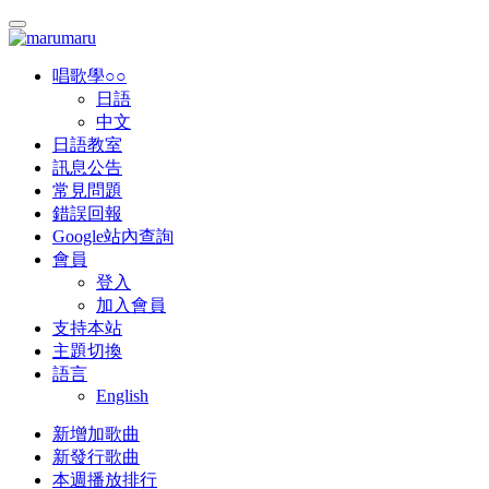
唱歌學○○
日語
中文
日語教室
訊息公告
常見問題
錯誤回報
Google站內查詢
會員
登入
加入會員
支持本站
主題切換
語言
English
新增加歌曲
新發行歌曲
本週播放排行