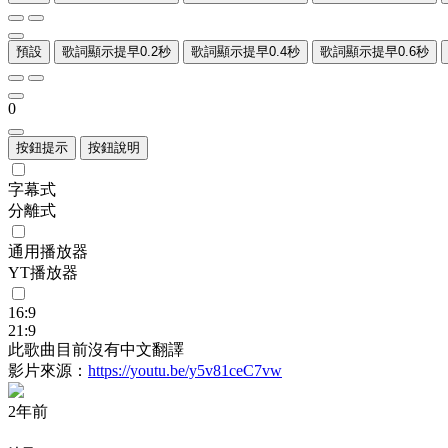
預設
歌詞顯示提早0.2秒
歌詞顯示提早0.4秒
歌詞顯示提早0.6秒
0
按鈕提示
按鈕說明
字幕式
分離式
通用播放器
YT播放器
16:9
21:9
此歌曲目前沒有中文翻譯
影片來源：
https://youtu.be/y5v81ceC7vw
2年前