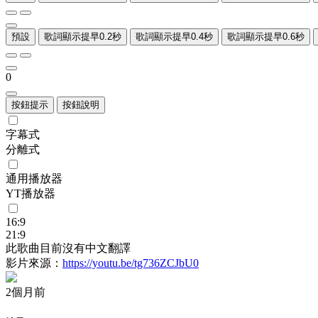
預設
歌詞顯示提早0.2秒
歌詞顯示提早0.4秒
歌詞顯示提早0.6秒
0
按鈕提示
按鈕說明
字幕式
分離式
通用播放器
YT播放器
16:9
21:9
此歌曲目前沒有中文翻譯
影片來源：
https://youtu.be/tg736ZCJbU0
2個月前