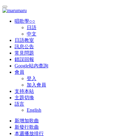
唱歌學○○
日語
中文
日語教室
訊息公告
常見問題
錯誤回報
Google站內查詢
會員
登入
加入會員
支持本站
主題切換
語言
English
新增加歌曲
新發行歌曲
本週播放排行