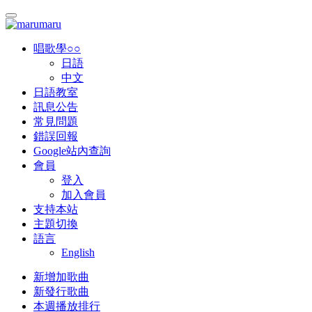
唱歌學○○
日語
中文
日語教室
訊息公告
常見問題
錯誤回報
Google站內查詢
會員
登入
加入會員
支持本站
主題切換
語言
English
新增加歌曲
新發行歌曲
本週播放排行