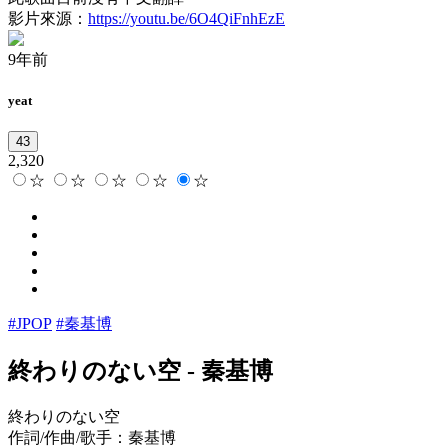
影片來源：
https://youtu.be/6O4QiFnhEzE
9年前
yeat
43
2,320
☆
☆
☆
☆
☆
#JPOP
#秦基博
終わりのない空
-
秦基博
終わりのない空
作詞/作曲/歌手：秦基博