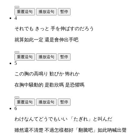
重覆這句
播放這句
暫停
4
それでも きっと 手を伸ばすのだろう
就算如此一定 還是會伸出手吧
重覆這句
播放這句
暫停
5
この胸の高鳴り 歓びか 怖れか
在胸中騷動的 是歡欣嗎 是恐懼嗎
重覆這句
播放這句
暫停
6
わけなんてどうでもいい 「たぎれ」と叫んだ
雖然還不清楚 不過怎樣都好「翻騰吧」如此吶喊出聲