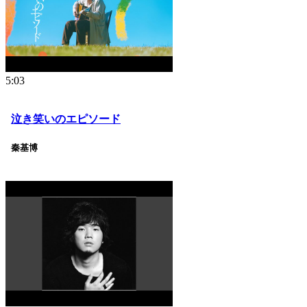
5:03
泣き笑いのエピソード
秦基博