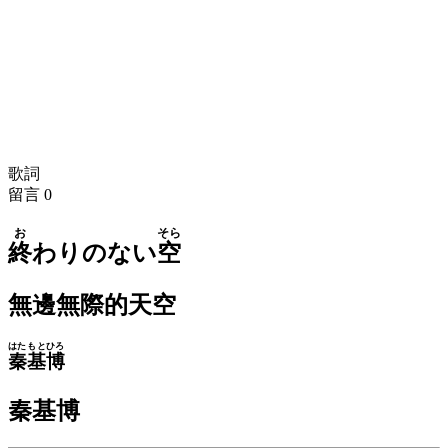
歌詞
留言
0
お
そら
終
わりのない
空
無邊無際的天空
はた
もとひろ
秦
基博
秦基博