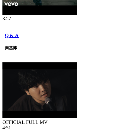
3:57
Q & A
秦基博
OFFICIAL FULL MV
4:51