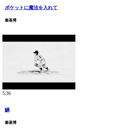
ポケットに魔法を入れて
秦基博
5:36
鱗
秦基博