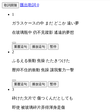
匯出歌詞
0
歌詞跟隨
1
ガラスケースの中 まだ どこか 遠い夢
在玻璃瓶中 仍不見蹤影 遙遠的夢想
重覆這句
播放這句
暫停
2
ふるえる衝動 焦燥 たたきつけた
壓抑不住的衝動 焦躁 讓我奮力一擊
重覆這句
播放這句
暫停
3
砕けた欠片で 傷つくんだとしても
即使 被玻璃碎片弄得渾身是傷