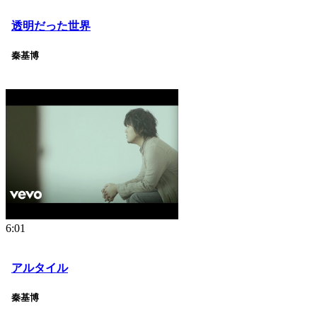
透明だった世界
秦基博
6:01
アルタイル
秦基博