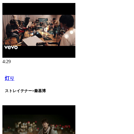
4:29
灯り
ストレイテナー×秦基博