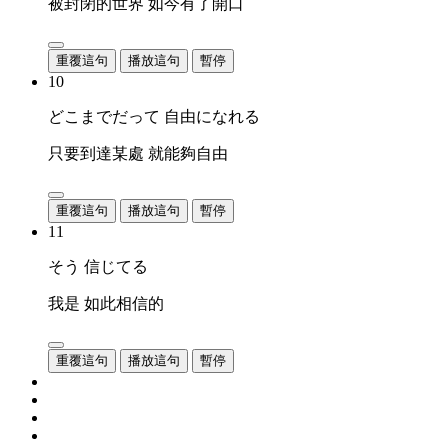
被封閉的世界 如今有了開口
重覆這句
播放這句
暫停
10
どこまでだって 自由になれる
只要到達某處 就能夠自由
重覆這句
播放這句
暫停
11
そう 信じてる
我是 如此相信的
重覆這句
播放這句
暫停