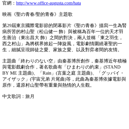
官網：
http://www.office-augusta.com/hata
映画《聖の青春/聖的青春》主題歌
第29屆東京國際電影節的閉幕影片《聖の青春》描寫一生為腎
病所苦的村山聖（松山健一 飾）與被稱為百年一位的天才羽
生善治（東出昌大 飾）之間的對決，兩人並稱「東之羽生，
西之村山」為將棋界掀起一陣旋風，電影劇情圍繞著聖的一
生，細膩呈現師徒之愛、家族之愛、以及對弈者間的友情。
主題曲「終わりのない空」由秦基博所創作，秦基博近年積極
與電影戲劇合作，著名歌曲有「ひまわりの約束」(STAND
BY ME 主題曲)、「Rain」(言葉之庭 主題曲)、「グッバイ・
アイザック」(宇宙兄弟 片尾曲)等，此曲為秦基博依據電影與
原作，還原村山聖帶有重量與熱情的人生觀。
中文歌詞：旅月