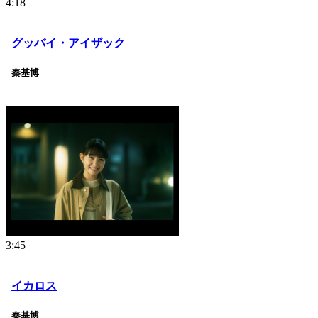
4:18
グッバイ・アイザック
秦基博
3:45
イカロス
秦基博