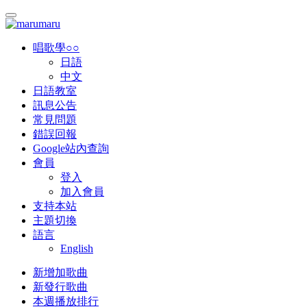
唱歌學○○
日語
中文
日語教室
訊息公告
常見問題
錯誤回報
Google站內查詢
會員
登入
加入會員
支持本站
主題切換
語言
English
新增加歌曲
新發行歌曲
本週播放排行