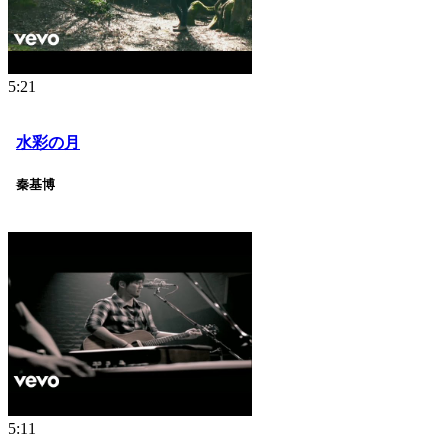
5:21
水彩の月
秦基博
5:11