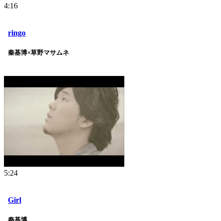
4:16
ringo
秦基博×草野マサムネ
5:24
Girl
秦基博