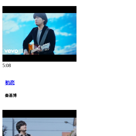
5:08
初恋
秦基博