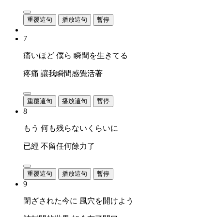
重覆這句
播放這句
暫停
7
痛いほど 僕ら 瞬間を生きてる
疼痛 讓我瞬間感覺活著
重覆這句
播放這句
暫停
8
もう 何も残らないくらいに
已經 不留任何餘力了
重覆這句
播放這句
暫停
9
閉ざされた今に 風穴を開けよう