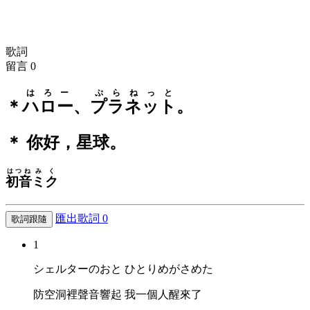
歌詞
留言
0
はろー
ぷらねっと
＊
ハロー
、
プラネット
。
＊ 你好，星球。
はつね
みく
初音
ミク
匯出歌詞
0
歌詞跟隨
1
シェルターのおと ひとりめがさめた
防空洞裡聲音響起 我一個人醒來了