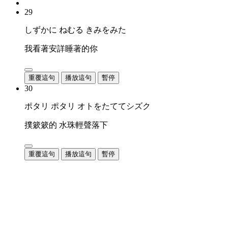
29
しずかに ねむる きみをみた
我看著安詳睡著的你
重覆這句
播放這句
暫停
30
ポタリ ポタリ オトをたててシズク
撲簌簌的 水珠輕聲落下
重覆這句
播放這句
暫停