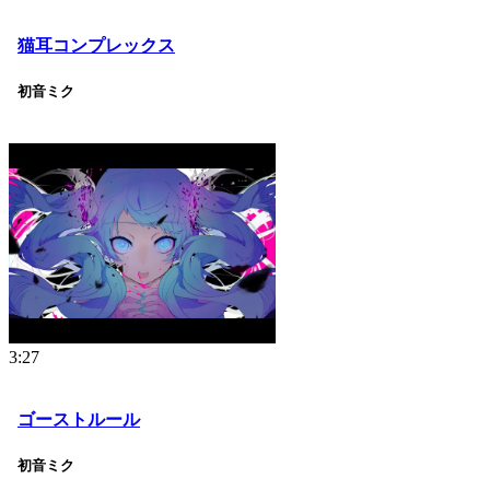
猫耳コンプレックス
初音ミク
3:27
ゴーストルール
初音ミク