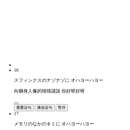
16
スフィンクスのナゾナゾに オハヨーハヨー
向獅身人像的猜猜謎說 你好呀好呀
重覆這句
播放這句
暫停
17
メモリのなかのキミに オハヨーハヨー