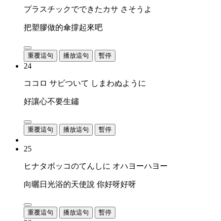
プラスチックでできたカサ さそうよ
把塑膠做的傘撐起來吧
重覆這句
播放這句
暫停
24
ココロ サビついて しまわぬように
好讓心不要生鏽
重覆這句
播放這句
暫停
25
ヒナタボッコのてんしに オハヨーハヨー
向曬日光浴的天使說 你好呀好呀
重覆這句
播放這句
暫停