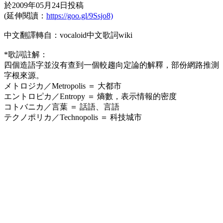
於2009年05月24日投稿
(延伸閱讀：
https://goo.gl/9Ssjo8)
中文翻譯轉自：vocaloid中文歌詞wiki
*歌詞註解：
四個造語字並沒有查到一個較趨向定論的解釋，部份網路推測
字根來源。
メトロジカ／Metropolis ＝ 大都市
エントロピカ／Entropy ＝ 熵數，表示情報的密度
コトバニカ／言葉 ＝ 話語、言語
テクノポリカ／Technopolis ＝ 科技城市