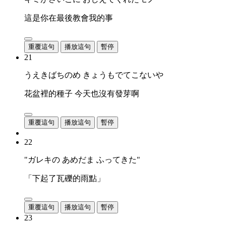
這是你在最後教會我的事
重覆這句
播放這句
暫停
21
うえきばちのめ きょうもでてこないや
花盆裡的種子 今天也沒有發芽啊
重覆這句
播放這句
暫停
22
"ガレキの あめだま ふってきた"
「下起了瓦礫的雨點」
重覆這句
播放這句
暫停
23