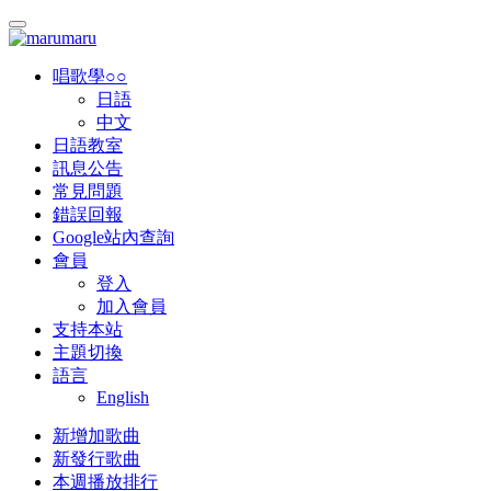
唱歌學○○
日語
中文
日語教室
訊息公告
常見問題
錯誤回報
Google站內查詢
會員
登入
加入會員
支持本站
主題切換
語言
English
新增加歌曲
新發行歌曲
本週播放排行