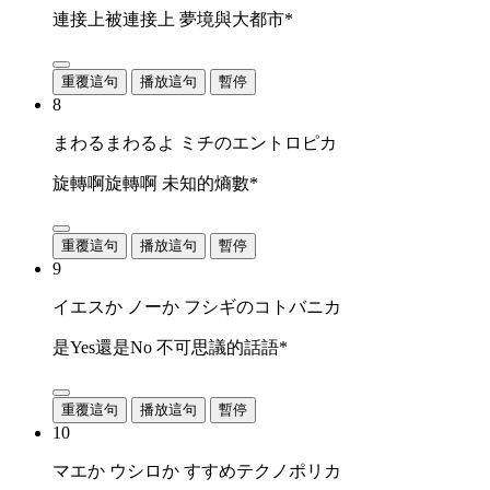
連接上被連接上 夢境與大都市*
重覆這句
播放這句
暫停
8
まわるまわるよ ミチのエントロピカ
旋轉啊旋轉啊 未知的熵數*
重覆這句
播放這句
暫停
9
イエスか ノーか フシギのコトバニカ
是Yes還是No 不可思議的話語*
重覆這句
播放這句
暫停
10
マエか ウシロか すすめテクノポリカ