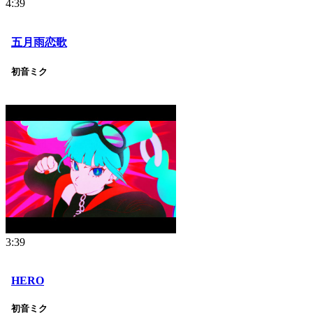
4:39
五月雨恋歌
初音ミク
3:39
HERO
初音ミク