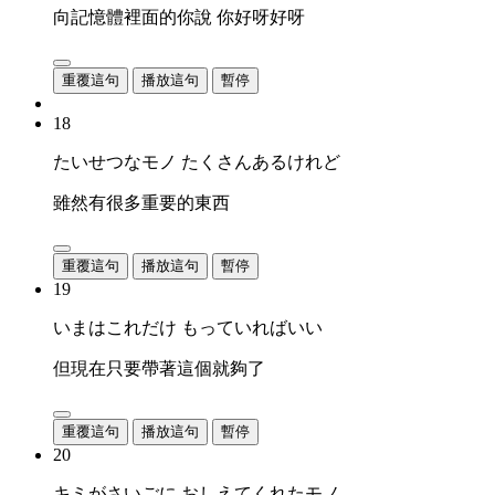
向記憶體裡面的你說 你好呀好呀
重覆這句
播放這句
暫停
18
たいせつなモノ たくさんあるけれど
雖然有很多重要的東西
重覆這句
播放這句
暫停
19
いまはこれだけ もっていればいい
但現在只要帶著這個就夠了
重覆這句
播放這句
暫停
20
キミがさいごに おしえてくれたモノ