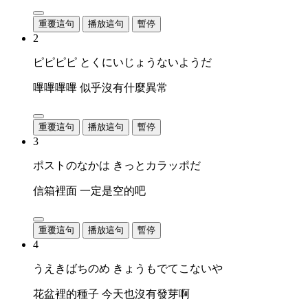
重覆這句
播放這句
暫停
2
ピピピピ とくにいじょうないようだ
嗶嗶嗶嗶 似乎沒有什麼異常
重覆這句
播放這句
暫停
3
ポストのなかは きっとカラッポだ
信箱裡面 一定是空的吧
重覆這句
播放這句
暫停
4
うえきばちのめ きょうもでてこないや
花盆裡的種子 今天也沒有發芽啊