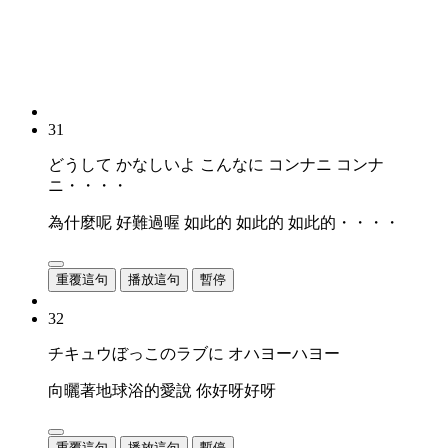
31
どうして かなしいよ こんなに コンナニ コンナ
ニ・・・・
為什麼呢 好難過喔 如此的 如此的 如此的・・・・
重覆這句
播放這句
暫停
32
チキュウぼっこのラブに オハヨーハヨー
向曬著地球浴的愛說 你好呀好呀
重覆這句
播放這句
暫停