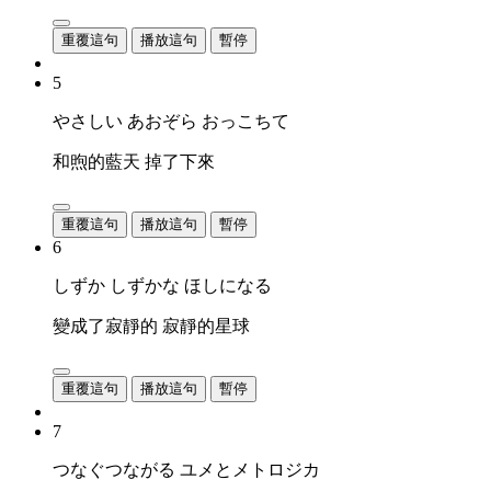
重覆這句
播放這句
暫停
5
やさしい あおぞら おっこちて
和煦的藍天 掉了下來
重覆這句
播放這句
暫停
6
しずか しずかな ほしになる
變成了寂靜的 寂靜的星球
重覆這句
播放這句
暫停
7
つなぐつながる ユメとメトロジカ