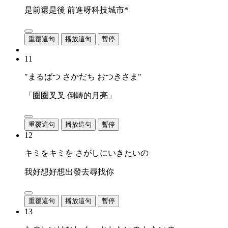
是前還是後 前進呀科技城市*
重覆這句
播放這句
暫停
11
"まるばつ さかだち おつきさま"
「圈圈叉叉 倒轉的月亮」
重覆這句
播放這句
暫停
12
キミをキミを さがしにいきたいの
我好想好想出發去尋找你
重覆這句
播放這句
暫停
13