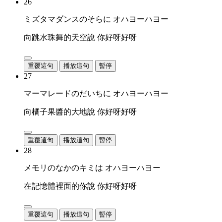
26
ミズタマダンスのそらに オハヨーハヨー
向跳水珠舞的天空說 你好呀好呀
重覆這句
播放這句
暫停
27
マーマレードのだいちに オハヨーハヨー
向橘子果醬的大地說 你好呀好呀
重覆這句
播放這句
暫停
28
メモリのなかのキミは オハヨーハヨー
在記憶體裡面的你說 你好呀好呀
重覆這句
播放這句
暫停