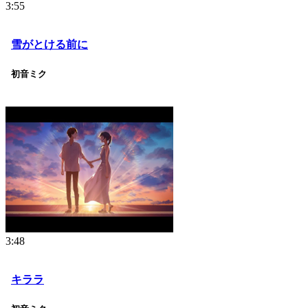
3:55
雪がとける前に
初音ミク
3:48
キララ