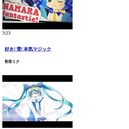
3:23
好き! 雪! 本気マジック
初音ミク