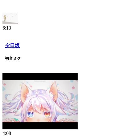
6:13
夕日坂
初音ミク
4:08