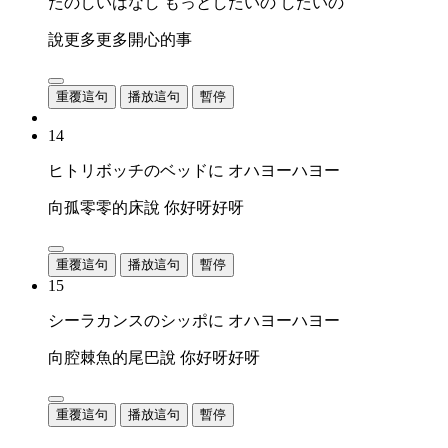
たのしいはなし もっとしたいの したいの
說更多更多開心的事
重覆這句
播放這句
暫停
14
ヒトリボッチのベッドに オハヨーハヨー
向孤零零的床說 你好呀好呀
重覆這句
播放這句
暫停
15
シーラカンスのシッポに オハヨーハヨー
向腔棘魚的尾巴說 你好呀好呀
重覆這句
播放這句
暫停