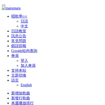
唱歌學○○
日語
中文
日語教室
訊息公告
常見問題
錯誤回報
Google站內查詢
會員
登入
加入會員
支持本站
主題切換
語言
English
新增加歌曲
新發行歌曲
本週播放排行