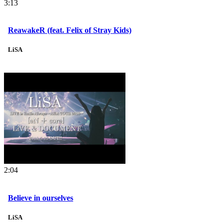
3:13
ReawakeR (feat. Felix of Stray Kids)
LiSA
2:04
Believe in ourselves
LiSA