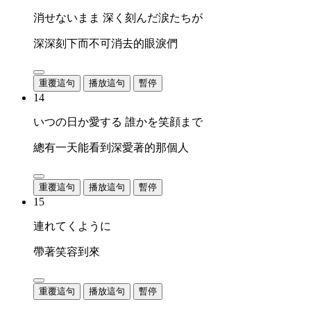
消せないまま 深く刻んだ涙たちが
深深刻下而不可消去的眼淚們
重覆這句
播放這句
暫停
14
いつの日か愛する 誰かを笑顔まで
總有一天能看到深愛著的那個人
重覆這句
播放這句
暫停
15
連れてくように
帶著笑容到來
重覆這句
播放這句
暫停