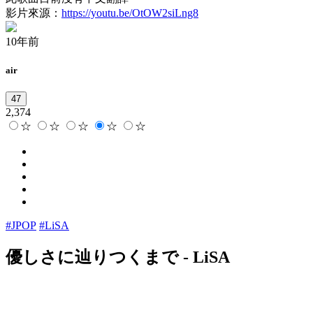
影片來源：
https://youtu.be/OtOW2siLng8
10年前
air
47
2,374
☆
☆
☆
☆
☆
#JPOP
#LiSA
優しさに辿りつくまで
-
LiSA