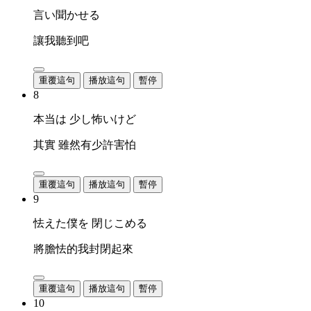
言い聞かせる
讓我聽到吧
重覆這句
播放這句
暫停
8
本当は 少し怖いけど
其實 雖然有少許害怕
重覆這句
播放這句
暫停
9
怯えた僕を 閉じこめる
將膽怯的我封閉起來
重覆這句
播放這句
暫停
10