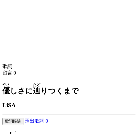
歌詞
留言
0
やさ
たど
優
しさに
辿
りつくまで
LiSA
匯出歌詞
0
歌詞跟隨
1