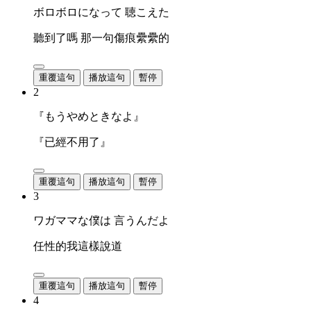
ボロボロになって 聴こえた
聽到了嗎 那一句傷痕纍纍的
重覆這句
播放這句
暫停
2
『もうやめときなよ』
『已經不用了』
重覆這句
播放這句
暫停
3
ワガママな僕は 言うんだよ
任性的我這樣說道
重覆這句
播放這句
暫停
4