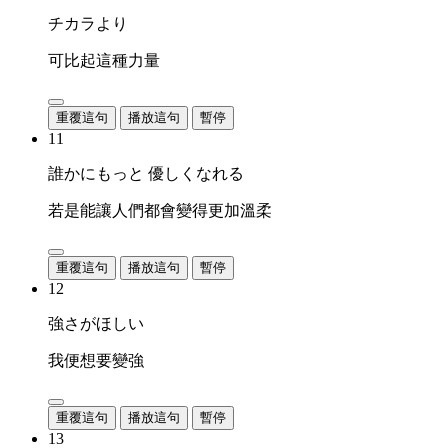
チカラより
可比起這種力量
重覆這句
播放這句
暫停
11
誰かにもっと 優しくなれる
若是能讓人們都會變得更加溫柔
重覆這句
播放這句
暫停
12
強さがほしい
我便想要變強
重覆這句
播放這句
暫停
13