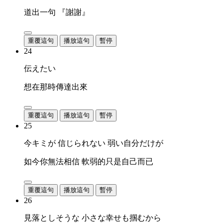
道出一句 『謝謝』
重覆這句
播放這句
暫停
24
伝えたい
想在那時傳達出來
重覆這句
播放這句
暫停
25
今キミが 信じられない 弱い自分だけが
如今你無法相信 軟弱的只是自己而已
重覆這句
播放這句
暫停
26
見落としそうな 小さな幸せも掴むから