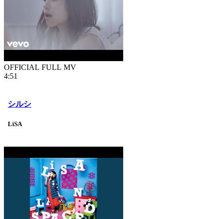
OFFICIAL FULL MV
4:51
シルシ
LiSA