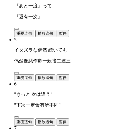
『あと一度』って
『還有一次』
重覆這句
播放這句
暫停
5
イタズラな偶然 続いても
偶然像惡作劇一般接二連三
重覆這句
播放這句
暫停
6
"きっと 次は違う"
"下次一定會有所不同"
重覆這句
播放這句
暫停
7