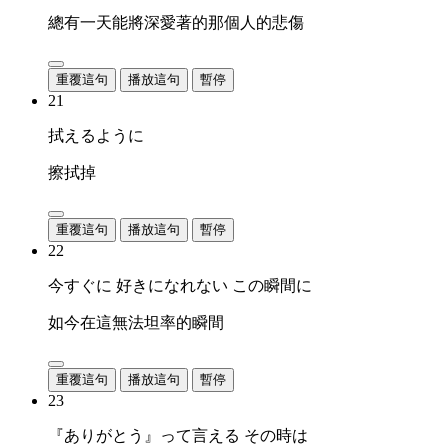
總有一天能將深愛著的那個人的悲傷
重覆這句
播放這句
暫停
21
拭えるように
擦拭掉
重覆這句
播放這句
暫停
22
今すぐに 好きになれない この瞬間に
如今在這無法坦率的瞬間
重覆這句
播放這句
暫停
23
『ありがとう』って言える その時は