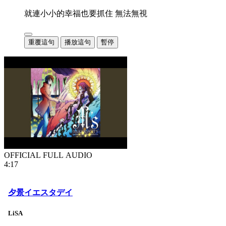
就連小小的幸福也要抓住 無法無視
重覆這句
播放這句
暫停
OFFICIAL FULL AUDIO
4:17
夕景イエスタデイ
LiSA