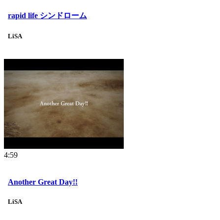
rapid life シンドローム
LiSA
4:59
Another Great Day!!
LiSA