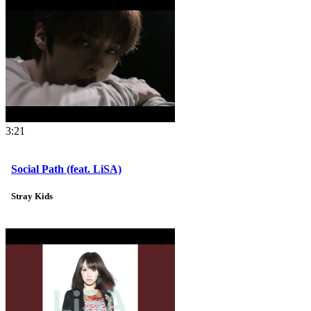
3:21
Social Path (feat. LiSA)
Stray Kids