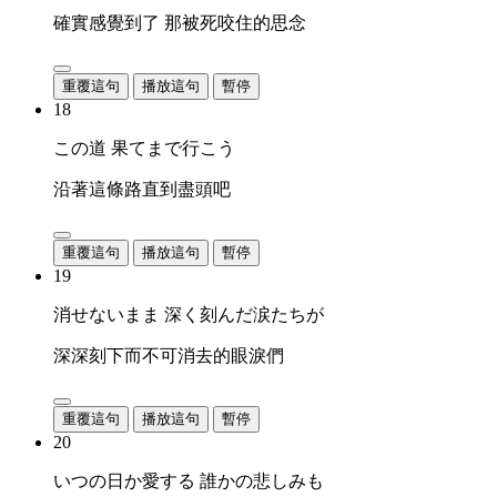
確實感覺到了 那被死咬住的思念
重覆這句
播放這句
暫停
18
この道 果てまで行こう
沿著這條路直到盡頭吧
重覆這句
播放這句
暫停
19
消せないまま 深く刻んだ涙たちが
深深刻下而不可消去的眼淚們
重覆這句
播放這句
暫停
20
いつの日か愛する 誰かの悲しみも