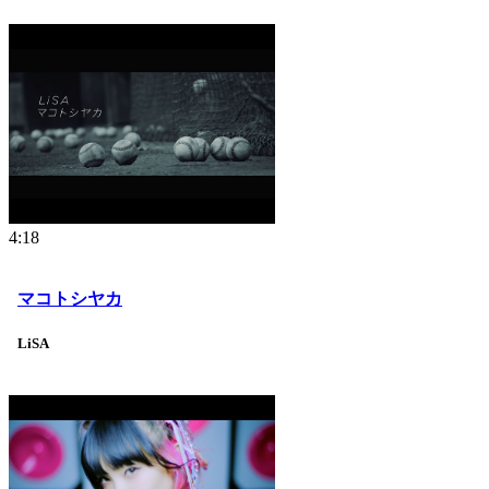
4:18
マコトシヤカ
LiSA