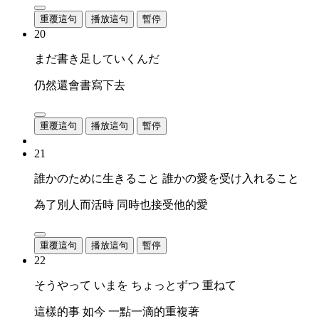
重覆這句
播放這句
暫停
20
まだ書き足していくんだ
仍然還會書寫下去
重覆這句
播放這句
暫停
21
誰かのために生きること 誰かの愛を受け入れること
為了別人而活時 同時也接受他的愛
重覆這句
播放這句
暫停
22
そうやって いまを ちょっとずつ 重ねて
這樣的事 如今 一點一滴的重複著