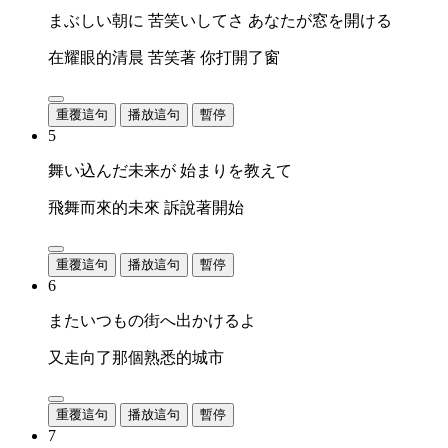
まぶしい朝に 苦笑いしてさ あなたが窓を開ける
在耀眼的清晨 苦笑著 你打開了窗
重覆這句
播放這句
暫停
5
舞い込んだ未来が 始まりを教えて
飛舞而來的未來 訴說著開始
重覆這句
播放這句
暫停
6
またいつもの街へ出かけるよ
又走向了那個熟悉的城市
重覆這句
播放這句
暫停
7