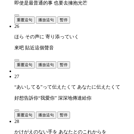
即使是最普通的事 也要去擁抱光芒
重覆這句
播放這句
暫停
26
ほら その声に 寄り添っていく
來吧 貼近這個聲音
重覆這句
播放這句
暫停
27
“あいしてる”って伝えたくて あなたに伝えたくて
好想告訴你“我愛你” 深深地傳達給你
重覆這句
播放這句
暫停
28
かけがえのない手を あなたとのこれからを