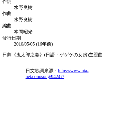
作詞
水野良樹
作曲
水野良樹
編曲
本間昭光
發行日期
2010/05/05 (
16年前
)
日劇《鬼太郎之妻》(日語：ゲゲゲの女房)主題曲
日文歌詞來源：
https://www.uta-
net.com/song/94247/