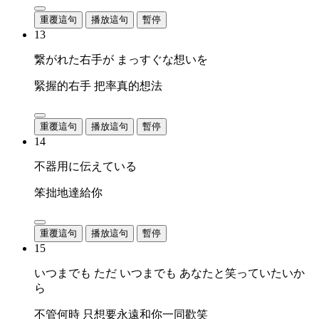
重覆這句
播放這句
暫停
13
繋がれた右手が まっすぐな想いを
緊握的右手 把率真的想法
重覆這句
播放這句
暫停
14
不器用に伝えている
笨拙地達給你
重覆這句
播放這句
暫停
15
いつまでも ただ いつまでも あなたと笑っていたいか
ら
不管何時 只想要永遠和你一同歡笑