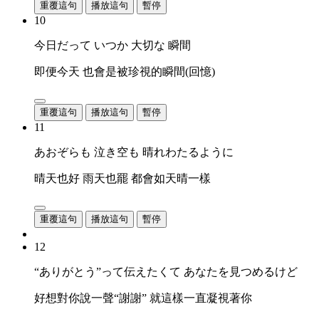
重覆這句
播放這句
暫停
10
今日だって いつか 大切な 瞬間
即便今天 也會是被珍視的瞬間(回憶)
重覆這句
播放這句
暫停
11
あおぞらも 泣き空も 晴れわたるように
晴天也好 雨天也罷 都會如天晴一樣
重覆這句
播放這句
暫停
12
“ありがとう”って伝えたくて あなたを見つめるけど
好想對你說一聲“謝謝” 就這樣一直凝視著你