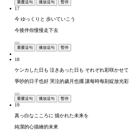
重覆這句
播放這句
暫停
17
今 ゆっくりと 歩いていこう
今後伴你慢慢走下去
重覆這句
播放這句
暫停
18
ケンカした日も 泣きあった日も それぞれ彩咲かせて
爭吵的日子也好 哭泣的歲月也擺 讓每時每刻綻放光彩
重覆這句
播放這句
暫停
19
真っ白なこころに 描かれた未来を
純潔的心描繪的未來