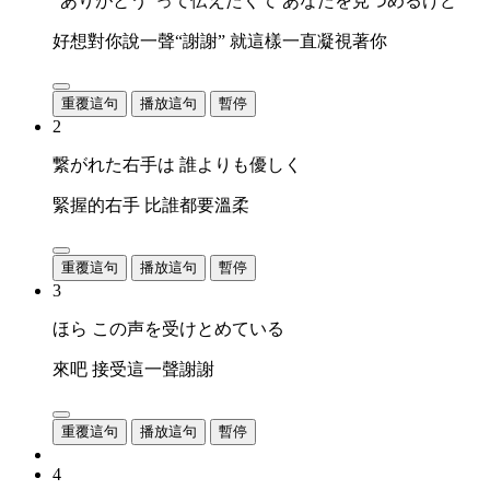
“ありがとう”って伝えたくて あなたを見つめるけど
好想對你說一聲“謝謝” 就這樣一直凝視著你
重覆這句
播放這句
暫停
2
繋がれた右手は 誰よりも優しく
緊握的右手 比誰都要溫柔
重覆這句
播放這句
暫停
3
ほら この声を受けとめている
來吧 接受這一聲謝謝
重覆這句
播放這句
暫停
4