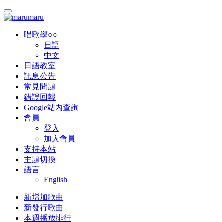
唱歌學○○
日語
中文
日語教室
訊息公告
常見問題
錯誤回報
Google站內查詢
會員
登入
加入會員
支持本站
主題切換
語言
English
新增加歌曲
新發行歌曲
本週播放排行