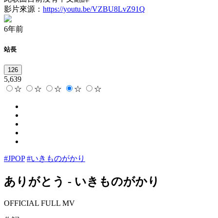
影片來源：
https://youtu.be/VZBU8LvZ91Q
6年前
站長
126
5,639
☆
☆
☆
☆
☆
#JPOP
#いきものがかり
ありがとう
-
いきものがかり
OFFICIAL FULL MV