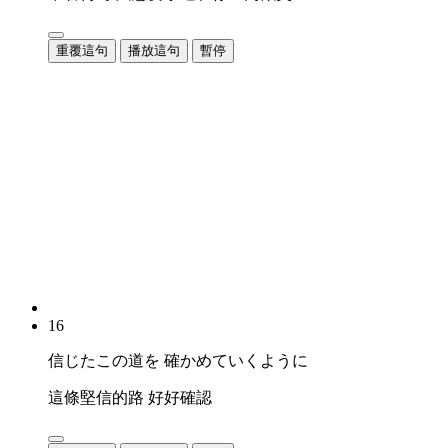
重覆這句
播放這句
暫停
16
信じたこの道を 確かめていくように
這條堅信的路 好好確認