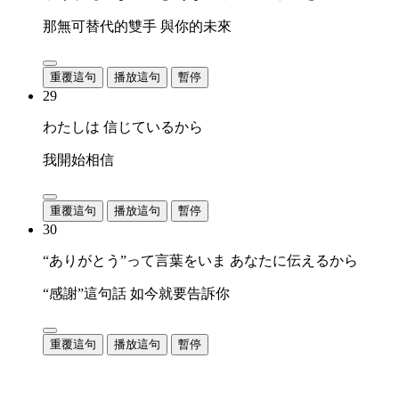
那無可替代的雙手 與你的未來
重覆這句
播放這句
暫停
29
わたしは 信じているから
我開始相信
重覆這句
播放這句
暫停
30
“ありがとう”って言葉をいま あなたに伝えるから
“感謝”這句話 如今就要告訴你
重覆這句
播放這句
暫停