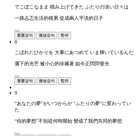
でこぼこなまま 積み上げてきた ふたりの淡い日々は
一路忐忑生活的積累 促成兩人平淡的日子
重覆這句
播放這句
暫停
8
こぼれたひかりを 大事にあつめて いま輝いているんだ
灑下的光芒 被小心的珍藏著 如今正閃閃發光
重覆這句
播放這句
暫停
9
“あなたの夢”がいつからか “ふたりの夢”に変わってい
た
“你的夢想”不知從何時開始 變成了我們共同的夢想