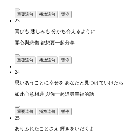
重覆這句
播放這句
暫停
23
喜びも 悲しみも 分かち合えるように
開心與悲傷 都想要一起分享
重覆這句
播放這句
暫停
24
思いあうことに幸せを あなたと見つけていけたら
如此心意相通 與你一起追尋幸福的話
重覆這句
播放這句
暫停
25
ありふれたことさえ 輝きをいだくよ