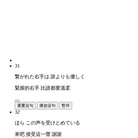
31
繋がれた右手は 誰よりも優しく
緊握的右手 比誰都要溫柔
重覆這句
播放這句
暫停
32
ほら この声を受けとめている
來吧 接受這一聲 謝謝