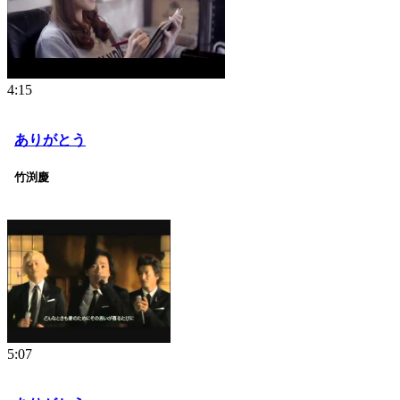
4:15
ありがとう
竹渕慶
5:07