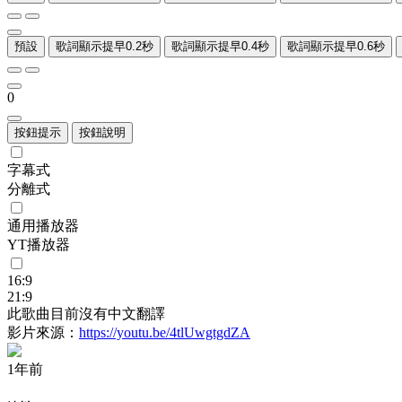
預設
歌詞顯示提早0.2秒
歌詞顯示提早0.4秒
歌詞顯示提早0.6秒
0
按鈕提示
按鈕說明
字幕式
分離式
通用播放器
YT播放器
16:9
21:9
此歌曲目前沒有中文翻譯
影片來源：
https://youtu.be/4tlUwgtgdZA
1年前