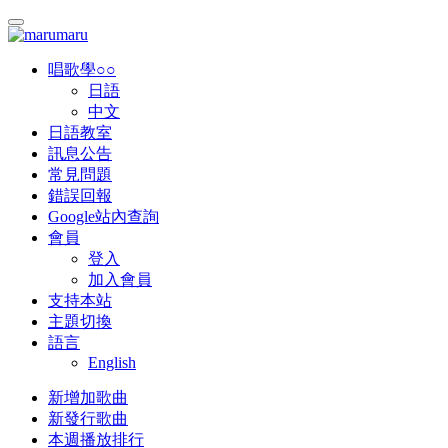
唱歌學○○
日語
中文
日語教室
訊息公告
常見問題
錯誤回報
Google站內查詢
會員
登入
加入會員
支持本站
主題切換
語言
English
新增加歌曲
新發行歌曲
本週播放排行