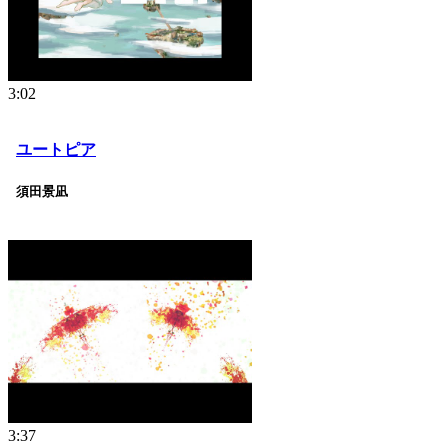
3:02
ユートピア
須田景凪
3:37