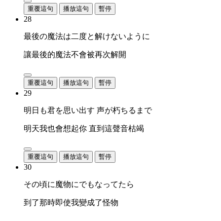
重覆這句
播放這句
暫停
28
最後の魔法は二度と解けないように
讓最後的魔法不會被再次解開
重覆這句
播放這句
暫停
29
明日も君を思い出す 声が朽ちるまで
明天我也會想起你 直到這聲音枯竭
重覆這句
播放這句
暫停
30
その頃に魔物にでもなってたら
到了那時即使我變成了怪物