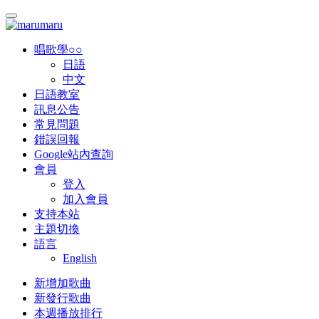
唱歌學○○
日語
中文
日語教室
訊息公告
常見問題
錯誤回報
Google站內查詢
會員
登入
加入會員
支持本站
主題切換
語言
English
新增加歌曲
新發行歌曲
本週播放排行