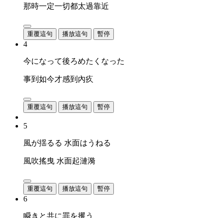
那時一定一切都太過靠近
重覆這句
播放這句
暫停
4
今になって後ろめたくなった
事到如今才感到內疚
重覆這句
播放這句
暫停
5
風が揺るる 水面はうねる
風吹搖曳 水面起漣漪
重覆這句
播放這句
暫停
6
瞬きと共に罪を攫う