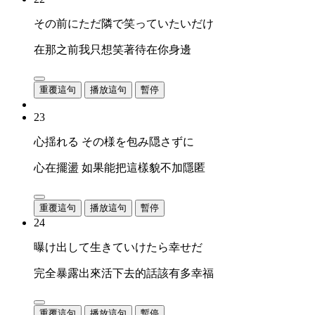
その前にただ隣で笑っていたいだけ
在那之前我只想笑著待在你身邊
重覆這句
播放這句
暫停
23
心揺れる その様を包み隠さずに
心在擺盪 如果能把這樣貌不加隱匿
重覆這句
播放這句
暫停
24
曝け出して生きていけたら幸せだ
完全暴露出來活下去的話該有多幸福
重覆這句
播放這句
暫停