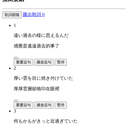
匯出歌詞
0
歌詞跟隨
1
遠い過去の様に思えるんだ
感覺是遙遠過去的事了
重覆這句
播放這句
暫停
2
厚い雲を目に焼き付けていた
厚厚雲層卻烙印在眼裡
重覆這句
播放這句
暫停
3
何もかもがきっと近過ぎていた