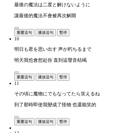
最後の魔法は二度と解けないように
讓最後的魔法不會被再次解開
重覆這句
播放這句
暫停
10
明日も君を思い出す 声が朽ちるまで
明天我也會想起你 直到這聲音枯竭
重覆這句
播放這句
暫停
11
その頃に魔物にでもなってたら笑えるね
到了那時即使我變成了怪物 也還能笑的
重覆這句
播放這句
暫停