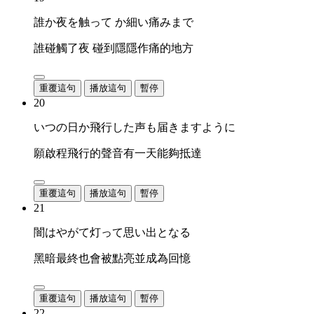
誰か夜を触って か細い痛みまで
誰碰觸了夜 碰到隱隱作痛的地方
重覆這句
播放這句
暫停
20
いつの日か飛行した声も届きますように
願啟程飛行的聲音有一天能夠抵達
重覆這句
播放這句
暫停
21
闇はやがて灯って思い出となる
黑暗最終也會被點亮並成為回憶
重覆這句
播放這句
暫停
22