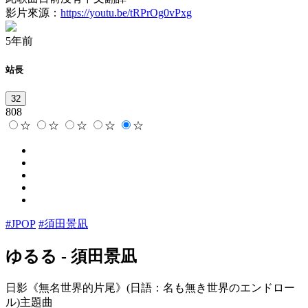
影片來源：
https://youtu.be/tRPrOg0vPxg
5年前
站長
32
808
☆
☆
☆
☆
☆
#JPOP
#須田景凪
ゆるる
-
須田景凪
日影《無名世界的片尾》(日語：名も無き世界のエンドロー
ル)主題曲