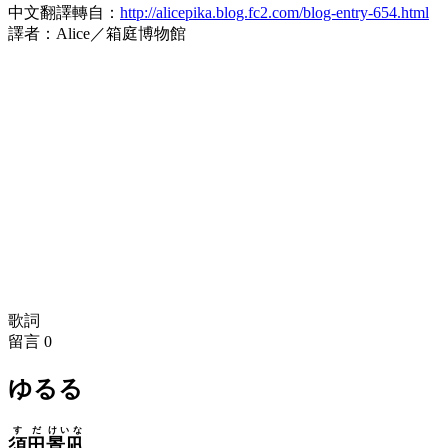
中文翻譯轉自：
http://alicepika.blog.fc2.com/blog-entry-654.html
譯者：Alice／箱庭博物館
歌詞
留言
0
ゆるる
すだ
けいな
須田
景凪