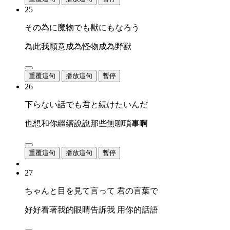
25
その為に魔物でも獣にもなろう
為此我願意成為怪物成為野獸
重覆這句
播放這句
暫停
26
下らない話でも君と続けたいんだ
也想和你繼續說說那些無聊瑣事啊
重覆這句
播放這句
暫停
27
ちゃんと目を見て言って 君の言葉で
好好看著我的眼睛告訴我 用你的話語