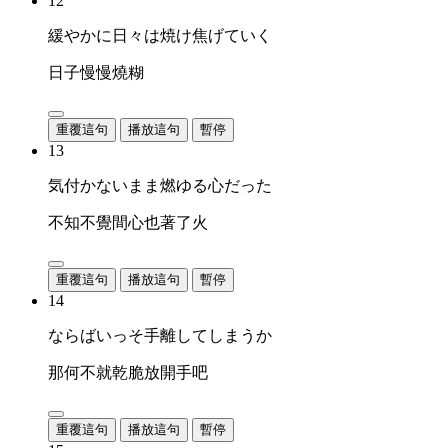
12
緩やかに日々は焼け焦げていく
日子慢慢燒糊
重覆這句
播放這句
暫停
13
気付かないまま燃ゆる心だった
不知不覺間心也著了火
重覆這句
播放這句
暫停
14
ならばいっそ手離してしまうか
那何不就乾脆放開手吧
重覆這句
播放這句
暫停