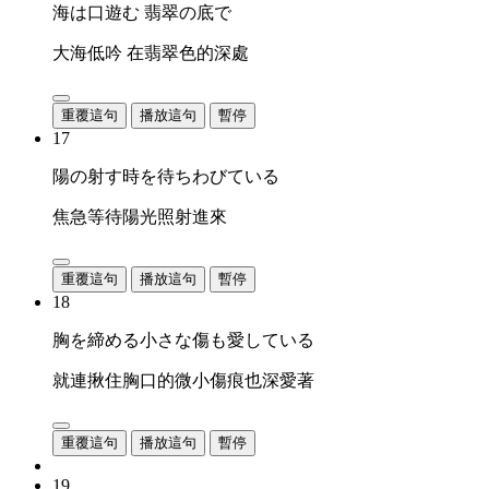
海は口遊む 翡翠の底で
大海低吟 在翡翠色的深處
重覆這句
播放這句
暫停
17
陽の射す時を待ちわびている
焦急等待陽光照射進來
重覆這句
播放這句
暫停
18
胸を締める小さな傷も愛している
就連揪住胸口的微小傷痕也深愛著
重覆這句
播放這句
暫停
19