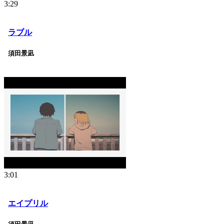
3:29
ラブル
須田景凪
3:01
エイプリル