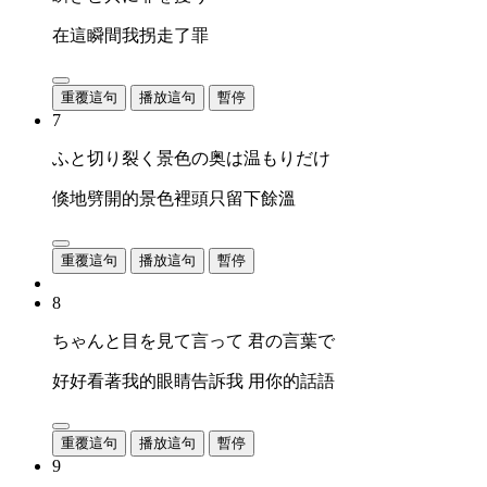
在這瞬間我拐走了罪
重覆這句
播放這句
暫停
7
ふと切り裂く景色の奥は温もりだけ
倏地劈開的景色裡頭只留下餘溫
重覆這句
播放這句
暫停
8
ちゃんと目を見て言って 君の言葉で
好好看著我的眼睛告訴我 用你的話語
重覆這句
播放這句
暫停
9