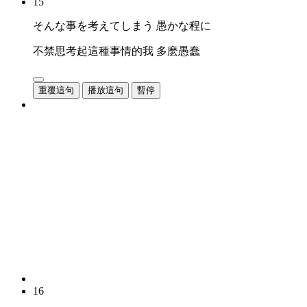
15
そんな事を考えてしまう 愚かな程に
不禁思考起這種事情的我 多麽愚蠢
重覆這句
播放這句
暫停
16