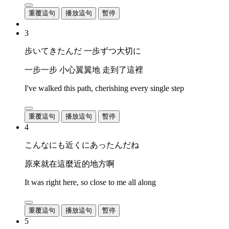
重覆這句
播放這句
暫停
3
歩いてきたんだ 一歩ずつ大切に
一步一步 小心翼翼地 走到了這裡
I've walked this path, cherishing every single step
重覆這句
播放這句
暫停
4
こんなにも近くにあったんだね
原來就在這麼近的地方啊
It was right here, so close to me all along
重覆這句
播放這句
暫停
5