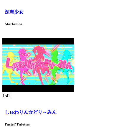
深海少女
Morfonica
1:42
しゅわりん☆どり～みん
Pastel*Palettes