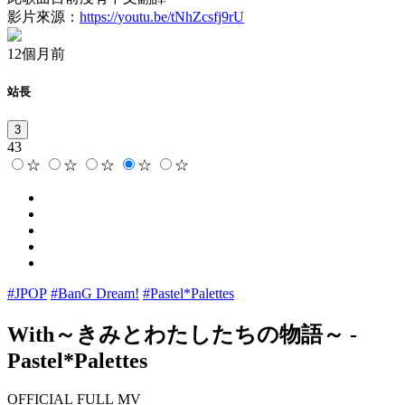
影片來源：
https://youtu.be/tNhZcsfj9rU
12個月前
站長
3
43
☆
☆
☆
☆
☆
#JPOP
#BanG Dream!
#Pastel*Palettes
With～きみとわたしたちの物語～
-
Pastel*Palettes
OFFICIAL FULL MV