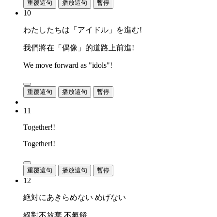
重覆這句
播放這句
暫停
10
わたしたちは「アイドル」を進む!
我們將在「偶像」的道路上前進!
We move forward as "idols"!
重覆這句
播放這句
暫停
11
Together!!
Together!!
重覆這句
播放這句
暫停
12
絶対にあきらめない めげない
絕對不放棄 不氣餒