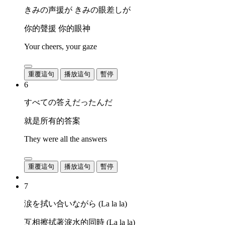
きみの声援が きみの眼差しが
你的聲援 你的眼神
Your cheers, your gaze
重覆這句
播放這句
暫停
6
すべての答えだったんだ
就是所有的答案
They were all the answers
重覆這句
播放這句
暫停
7
涙を拭い合いながら (La la la)
互相擦拭著淚水的同時 (La la la)