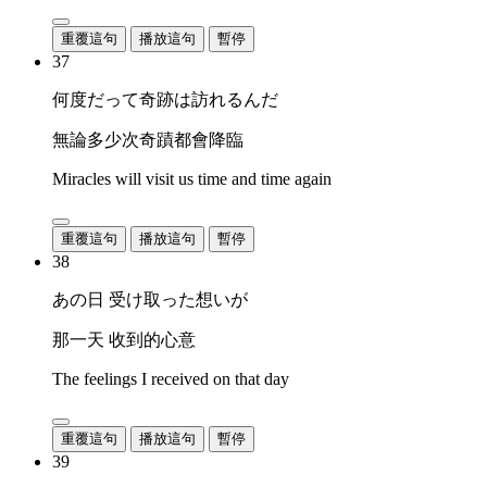
重覆這句
播放這句
暫停
37
何度だって奇跡は訪れるんだ
無論多少次奇蹟都會降臨
Miracles will visit us time and time again
重覆這句
播放這句
暫停
38
あの日 受け取った想いが
那一天 收到的心意
The feelings I received on that day
重覆這句
播放這句
暫停
39