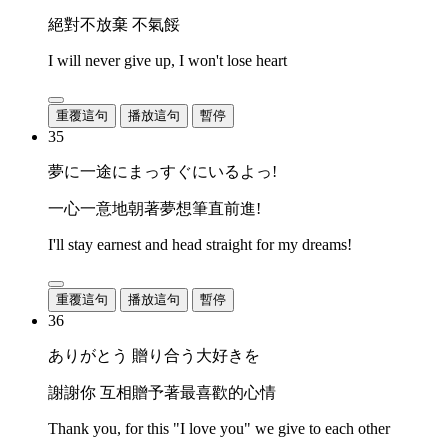
絕對不放棄 不氣餒
I will never give up, I won't lose heart
重覆這句
播放這句
暫停
35
夢に一途にまっすぐにいるよっ!
一心一意地朝著夢想筆直前進!
I'll stay earnest and head straight for my dreams!
重覆這句
播放這句
暫停
36
ありがとう 贈り合う大好きを
謝謝你 互相贈予著最喜歡的心情
Thank you, for this "I love you" we give to each other