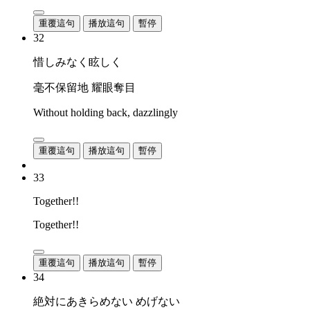
重覆這句
播放這句
暫停
32
惜しみなく眩しく
毫不保留地 耀眼奪目
Without holding back, dazzlingly
重覆這句
播放這句
暫停
33
Together!!
Together!!
重覆這句
播放這句
暫停
34
絶対にあきらめない めげない