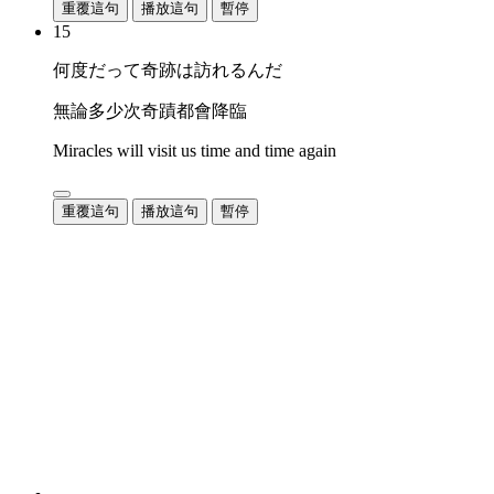
重覆這句
播放這句
暫停
15
何度だって奇跡は訪れるんだ
無論多少次奇蹟都會降臨
Miracles will visit us time and time again
重覆這句
播放這句
暫停