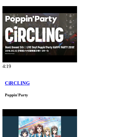
4:19
CiRCLING
Poppin'Party