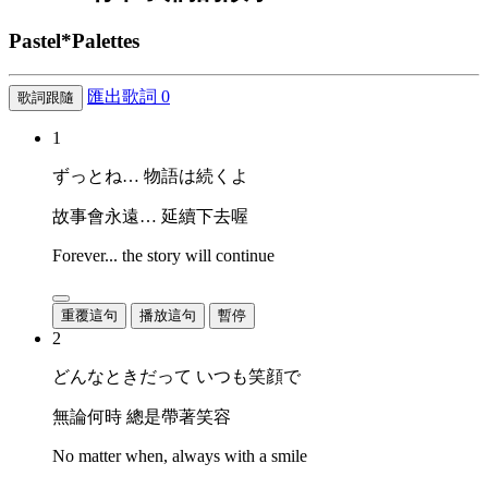
Pastel*Palettes
匯出歌詞
0
歌詞跟隨
1
ずっとね… 物語は続くよ
故事會永遠… 延續下去喔
Forever... the story will continue
重覆這句
播放這句
暫停
2
どんなときだって いつも笑顔で
無論何時 總是帶著笑容
No matter when, always with a smile