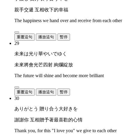
親手交遞 互相收下的幸福
The happiness we hand over and receive from each other
重覆這句
播放這句
暫停
29
未来は光り華やいでゆく
未來將會光芒四射 絢爛綻放
The future will shine and become more brilliant
重覆這句
播放這句
暫停
30
ありがとう 贈り合う大好きを
謝謝你 互相贈予著最喜歡的心情
Thank you, for this "I love you" we give to each other