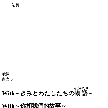
站長
歌詞
留言
0
ものがたり
With～きみとわたしたちの
物語
～
With～你和我們的故事～