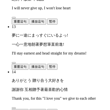
I will never give up, I won't lose heart
重覆這句
播放這句
暫停
13
夢に一途にまっすぐにいるよっ!
一心一意地朝著夢想筆直前進!
I'll stay earnest and head straight for my dreams!
重覆這句
播放這句
暫停
14
ありがとう 贈り合う大好きを
謝謝你 互相贈予著最喜歡的心情
Thank you, for this "I love you" we give to each other