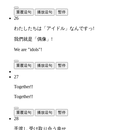
重覆這句
播放這句
暫停
26
わたしたちは「アイドル」なんですっ!
我們就是「偶像」!
We are "idols"!
重覆這句
播放這句
暫停
27
Together!!
Together!!
重覆這句
播放這句
暫停
28
手渡し 受け取り合う幸せ