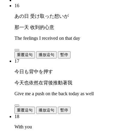
16
あの日 受け取った想いが
那一天 收到的心意
The feelings I received on that day
重覆這句
播放這句
暫停
17
今日も背中を押す
今天也依然在背後推動著我
Give me a push on the back today as well
重覆這句
播放這句
暫停
18
With you