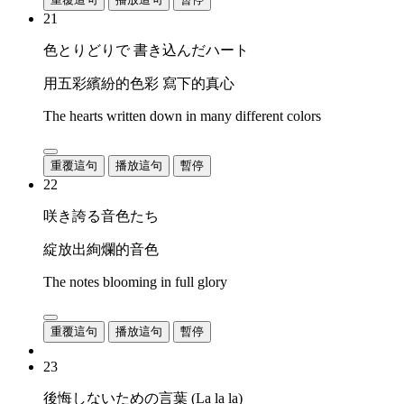
21
色とりどりで 書き込んだハート
用五彩繽紛的色彩 寫下的真心
The hearts written down in many different colors
重覆這句
播放這句
暫停
22
咲き誇る音色たち
綻放出絢爛的音色
The notes blooming in full glory
重覆這句
播放這句
暫停
23
後悔しないための言葉 (La la la)