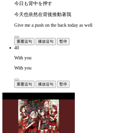
今日も背中を押す
今天也依然在背後推動著我
Give me a push on the back today as well
重覆這句
播放這句
暫停
40
With you
With you
重覆這句
播放這句
暫停