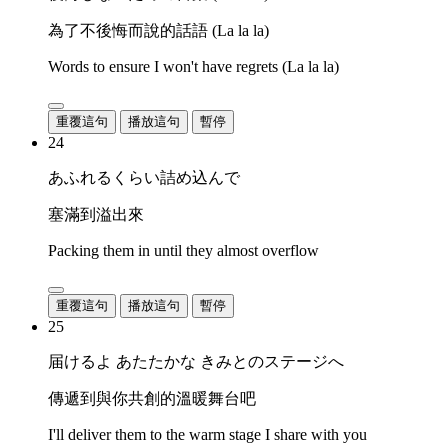
為了不後悔而說的話語 (La la la)
Words to ensure I won't have regrets (La la la)
重覆這句
播放這句
暫停
24
あふれるくらい詰め込んで
塞滿到溢出來
Packing them in until they almost overflow
重覆這句
播放這句
暫停
25
届けるよ あたたかな きみとのステージへ
傳遞到與你共創的溫暖舞台吧
I'll deliver them to the warm stage I share with you