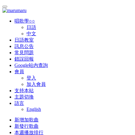
唱歌學○○
日語
中文
日語教室
訊息公告
常見問題
錯誤回報
Google站內查詢
會員
登入
加入會員
支持本站
主題切換
語言
English
新增加歌曲
新發行歌曲
本週播放排行