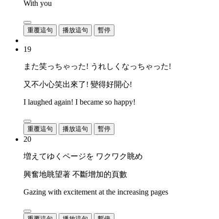
With you
重覆這句
播放這句
暫停
19
また笑っちゃった! うれしくなっちゃった!
又不小心笑出來了! 變得好開心!
I laughed again! I became so happy!
重覆這句
播放這句
暫停
20
増えてゆくページを ワクワク眺め
興奮地眺望著 不斷增加的頁數
Gazing with excitement at the increasing pages
重覆這句
播放這句
暫停