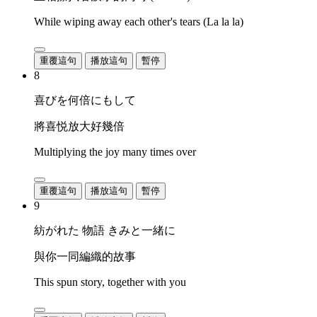
While wiping away each other's tears (La la la)
重覆這句
播放這句
暫停
8
喜びを何倍にもして
將喜悦放大好幾倍
Multiplying the joy many times over
重覆這句
播放這句
暫停
9
紡がれた 物語 きみと一緒に
與你一同編織的故事
This spun story, together with you