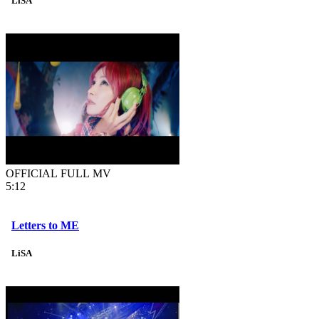
LiSA
OFFICIAL FULL MV
5:12
Letters to ME
LiSA