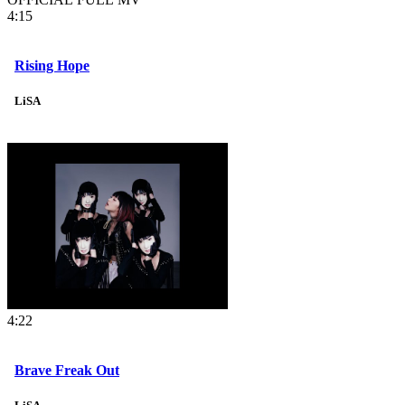
4:15
Rising Hope
LiSA
4:22
Brave Freak Out