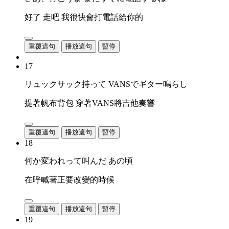
好了 走吧 我很快會打電話給你的
重覆這句
播放這句
暫停
17
リュックサック持って VANSでギター鳴らし
提著帆布背包 穿著VANS將吉他奏響
重覆這句
播放這句
暫停
18
何か変われって叫んだ あの頃
在呼喊著正要改變的時候
重覆這句
播放這句
暫停
19