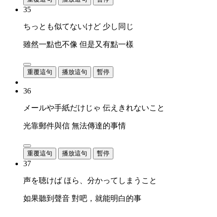
35
ちっとも似てないけど 少し同じ
雖然一點也不像 但是又有點一樣
重覆這句
播放這句
暫停
36
メールや手紙だけじゃ 伝えきれないこと
光靠郵件與信 無法傳達的事情
重覆這句
播放這句
暫停
37
声を聴けば ほら、分かってしまうこと
如果聽到聲音 對吧，就能明白的事