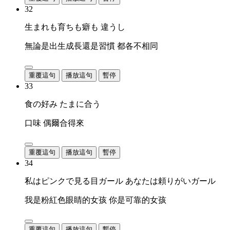
32
生まれも育ちも癖も 違うし
無論是出生成長還是習慣 都各不相同
重覆這句
播放這句
暫停
33
食の好み たまに合う
口味 偶爾合得來
重覆這句
播放這句
暫停
34
私はピンクで見る目ガール あなたは頼りがいガール
我是粉紅色眼睛的女孩 你是可靠的女孩
重覆這句
播放這句
暫停