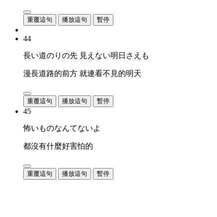
重覆這句
播放這句
暫停
44
長い道のりの先 見えない明日さえも
漫長道路的前方 就連看不見的明天
重覆這句
播放這句
暫停
45
怖いものなんてないよ
都沒有什麼好害怕的
重覆這句
播放這句
暫停