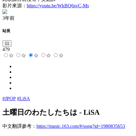
影片來源：
https://youtu.be/WkBQ6svC-Ms
3年前
站長
11
479
☆
☆
☆
☆
☆
#JPOP
#LiSA
土曜日のわたしたちは
-
LiSA
中文翻譯參考：
https://music.163.com/#/song?id=1980835653