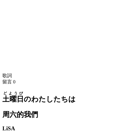
歌詞
留言
0
どようび
土曜日
のわたしたちは
周六的我們
LiSA