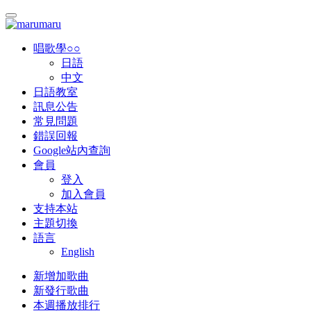
唱歌學○○
日語
中文
日語教室
訊息公告
常見問題
錯誤回報
Google站內查詢
會員
登入
加入會員
支持本站
主題切換
語言
English
新增加歌曲
新發行歌曲
本週播放排行