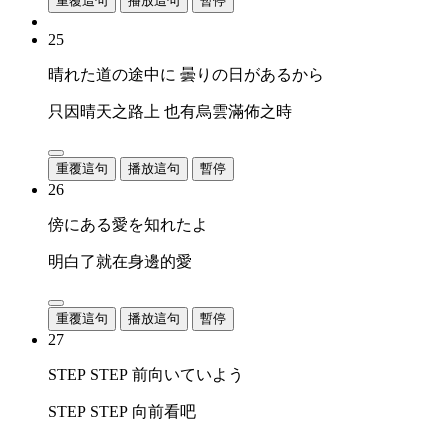
重覆這句
播放這句
暫停
25
晴れた道の途中に 曇りの日があるから
只因晴天之路上 也有烏雲滿佈之時
重覆這句
播放這句
暫停
26
傍にある愛を知れたよ
明白了就在身邊的愛
重覆這句
播放這句
暫停
27
STEP STEP 前向いていよう
STEP STEP 向前看吧