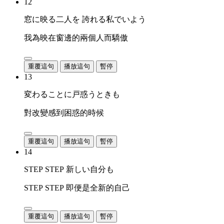
12
窓に映る二人を 誇れる私でいよう
我為映在窗邊的兩個人而驕傲
重覆這句
播放這句
暫停
13
変わることに戸惑うときも
對改變感到困惑的時候
重覆這句
播放這句
暫停
14
STEP STEP 新しい自分も
STEP STEP 即便是全新的自己
重覆這句
播放這句
暫停