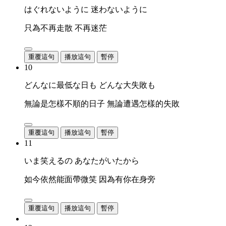
はぐれないように 迷わないように
只為不再走散 不再迷茫
重覆這句
播放這句
暫停
10
どんなに最低な日も どんな大失敗も
無論是怎樣不順的日子 無論遭遇怎樣的失敗
重覆這句
播放這句
暫停
11
いま笑えるの あなたがいたから
如今依然能面帶微笑 因為有你在身旁
重覆這句
播放這句
暫停