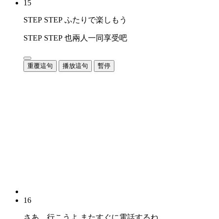
15
STEP STEP ふたりで楽しもう
STEP STEP 也兩人一同享受吧
重覆這句
播放這句
暫停
16
さあ、行こうよ またすぐに電話するね