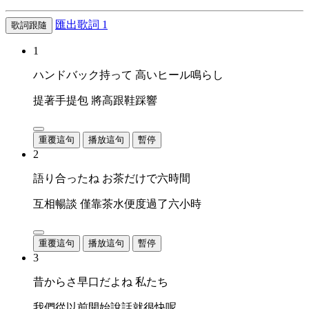
匯出歌詞
1
歌詞跟隨
1
ハンドバック持って 高いヒール鳴らし
提著手提包 將高跟鞋踩響
重覆這句
播放這句
暫停
2
語り合ったね お茶だけで六時間
互相暢談 僅靠茶水便度過了六小時
重覆這句
播放這句
暫停
3
昔からさ早口だよね 私たち
我們從以前開始說話就很快呢