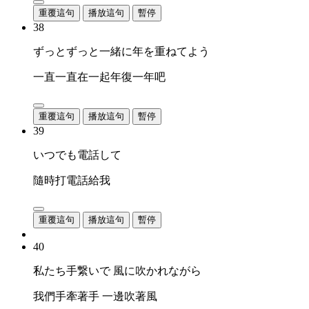
重覆這句
播放這句
暫停
38
ずっとずっと一緒に年を重ねてよう
一直一直在一起年復一年吧
重覆這句
播放這句
暫停
39
いつでも電話して
隨時打電話給我
重覆這句
播放這句
暫停
40
私たち手繋いで 風に吹かれながら
我們手牽著手 一邊吹著風