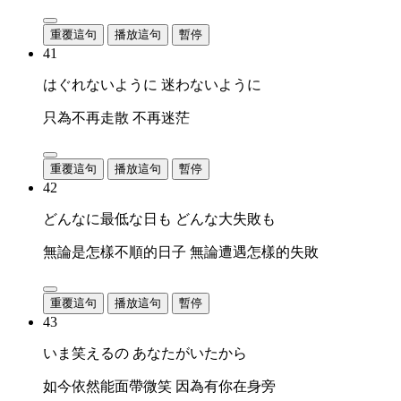
重覆這句
播放這句
暫停
41
はぐれないように 迷わないように
只為不再走散 不再迷茫
重覆這句
播放這句
暫停
42
どんなに最低な日も どんな大失敗も
無論是怎樣不順的日子 無論遭遇怎樣的失敗
重覆這句
播放這句
暫停
43
いま笑えるの あなたがいたから
如今依然能面帶微笑 因為有你在身旁