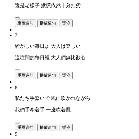
還是老樣子 撒謊依然十分拙劣
重覆這句
播放這句
暫停
7
騒がしい毎日よ 大人は楽しい
這喧閙的每日裡 大人們無比歡心
重覆這句
播放這句
暫停
8
私たち手繋いで 風に吹かれながら
我們手牽著手 一邊吹著風
重覆這句
播放這句
暫停
9