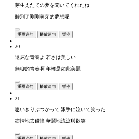
芽生えたての夢を聞いてくれたね
聽到了剛剛萌芽的夢想呢
重覆這句
播放這句
暫停
20
退屈な青春よ 若さは美しい
無聊的青春啊 年輕是如此美麗
重覆這句
播放這句
暫停
21
思いきりぶつかって 派手に泣いて笑った
盡情地去碰撞 華麗地流淚與歡笑
重覆這句
播放這句
暫停