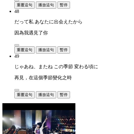
重覆這句
播放這句
暫停
48
だって私 あなたに出会えたから
因為我遇見了你
重覆這句
播放這句
暫停
49
じゃあね、またね この季節 変わる頃に
再見，在這個季節變化之時
重覆這句
播放這句
暫停