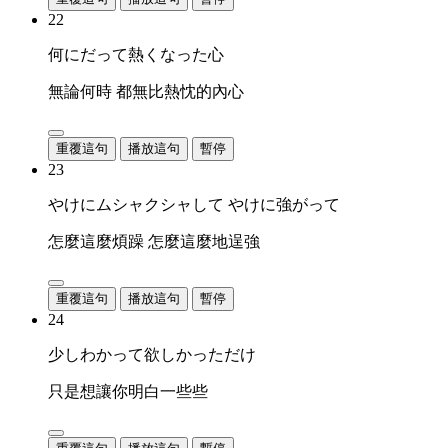
22
何にだって熱くなった心
無論何時 都無比熱忱的內心
重覆這句
播放這句
暫停
23
やけにムシャクシャして やけに強がって
怎麼這麼煩躁 怎麼這麼地逞強
重覆這句
播放這句
暫停
24
少しわかって欲しかっただけ
只是想讓你明白一些些