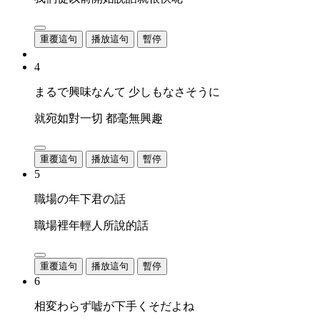
重覆這句
播放這句
暫停
4
まるで興味なんて 少しもなさそうに
就宛如對一切 都毫無興趣
重覆這句
播放這句
暫停
5
職場の年下君の話
職場裡年輕人所說的話
重覆這句
播放這句
暫停
6
相変わらず嘘が下手くそだよね