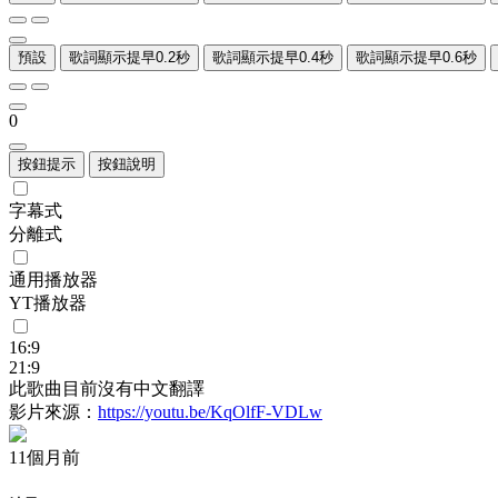
預設
歌詞顯示提早0.2秒
歌詞顯示提早0.4秒
歌詞顯示提早0.6秒
0
按鈕提示
按鈕說明
字幕式
分離式
通用播放器
YT播放器
16:9
21:9
此歌曲目前沒有中文翻譯
影片來源：
https://youtu.be/KqOlfF-VDLw
11個月前