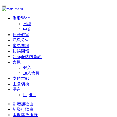
唱歌學○○
日語
中文
日語教室
訊息公告
常見問題
錯誤回報
Google站內查詢
會員
登入
加入會員
支持本站
主題切換
語言
English
新增加歌曲
新發行歌曲
本週播放排行