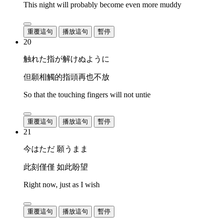
This night will probably become even more muddy
重覆這句
播放這句
暫停
20
触れた指が解けぬように
但願相觸的指頭再也不放
So that the touching fingers will not untie
重覆這句
播放這句
暫停
21
今はただ 願うまま
此刻僅僅 如此盼望
Right now, just as I wish
重覆這句
播放這句
暫停