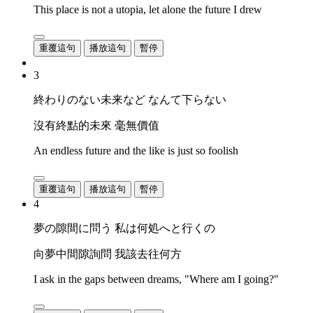
This place is not a utopia, let alone the future I drew
重覆這句
播放這句
暫停
3
終わりのない未来など なんて下らない
沒有終點的未來 毫無價值
An endless future and the like is just so foolish
重覆這句
播放這句
暫停
4
夢の隙間に問う 私は何処へと行くの
向夢中間隙詢問 我該去往何方
I ask in the gaps between dreams, "Where am I going?"