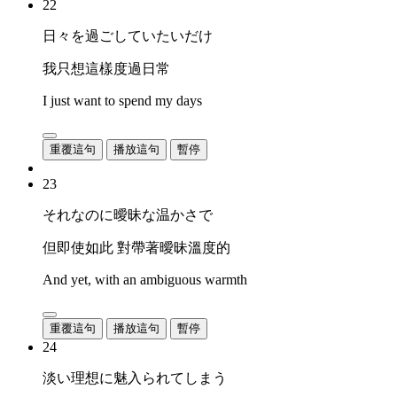
22
日々を過ごしていたいだけ
我只想這樣度過日常
I just want to spend my days
重覆這句
播放這句
暫停
23
それなのに曖昧な温かさで
但即使如此 對帶著曖昧溫度的
And yet, with an ambiguous warmth
重覆這句
播放這句
暫停
24
淡い理想に魅入られてしまう