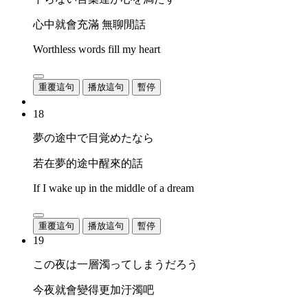
心中就會充滿 無聊閒話
Worthless words fill my heart
重覆這句
播放這句
暫停
18
夢の途中で目覚めたなら
若在夢的途中醒來的話
If I wake up in the middle of a dream
重覆這句
播放這句
暫停
19
この夜は一層濁ってしまうだろう
今夜就會變得更加汙濁吧