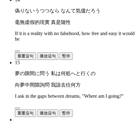
偽りないうつつなら なんて気儘だろう
毫無虛假的現實 真是隨性
If it is a reality with no falsehood, how free and easy it would
be
重覆這句
播放這句
暫停
15
夢の隙間に問う 私は何処へと行くの
向夢中間隙詢問 我該去往何方
I ask in the gaps between dreams, "Where am I going?"
重覆這句
播放這句
暫停