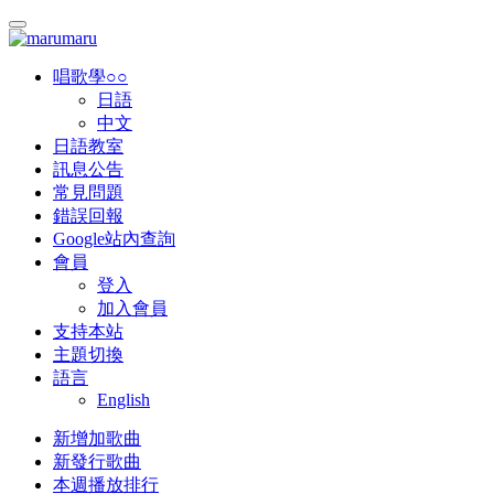
唱歌學○○
日語
中文
日語教室
訊息公告
常見問題
錯誤回報
Google站內查詢
會員
登入
加入會員
支持本站
主題切換
語言
English
新增加歌曲
新發行歌曲
本週播放排行