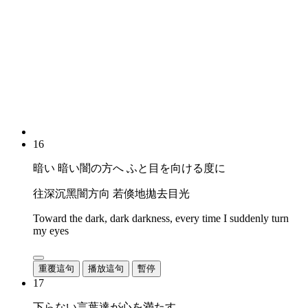
16
暗い 暗い闇の方へ ふと目を向ける度に
往深沉黑闇方向 若倏地拋去目光
Toward the dark, dark darkness, every time I suddenly turn
my eyes
重覆這句
播放這句
暫停
17
下らない言葉達が心を満たす