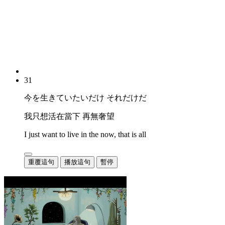
31
今を生きていたいだけ それだけだ
我只想活在當下 再無奢望
I just want to live in the now, that is all
重覆這句
播放這句
暫停