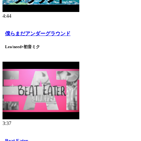
4:44
僕らまだアンダーグラウンド
Leo/need×初音ミク
3:37
Beat Eater