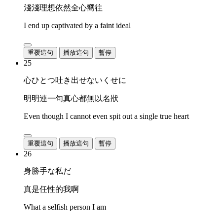
淺淺理想依然全心嚮往
I end up captivated by a faint ideal
重覆這句
播放這句
暫停
25
心ひとつ吐き出せないくせに
明明連一句真心都無以名狀
Even though I cannot even spit out a single true heart
重覆這句
播放這句
暫停
26
身勝手な私だ
真是任性的我啊
What a selfish person I am