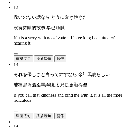
12
救いのない話なら とうに聞き飽きた
沒有救贖的故事 早已聽膩
If it is a story with no salvation, I have long been tired of
hearing it
重覆這句
播放這句
暫停
13
それを優しさと言って絆すなら 余計馬鹿らしい
若稱那為溫柔羈絆彼此 只是更顯得傻
If you call that kindness and bind me with it, it is all the more
ridiculous
重覆這句
播放這句
暫停
14