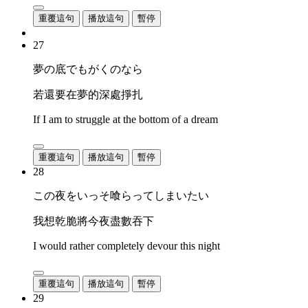
重覆這句
播放這句
暫停
27
夢の底でもがくのなら
若還要在夢的深處掙扎
If I am to struggle at the bottom of a dream
重覆這句
播放這句
暫停
28
この夜をいっそ喰らってしまいたい
我想乾脆將今夜盡數吞下
I would rather completely devour this night
重覆這句
播放這句
暫停
29