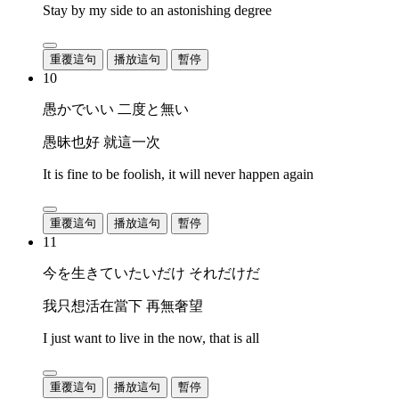
Stay by my side to an astonishing degree
重覆這句
播放這句
暫停
10
愚かでいい 二度と無い
愚昧也好 就這一次
It is fine to be foolish, it will never happen again
重覆這句
播放這句
暫停
11
今を生きていたいだけ それだけだ
我只想活在當下 再無奢望
I just want to live in the now, that is all
重覆這句
播放這句
暫停