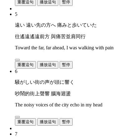
重覆這句
播放這句
暫停
5
遠い 遠い先の方へ 痛みと歩いていた
往遙遠遙遠前方 與痛苦並肩同行
Toward the far, far ahead, I was walking with pain
重覆這句
播放這句
暫停
6
騒がしい街の声が頭に響く
吵鬧的街上聲響 腦海迴盪
The noisy voices of the city echo in my head
重覆這句
播放這句
暫停
7