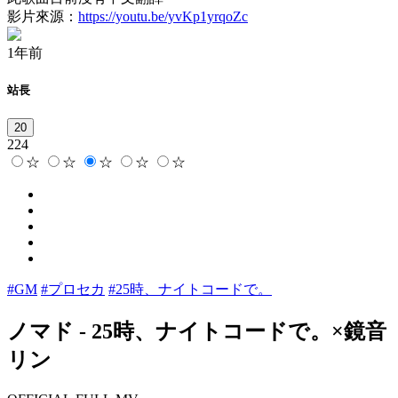
影片來源：
https://youtu.be/yvKp1yrqoZc
1年前
站長
20
224
☆
☆
☆
☆
☆
#GM
#プロセカ
#25時、ナイトコードで。
ノマド
-
25時、ナイトコードで。×鏡音
リン