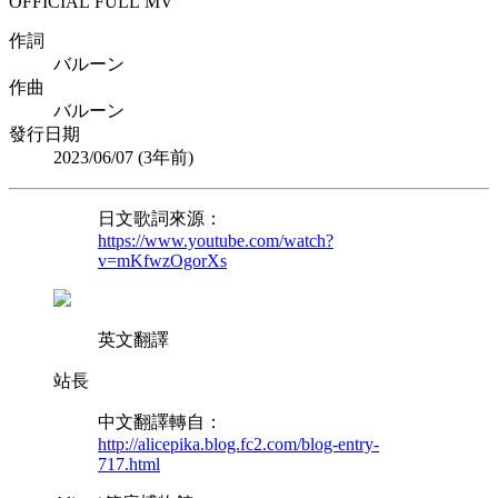
OFFICIAL FULL MV
作詞
バルーン
作曲
バルーン
發行日期
2023/06/07 (
3年前
)
日文歌詞來源：
https://www.youtube.com/watch?
v=mKfwzOgorXs
英文翻譯
站長
中文翻譯轉自：
http://alicepika.blog.fc2.com/blog-entry-
717.html