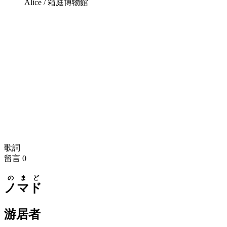
Alice / 箱庭博物館
歌詞
留言
0
のまど
ノマド
游居者