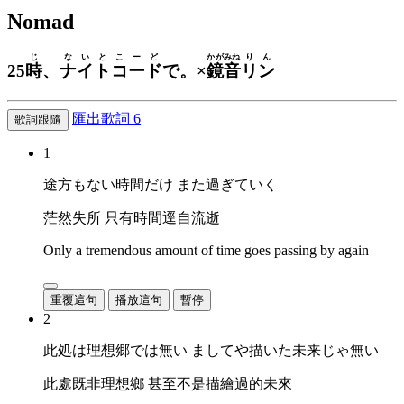
Nomad
じ
ないと
こーど
かがみね
りん
25
時
、
ナイト
コード
で。×
鏡音
リン
匯出歌詞
6
歌詞跟隨
1
途方もない時間だけ また過ぎていく
茫然失所 只有時間逕自流逝
Only a tremendous amount of time goes passing by again
重覆這句
播放這句
暫停
2
此処は理想郷では無い ましてや描いた未来じゃ無い
此處既非理想鄉 甚至不是描繪過的未來