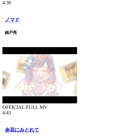
4:36
ノマド
錦戸亮
OFFICIAL FULL MV
4:43
余花にみとれて