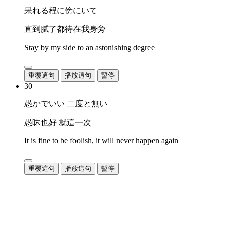
呆れる程に傍にいて
直到膩了都待在我身旁
Stay by my side to an astonishing degree
重覆這句
播放這句
暫停
30
愚かでいい 二度と無い
愚昧也好 就這一次
It is fine to be foolish, it will never happen again
重覆這句
播放這句
暫停