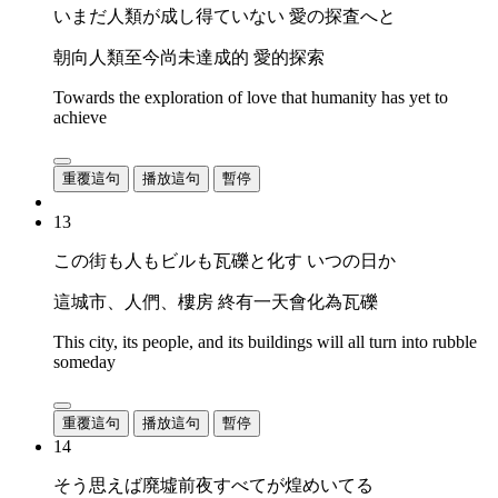
いまだ人類が成し得ていない 愛の探査へと
朝向人類至今尚未達成的 愛的探索
Towards the exploration of love that humanity has yet to
achieve
重覆這句
播放這句
暫停
13
この街も人もビルも瓦礫と化す いつの日か
這城市、人們、樓房 終有一天會化為瓦礫
This city, its people, and its buildings will all turn into rubble
someday
重覆這句
播放這句
暫停
14
そう思えば廃墟前夜すべてが煌めいてる