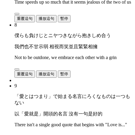
Time speeds up so much that it seems jealous of the two of us
重覆這句
播放這句
暫停
8
僕らも負けじとニヤつきながら抱きしめ合う
我們也不甘示弱 相視而笑並且緊緊相擁
Not to be outdone, we embrace each other with a grin
重覆這句
播放這句
暫停
9
「愛とはつまり」で始まる名言にろくなものは一つも
ない
以「愛就是」開頭的名言 沒有一句是好的
There isn't a single good quote that begins with "Love is..."