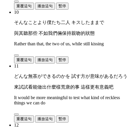
重覆這句
播放這句
暫停
10
そんなことより僕たち二人 キスしたままで
與其聽那些 不如我們倆保持親吻的狀態
Rather than that, the two of us, while still kissing
重覆這句
播放這句
暫停
11
どんな無茶ができるのかを 試す方が意味があるだろう
來試試看能做出什麼樣荒唐的事 這樣更有意義吧
It would be more meaningful to test what kind of reckless
things we can do
重覆這句
播放這句
暫停
12