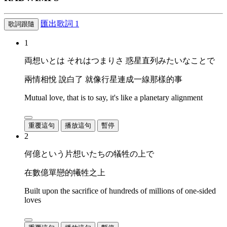
匯出歌詞
1
歌詞跟隨
1
両想いとは それはつまりさ 惑星直列みたいなことで
兩情相悅 說白了 就像行星連成一線那樣的事
Mutual love, that is to say, it's like a planetary alignment
重覆這句
播放這句
暫停
2
何億という片想いたちの犠牲の上で
在數億單戀的犧牲之上
Built upon the sacrifice of hundreds of millions of one-sided
loves