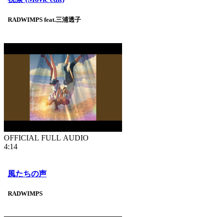
RADWIMPS feat.三浦透子
OFFICIAL FULL AUDIO
4:14
風たちの声
RADWIMPS