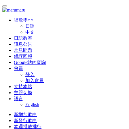
唱歌學○○
日語
中文
日語教室
訊息公告
常見問題
錯誤回報
Google站內查詢
會員
登入
加入會員
支持本站
主題切換
語言
English
新增加歌曲
新發行歌曲
本週播放排行