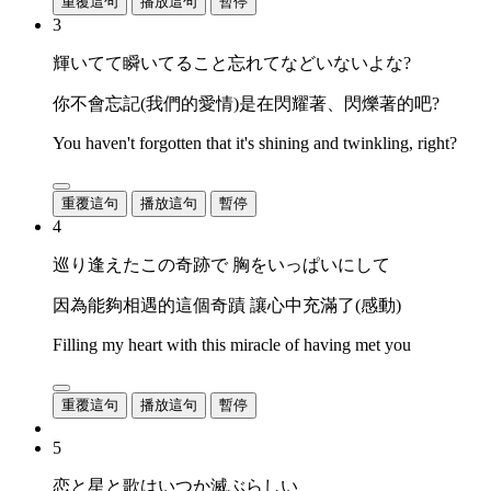
重覆這句
播放這句
暫停
3
輝いてて瞬いてること忘れてなどいないよな?
你不會忘記(我們的愛情)是在閃耀著、閃爍著的吧?
You haven't forgotten that it's shining and twinkling, right?
重覆這句
播放這句
暫停
4
巡り逢えたこの奇跡で 胸をいっぱいにして
因為能夠相遇的這個奇蹟 讓心中充滿了(感動)
Filling my heart with this miracle of having met you
重覆這句
播放這句
暫停
5
恋と星と歌はいつか滅ぶらしい