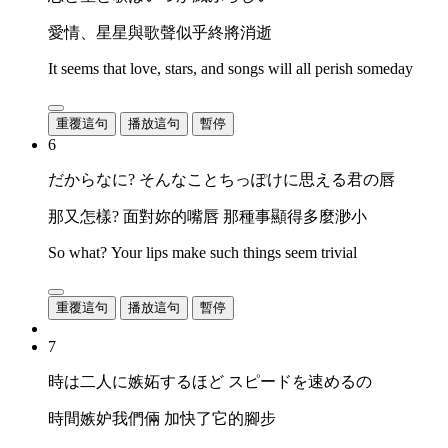
愛情、星星與歌聲似乎終將消逝
It seems that love, stars, and songs will all perish someday
重覆這句
播放這句
暫停
6
だからなに? そんなことちっぽけに思える君の唇
那又怎樣? 面對妳的嘴唇 那種事顯得多麼渺小
So what? Your lips make such things seem trivial
重覆這句
播放這句
暫停
7
時は二人に嫉妬するほど スピードを速めるの
時間嫉妒我們倆 加快了它的腳步