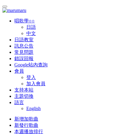
唱歌學○○
日語
中文
日語教室
訊息公告
常見問題
錯誤回報
Google站內查詢
會員
登入
加入會員
支持本站
主題切換
語言
English
新增加歌曲
新發行歌曲
本週播放排行