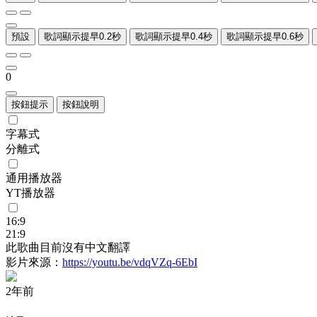
預設
歌詞顯示提早0.2秒
歌詞顯示提早0.4秒
歌詞顯示提早0.6秒
0
按鈕提示
按鈕說明
字幕式
分離式
通用播放器
YT播放器
16:9
21:9
此歌曲目前沒有中文翻譯
影片來源：
https://youtu.be/vdqVZq-6EbI
2年前