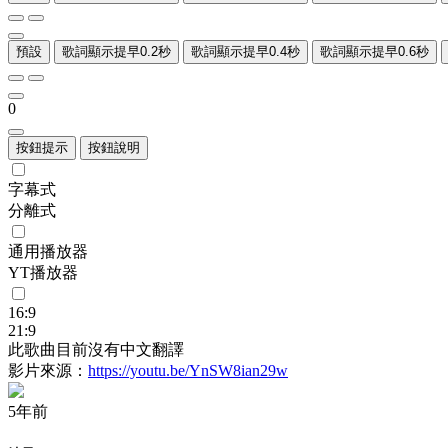
預設
歌詞顯示提早0.2秒
歌詞顯示提早0.4秒
歌詞顯示提早0.6秒
0
按鈕提示
按鈕說明
字幕式
分離式
通用播放器
YT播放器
16:9
21:9
此歌曲目前沒有中文翻譯
影片來源：
https://youtu.be/YnSW8ian29w
5年前