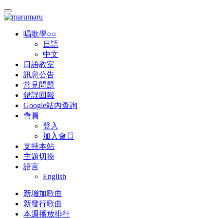
唱歌學○○
日語
中文
日語教室
訊息公告
常見問題
錯誤回報
Google站內查詢
會員
登入
加入會員
支持本站
主題切換
語言
English
新增加歌曲
新發行歌曲
本週播放排行