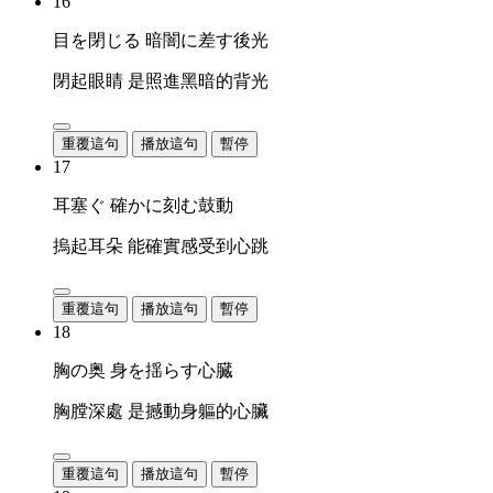
16
目を閉じる 暗闇に差す後光
閉起眼睛 是照進黑暗的背光
重覆這句
播放這句
暫停
17
耳塞ぐ 確かに刻む鼓動
摀起耳朵 能確實感受到心跳
重覆這句
播放這句
暫停
18
胸の奥 身を揺らす心臓
胸膛深處 是撼動身軀的心臟
重覆這句
播放這句
暫停