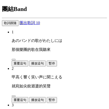
團結Band
匯出歌詞
10
歌詞跟隨
1
あのバンドの歌がわたしには
那個樂團的歌在我聽來
重覆這句
播放這句
暫停
2
甲高く響く笑い声に聞こえる
就宛如尖銳迴盪的笑聲
重覆這句
播放這句
暫停
3