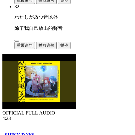
重覆這句
播放這句
暫停
32
わたしが放つ音以外
除了我自己放出的聲音
重覆這句
播放這句
暫停
OFFICIAL FULL AUDIO
4:23
SHINY DAYS