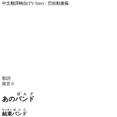
中文翻譯轉自(TV Size)：巴哈動畫瘋
歌詞
留言
0
ばんど
あの
バンド
けっそく
ばんど
結束
バンド