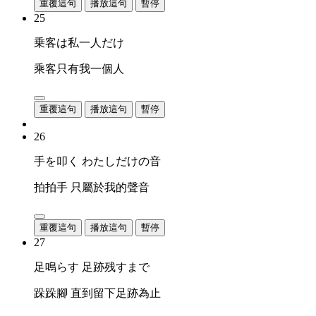
重覆這句
播放這句
暫停
25
乗客は私一人だけ
乘客只有我一個人
重覆這句
播放這句
暫停
26
手を叩く わたしだけの音
拍拍手 只屬於我的聲音
重覆這句
播放這句
暫停
27
足鳴らす 足跡残すまで
跺跺腳 直到留下足跡為止