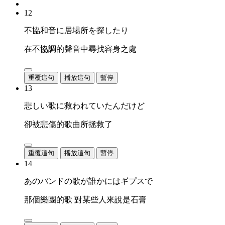
12
不協和音に居場所を探したり
在不協調的聲音中尋找容身之處
重覆這句
播放這句
暫停
13
悲しい歌に救われていたんだけど
卻被悲傷的歌曲所拯救了
重覆這句
播放這句
暫停
14
あのバンドの歌が誰かにはギプスで
那個樂團的歌 對某些人來說是石膏