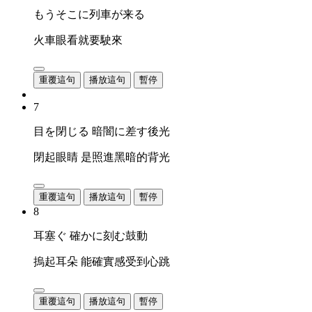
もうそこに列車が来る
火車眼看就要駛來
重覆這句
播放這句
暫停
7
目を閉じる 暗闇に差す後光
閉起眼睛 是照進黑暗的背光
重覆這句
播放這句
暫停
8
耳塞ぐ 確かに刻む鼓動
摀起耳朵 能確實感受到心跳
重覆這句
播放這句
暫停