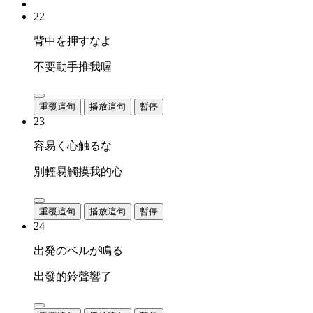
22
背中を押すなよ
不要動手推我喔
重覆這句
播放這句
暫停
23
容易く心触るな
別輕易觸摸我的心
重覆這句
播放這句
暫停
24
出発のベルが鳴る
出發的鈴聲響了