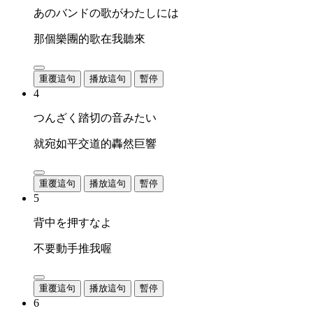
あのバンドの歌がわたしには
那個樂團的歌在我聽來
重覆這句
播放這句
暫停
4
つんざく踏切の音みたい
就宛如平交道的轟然巨響
重覆這句
播放這句
暫停
5
背中を押すなよ
不要動手推我喔
重覆這句
播放這句
暫停
6