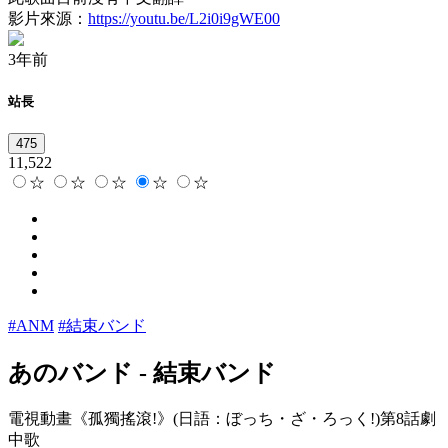
影片來源：
https://youtu.be/L2i0i9gWE00
3年前
站長
475
11,522
☆
☆
☆
☆
☆
#ANM
#結束バンド
あのバンド
-
結束バンド
電視動畫《孤獨搖滾!》(日語：ぼっち・ざ・ろっく!)第8話劇
中歌