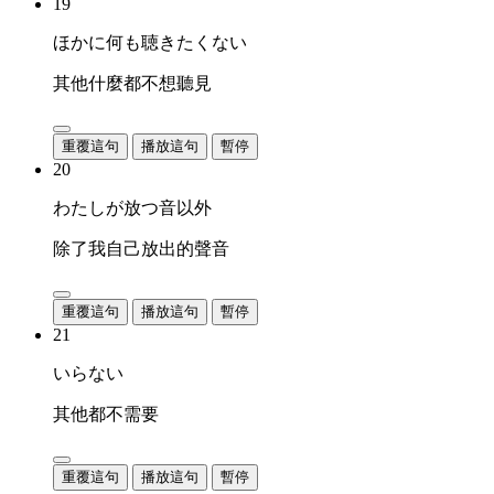
19
ほかに何も聴きたくない
其他什麼都不想聽見
重覆這句
播放這句
暫停
20
わたしが放つ音以外
除了我自己放出的聲音
重覆這句
播放這句
暫停
21
いらない
其他都不需要
重覆這句
播放這句
暫停