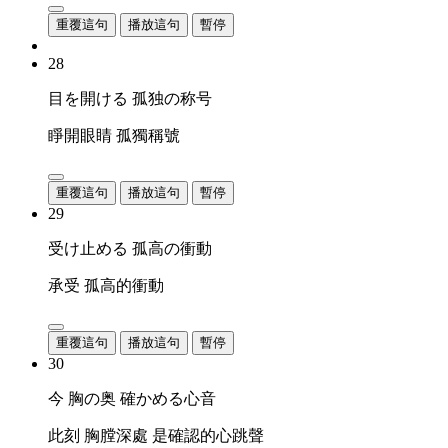
重覆這句
播放這句
暫停
28
目を開ける 孤独の称号
睜開眼睛 孤獨稱號
重覆這句
播放這句
暫停
29
受け止める 孤高の衝動
承受 孤高的衝動
重覆這句
播放這句
暫停
30
今 胸の奥 確かめる心音
此刻 胸膛深處 是確認的心跳聲