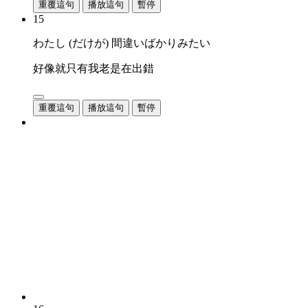
重覆這句
播放這句
暫停
15
わたし (だけが) 間違いばかりみたい
好像就只有我老是在出錯
重覆這句
播放這句
暫停