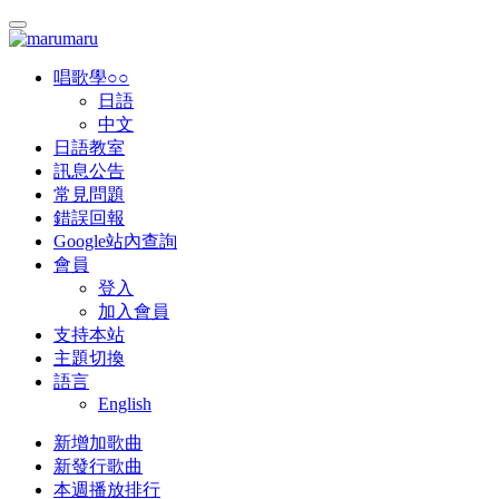
唱歌學○○
日語
中文
日語教室
訊息公告
常見問題
錯誤回報
Google站內查詢
會員
登入
加入會員
支持本站
主題切換
語言
English
新增加歌曲
新發行歌曲
本週播放排行