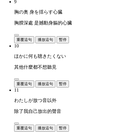
9
胸の奥 身を揺らす心臓
胸膛深處 是撼動身軀的心臟
重覆這句
播放這句
暫停
10
ほかに何も聴きたくない
其他什麼都不想聽見
重覆這句
播放這句
暫停
11
わたしが放つ音以外
除了我自己放出的聲音
重覆這句
播放這句
暫停