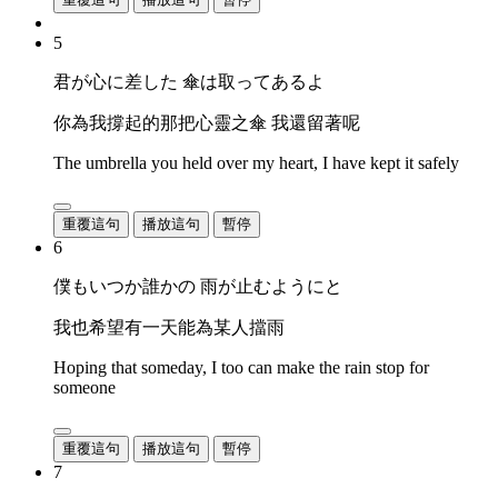
5
君が心に差した 傘は取ってあるよ
你為我撐起的那把心靈之傘 我還留著呢
The umbrella you held over my heart, I have kept it safely
重覆這句
播放這句
暫停
6
僕もいつか誰かの 雨が止むようにと
我也希望有一天能為某人擋雨
Hoping that someday, I too can make the rain stop for
someone
重覆這句
播放這句
暫停
7