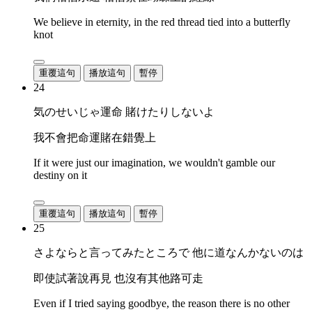
We believe in eternity, in the red thread tied into a butterfly
knot
重覆這句
播放這句
暫停
24
気のせいじゃ運命 賭けたりしないよ
我不會把命運賭在錯覺上
If it were just our imagination, we wouldn't gamble our
destiny on it
重覆這句
播放這句
暫停
25
さよならと言ってみたところで 他に道なんかないのは
即使試著說再見 也沒有其他路可走
Even if I tried saying goodbye, the reason there is no other