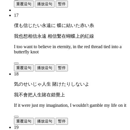
重覆這句
播放這句
暫停
17
僕も信じたい永遠に 蝶に結いた赤い糸
我也想相信永遠 相信繫在蝴蝶上的紅線
I too want to believe in eternity, in the red thread tied into a
butterfly knot
重覆這句
播放這句
暫停
18
気のせいじゃ人生 賭けたりしないよ
我不會把人生賭在錯覺上
If it were just my imagination, I wouldn't gamble my life on it
重覆這句
播放這句
暫停
19