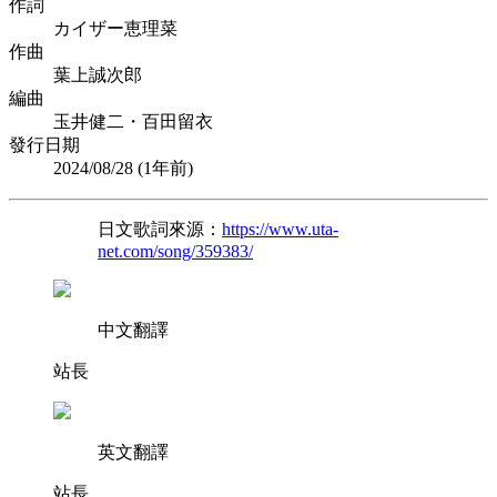
作詞
カイザー恵理菜
作曲
葉上誠次郎
編曲
玉井健二・百田留衣
發行日期
2024/08/28 (
1年前
)
日文歌詞來源：
https://www.uta-
net.com/song/359383/
中文翻譯
站長
英文翻譯
站長