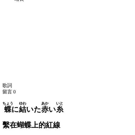
歌詞
留言
0
ちょう
ゆわ
あか
いと
蝶
に
結
いた
赤
い
糸
繫在蝴蝶上的紅線