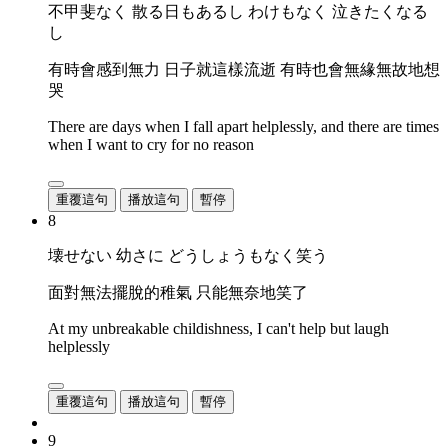
不甲斐なく 散る日もあるし わけもなく 泣きたくなる
し
有時會感到無力 日子就這樣流逝 有時也會無緣無故地想
哭
There are days when I fall apart helplessly, and there are times
when I want to cry for no reason
重覆這句
播放這句
暫停
8
壊せない 幼さに どうしょうもなく笑う
面對無法擺脫的稚氣 只能無奈地笑了
At my unbreakable childishness, I can't help but laugh
helplessly
重覆這句
播放這句
暫停
9