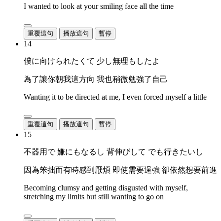
I wanted to look at your smiling face all the time
重覆這句
播放這句
暫停
14
僕に向けられたくて 少し無理もしたよ
為了讓你朝我這方向 我也稍微勉強了自己
Wanting it to be directed at me, I even forced myself a little
重覆這句
播放這句
暫停
15
不器用で 嫌にもなるし 背伸びして でも行きたいし
因為笨拙而有時感到厭煩 即使需要逞強 卻依然想要前進
Becoming clumsy and getting disgusted with myself,
stretching my limits but still wanting to go on