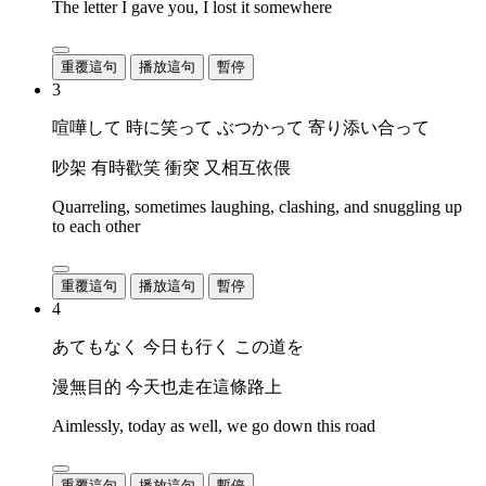
The letter I gave you, I lost it somewhere
重覆這句
播放這句
暫停
3
喧嘩して 時に笑って ぶつかって 寄り添い合って
吵架 有時歡笑 衝突 又相互依偎
Quarreling, sometimes laughing, clashing, and snuggling up
to each other
重覆這句
播放這句
暫停
4
あてもなく 今日も行く この道を
漫無目的 今天也走在這條路上
Aimlessly, today as well, we go down this road
重覆這句
播放這句
暫停