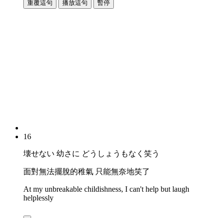
重覆這句
播放這句
暫停
16
壊せない 幼さに どうしょうもなく笑う
面對無法擺脫的稚氣 只能無奈地笑了
At my unbreakable childishness, I can't help but laugh
helplessly