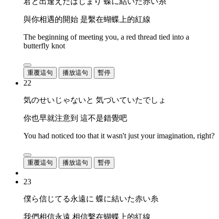
君と出逢えたはじまり 蝶に結いた赤い糸
與你相遇的開始 是繫在蝴蝶上的紅線
The beginning of meeting you, a red thread tied into a
butterfly knot
重覆這句
播放這句
暫停
22
気のせいじゃないと 気づいていたでしょ
你也早就注意到 這不是錯覺吧
You had noticed too that it wasn't just your imagination, right?
重覆這句
播放這句
暫停
23
僕ら信じてる永遠に 蝶に結いた赤い糸
我們相信永遠 相信繫在蝴蝶上的紅線