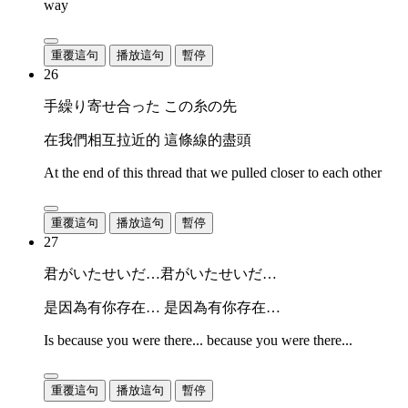
way
重覆這句
播放這句
暫停
26
手繰り寄せ合った この糸の先
在我們相互拉近的 這條線的盡頭
At the end of this thread that we pulled closer to each other
重覆這句
播放這句
暫停
27
君がいたせいだ…君がいたせいだ…
是因為有你存在… 是因為有你存在…
Is because you were there... because you were there...
重覆這句
播放這句
暫停