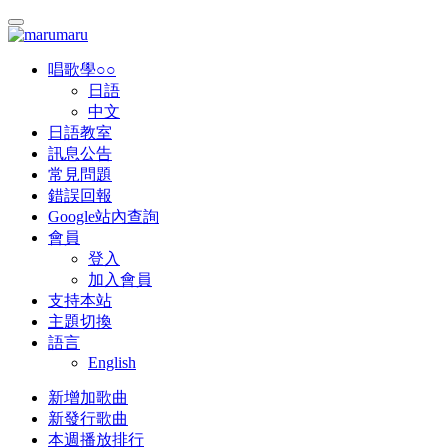
唱歌學○○
日語
中文
日語教室
訊息公告
常見問題
錯誤回報
Google站內查詢
會員
登入
加入會員
支持本站
主題切換
語言
English
新增加歌曲
新發行歌曲
本週播放排行