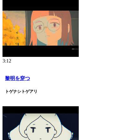
3:12
黎明を穿つ
トゲナシトゲアリ