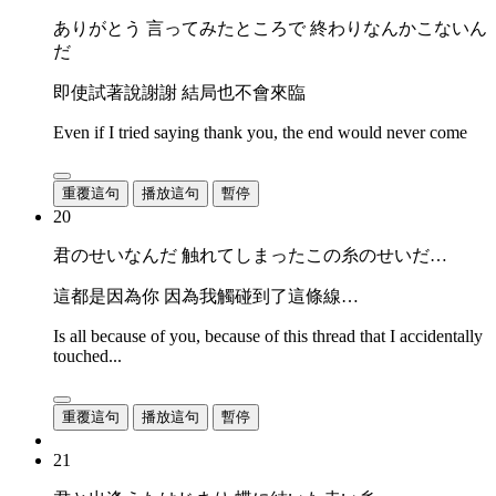
ありがとう 言ってみたところで 終わりなんかこないん
だ
即使試著說謝謝 結局也不會來臨
Even if I tried saying thank you, the end would never come
重覆這句
播放這句
暫停
20
君のせいなんだ 触れてしまったこの糸のせいだ…
這都是因為你 因為我觸碰到了這條線…
Is all because of you, because of this thread that I accidentally
touched...
重覆這句
播放這句
暫停
21