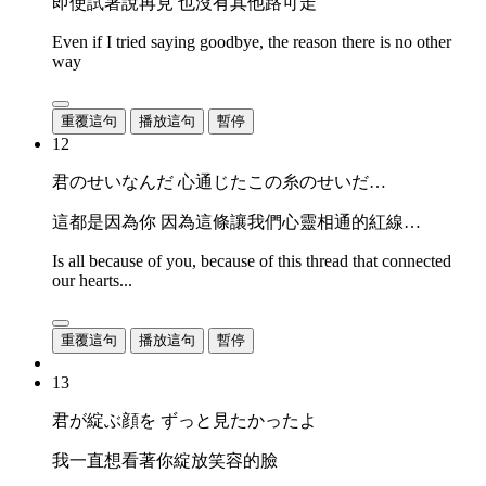
即使試著說再見 也沒有其他路可走
Even if I tried saying goodbye, the reason there is no other
way
重覆這句
播放這句
暫停
12
君のせいなんだ 心通じたこの糸のせいだ…
這都是因為你 因為這條讓我們心靈相通的紅線…
Is all because of you, because of this thread that connected
our hearts...
重覆這句
播放這句
暫停
13
君が綻ぶ顔を ずっと見たかったよ
我一直想看著你綻放笑容的臉