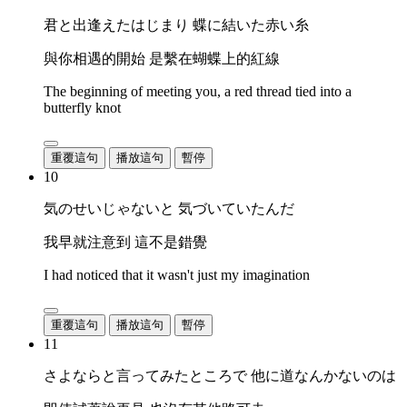
君と出逢えたはじまり 蝶に結いた赤い糸
與你相遇的開始 是繫在蝴蝶上的紅線
The beginning of meeting you, a red thread tied into a
butterfly knot
重覆這句
播放這句
暫停
10
気のせいじゃないと 気づいていたんだ
我早就注意到 這不是錯覺
I had noticed that it wasn't just my imagination
重覆這句
播放這句
暫停
11
さよならと言ってみたところで 他に道なんかないのは