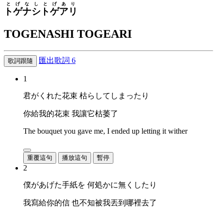
とげ
なし
とげ
あり
トゲ
ナシ
トゲ
アリ
TOGENASHI TOGEARI
匯出歌詞
6
歌詞跟隨
1
君がくれた花束 枯らしてしまったり
你給我的花束 我讓它枯萎了
The bouquet you gave me, I ended up letting it wither
重覆這句
播放這句
暫停
2
僕があげた手紙を 何処かに無くしたり
我寫給你的信 也不知被我丟到哪裡去了