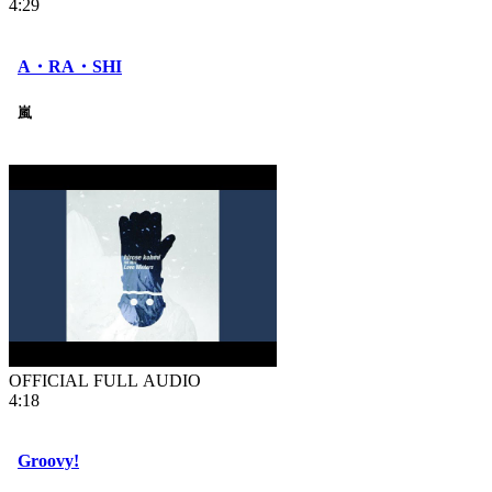
4:29
A・RA・SHI
嵐
OFFICIAL FULL AUDIO
4:18
Groovy!