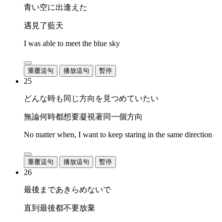
青い空に出逢えた
遇見了藍天
I was able to meet the blue sky
重覆這句
播放這句
暫停
25
どんな時も同じ方向を見つめていたい
無論何時都想要凝視著同一個方向
No matter when, I want to keep staring in the same direction
重覆這句
播放這句
暫停
26
最後まであきらめないで
直到最後都不要放棄