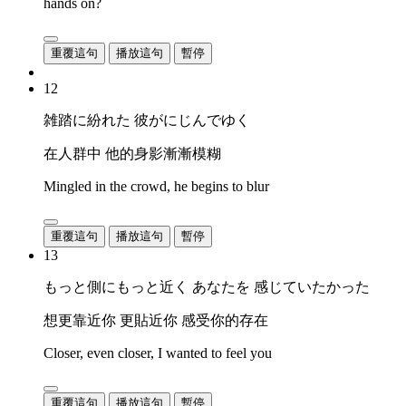
hands on?
重覆這句
播放這句
暫停
12
雑踏に紛れた 彼がにじんでゆく
在人群中 他的身影漸漸模糊
Mingled in the crowd, he begins to blur
重覆這句
播放這句
暫停
13
もっと側にもっと近く あなたを 感じていたかった
想更靠近你 更貼近你 感受你的存在
Closer, even closer, I wanted to feel you
重覆這句
播放這句
暫停