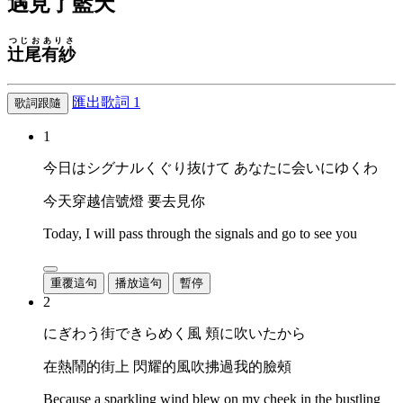
遇見了藍天
つじお
ありさ
辻尾
有紗
匯出歌詞
1
歌詞跟隨
1
今日はシグナルくぐり抜けて あなたに会いにゆくわ
今天穿越信號燈 要去見你
Today, I will pass through the signals and go to see you
重覆這句
播放這句
暫停
2
にぎわう街できらめく風 頬に吹いたから
在熱鬧的街上 閃耀的風吹拂過我的臉頰
Because a sparkling wind blew on my cheek in the bustling