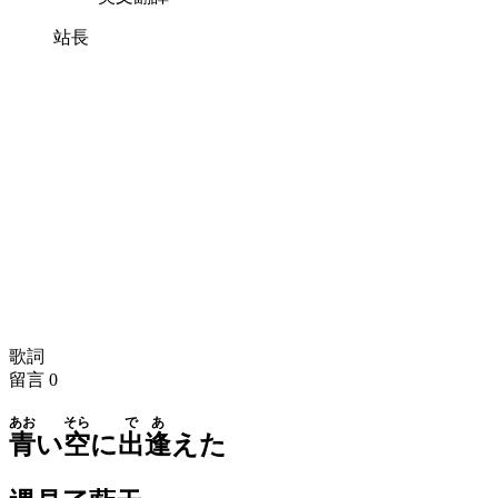
站長
歌詞
留言
0
あお
そら
であ
青
い
空
に
出逢
えた