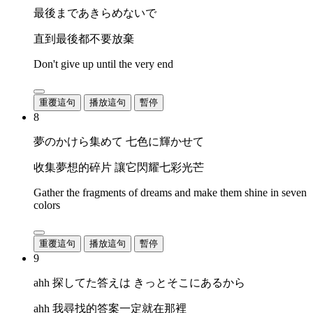
最後まであきらめないで
直到最後都不要放棄
Don't give up until the very end
重覆這句
播放這句
暫停
8
夢のかけら集めて 七色に輝かせて
收集夢想的碎片 讓它閃耀七彩光芒
Gather the fragments of dreams and make them shine in seven
colors
重覆這句
播放這句
暫停
9
ahh 探してた答えは きっとそこにあるから
ahh 我尋找的答案一定就在那裡