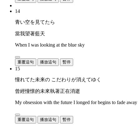
14
青い空を見てたら
當我望著藍天
When I was looking at the blue sky
重覆這句
播放這句
暫停
15
憧れてた未来の こだわりが消えてゆく
曾經憧憬的未來執著正在消逝
My obsession with the future I longed for begins to fade away
重覆這句
播放這句
暫停