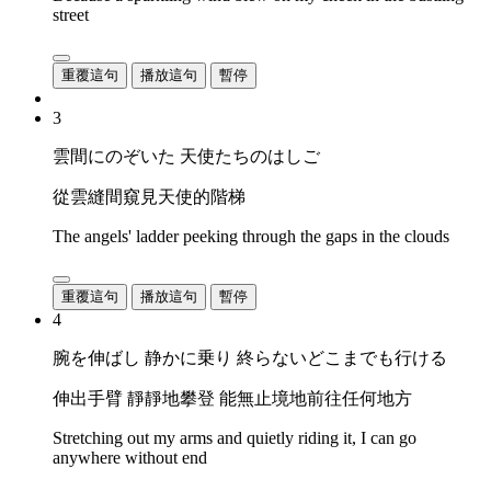
street
重覆這句
播放這句
暫停
3
雲間にのぞいた 天使たちのはしご
從雲縫間窺見天使的階梯
The angels' ladder peeking through the gaps in the clouds
重覆這句
播放這句
暫停
4
腕を伸ばし 静かに乗り 終らないどこまでも行ける
伸出手臂 靜靜地攀登 能無止境地前往任何地方
Stretching out my arms and quietly riding it, I can go
anywhere without end