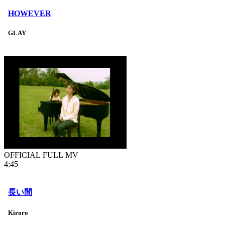
HOWEVER
GLAY
OFFICIAL FULL MV
4:45
長い間
Kiroro