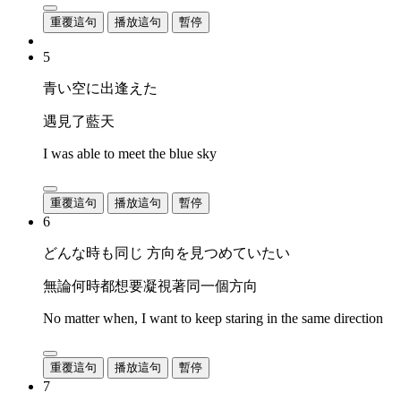
重覆這句
播放這句
暫停
5
青い空に出逢えた
遇見了藍天
I was able to meet the blue sky
重覆這句
播放這句
暫停
6
どんな時も同じ 方向を見つめていたい
無論何時都想要凝視著同一個方向
No matter when, I want to keep staring in the same direction
重覆這句
播放這句
暫停
7