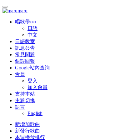
唱歌學○○
日語
中文
日語教室
訊息公告
常見問題
錯誤回報
Google站內查詢
會員
登入
加入會員
支持本站
主題切換
語言
English
新增加歌曲
新發行歌曲
本週播放排行