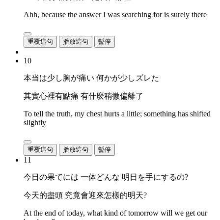
Ahh, because the answer I was searching for is surely there
重覆這句
播放這句
暫停
10
本当は少し胸が痛い 何かが少しズレた
其實心裡有點痛 有什麼稍微偏離了
To tell the truth, my chest hurts a little; something has shifted
slightly
重覆這句
播放這句
暫停
11
今日の果てには 一体どんな 明日を手にするの?
今天的盡頭 究竟會迎來怎樣的明天?
At the end of today, what kind of tomorrow will we get our