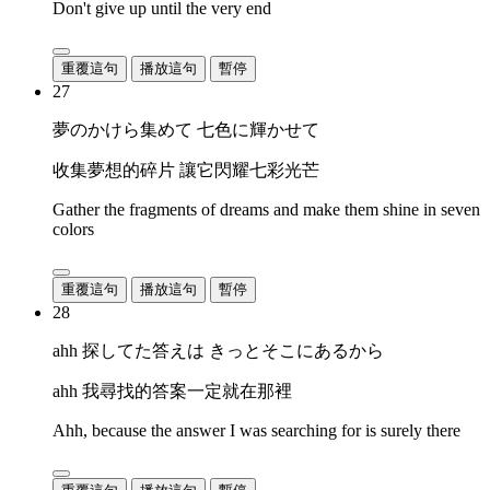
Don't give up until the very end
重覆這句
播放這句
暫停
27
夢のかけら集めて 七色に輝かせて
收集夢想的碎片 讓它閃耀七彩光芒
Gather the fragments of dreams and make them shine in seven
colors
重覆這句
播放這句
暫停
28
ahh 探してた答えは きっとそこにあるから
ahh 我尋找的答案一定就在那裡
Ahh, because the answer I was searching for is surely there