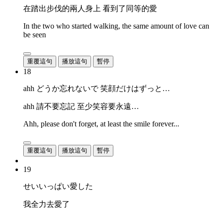
在踏出步伐的兩人身上 看到了同等的愛
In the two who started walking, the same amount of love can
be seen
重覆這句
播放這句
暫停
18
ahh どうか忘れないで 笑顔だけはずっと…
ahh 請不要忘記 至少笑容要永遠…
Ahh, please don't forget, at least the smile forever...
重覆這句
播放這句
暫停
19
せいいっぱい愛した
我全力去愛了