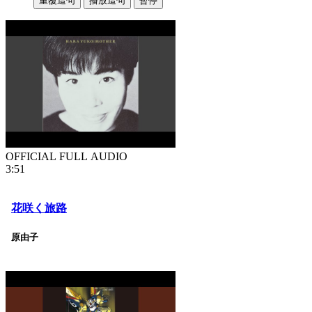
重覆這句
播放這句
暫停
OFFICIAL FULL AUDIO
3:51
花咲く旅路
原由子