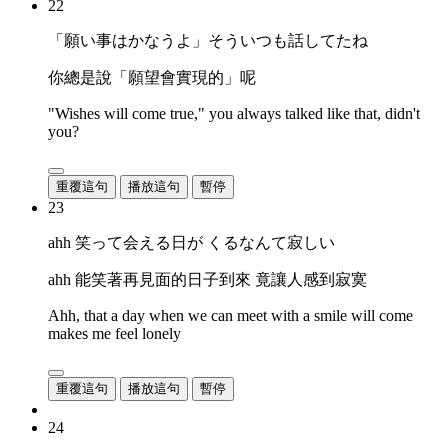
22
「願い事はかなうよ」そういつも話してたね
你總是說「願望會實現的」呢
"Wishes will come true," you always talked like that, didn't
you?
重覆這句
播放這句
暫停
23
ahh 笑って会える日が くるなんて寂しい
ahh 能笑著再見面的日子到來 竟讓人感到寂寞
Ahh, that a day when we can meet with a smile will come
makes me feel lonely
重覆這句
播放這句
暫停
24