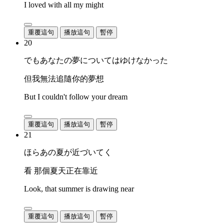
I loved with all my might
重覆這句
播放這句
暫停
20
でもあなたの夢についてはゆけなかった
但我無法追隨你的夢想
But I couldn't follow your dream
重覆這句
播放這句
暫停
21
ほらあの夏が近づいてく
看 那個夏天正在靠近
Look, that summer is drawing near
重覆這句
播放這句
暫停