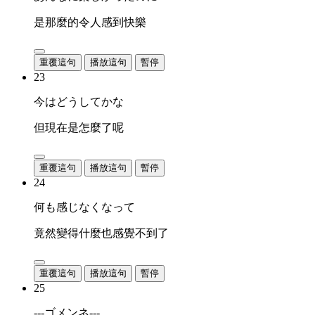
是那麼的令人感到快樂
重覆這句
播放這句
暫停
23
今はどうしてかな
但現在是怎麼了呢
重覆這句
播放這句
暫停
24
何も感じなくなって
竟然變得什麼也感覺不到了
重覆這句
播放這句
暫停
25
---ゴメンネ---