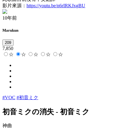
影片來源：
https://youtu.be/n6rIRKJxgBU
10年前
Marukun
209
7,850
☆
☆
☆
☆
☆
#VOC
#初音ミク
初音ミクの消失
-
初音ミク
神曲