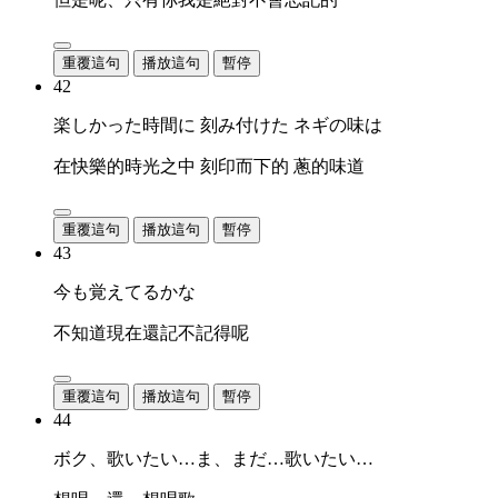
重覆這句
播放這句
暫停
42
楽しかった時間に 刻み付けた ネギの味は
在快樂的時光之中 刻印而下的 蔥的味道
重覆這句
播放這句
暫停
43
今も覚えてるかな
不知道現在還記不記得呢
重覆這句
播放這句
暫停
44
ボク、歌いたい…ま、まだ…歌いたい…