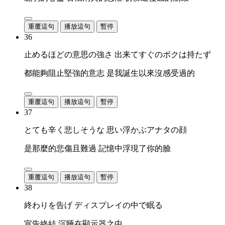
重覆這句
播放這句
暫停
36
止めるほどの意思の強さ 出来てすぐのボクは持たず
都能夠阻止堅強的意志 是我誕生以來沒感受過的
重覆這句
播放這句
暫停
37
とても辛く悲しそうな 思い浮かぶアナタの顔
是那麼的悲傷且難過 記憶中浮現了你的臉
重覆這句
播放這句
暫停
38
終わりを告げ ディスプレイの中で眠る
宣告終結 沉睡在顯示器之中