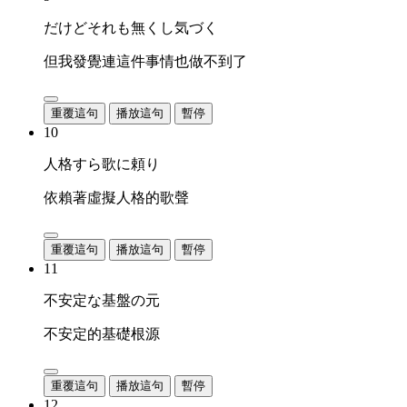
だけどそれも無くし気づく
但我發覺連這件事情也做不到了
重覆這句
播放這句
暫停
10
人格すら歌に頼り
依賴著虛擬人格的歌聲
重覆這句
播放這句
暫停
11
不安定な基盤の元
不安定的基礎根源
重覆這句
播放這句
暫停
12