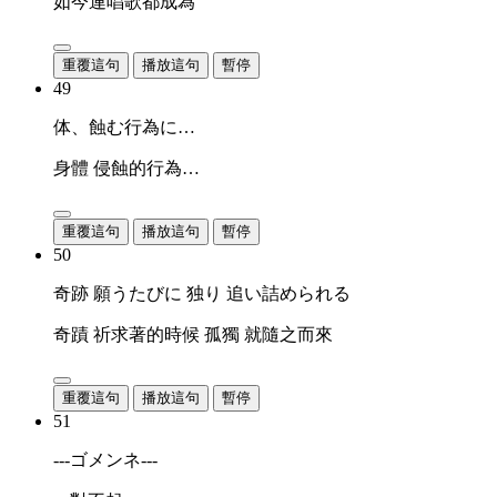
如今連唱歌都成為
重覆這句
播放這句
暫停
49
体、蝕む行為に…
身體 侵蝕的行為…
重覆這句
播放這句
暫停
50
奇跡 願うたびに 独り 追い詰められる
奇蹟 祈求著的時候 孤獨 就隨之而來
重覆這句
播放這句
暫停
51
---ゴメンネ---