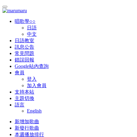
唱歌學○○
日語
中文
日語教室
訊息公告
常見問題
錯誤回報
Google站內查詢
會員
登入
加入會員
支持本站
主題切換
語言
English
新增加歌曲
新發行歌曲
本週播放排行