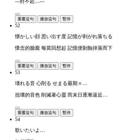
---對不起…---
重覆這句
播放這句
暫停
52
懐かしい顔 思い出す度 記憶が剥がれ落ちる
懷念的臉龐 每當回想起 記憶便剝蝕掉落而下
重覆這句
播放這句
暫停
53
壊れる音 心削る せまる最期ｎ…
扭壞的音色 削滅著心靈 而末日逐漸逼近…
重覆這句
播放這句
暫停
54
歌いたいよ…