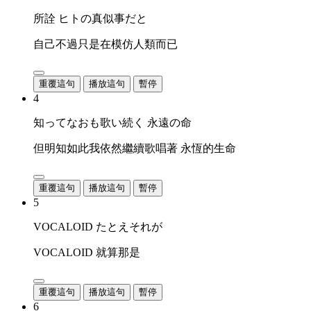
所詮 ヒトの真似事だと
自己不過只是在模仿人類而已
重覆這句
播放這句
暫停
4
知ってなおも歌い続く 永遠の命
但明知如此我依然繼續歌唱著 永恆的生命
重覆這句
播放這句
暫停
5
VOCALOID たとえそれが
VOCALOID 就算那是
重覆這句
播放這句
暫停
6