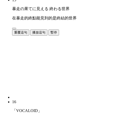
暴走の果てに見える 終わる世界
在暴走的終點能見到的是終結的世界
重覆這句
播放這句
暫停
16
「VOCALOID」