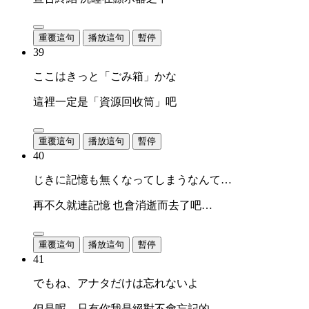
重覆這句
播放這句
暫停
39
ここはきっと「ごみ箱」かな
這裡一定是「資源回收筒」吧
重覆這句
播放這句
暫停
40
じきに記憶も無くなってしまうなんて…
再不久就連記憶 也會消逝而去了吧…
重覆這句
播放這句
暫停
41
でもね、アナタだけは忘れないよ
但是呢、只有你我是絕對不會忘記的