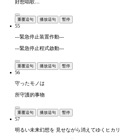
好想唱歌…
重覆這句
播放這句
暫停
55
---緊急停止装置作動---
---緊急停止程式啟動---
重覆這句
播放這句
暫停
56
守ったモノは
所守護的事物
重覆這句
播放這句
暫停
57
明るい未来幻想を 見せながら消えてゆくヒカリ