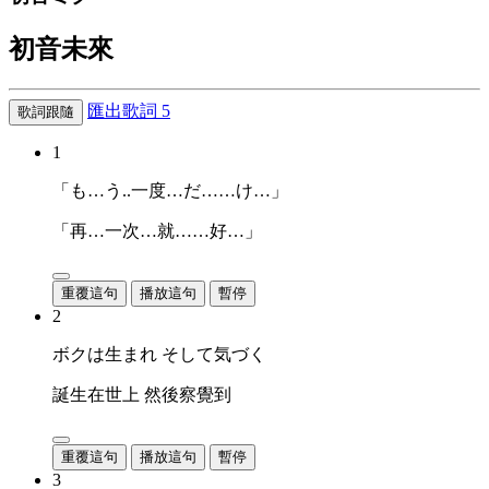
初音未來
匯出歌詞
5
歌詞跟隨
1
「も…う..一度…だ……け…」
「再…一次…就……好…」
重覆這句
播放這句
暫停
2
ボクは生まれ そして気づく
誕生在世上 然後察覺到
重覆這句
播放這句
暫停
3