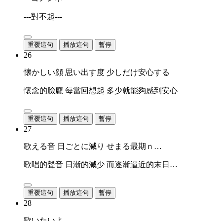
---對不起---
重覆這句
播放這句
暫停
26
懐かしい顔 思い出す度 少しだけ安心する
懷念的臉龐 每當回想起 多少就能夠感到安心
重覆這句
播放這句
暫停
27
歌える音 日ごとに減り せまる最期ｎ…
歌唱的聲音 日漸的減少 而逐漸逼近的末日…
重覆這句
播放這句
暫停
28
歌いたいよ…