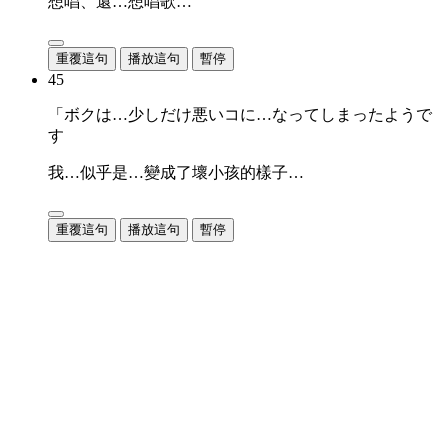
想唱、還…想唱歌…
重覆這句
播放這句
暫停
45
「ボクは…少しだけ悪いコに…なってしまったようで
す
我…似乎是…變成了壞小孩的樣子…
重覆這句
播放這句
暫停