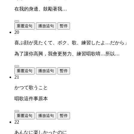
在我的身邊、鼓勵著我…
重覆這句
播放這句
暫停
20
喜ぶ顔が見たくて、ボク、歌、練習したよ…だから」
為了讓你高興，我會更努力、練習唱歌唷…所以…
重覆這句
播放這句
暫停
21
かつて歌うこと
唱歌這件事原本
重覆這句
播放這句
暫停
22
あんなに楽しかったのに