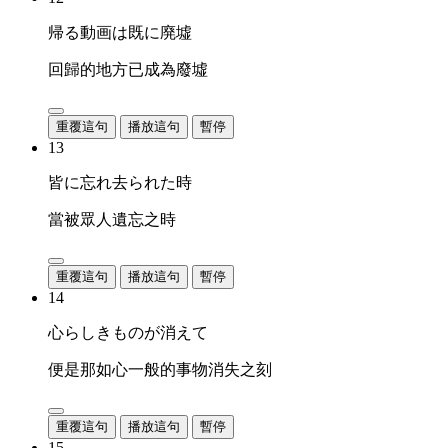
帰る動画は既に廃墟
回歸的地方已成為廢墟
重覆這句
播放這句
暫停
13
皆に忘れ去られた時
當被眾人遺忘之時
重覆這句
播放這句
暫停
14
心らしきものが消えて
便是那如心一般的事物消失之刻
重覆這句
播放這句
暫停
15