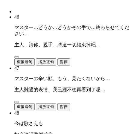
46
マスター…どうか…どうかその手で…終わらせてくだ
さい…
主人…請你、親手…將這一切結束掉吧…
重覆這句
播放這句
暫停
47
マスターの辛い顔、もう、見たくないから…
主人難過的表情、我已經不想再看到了呢…
重覆這句
播放這句
暫停
48
今は歌さえも