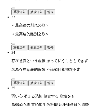
重覆這句
播放這句
暫停
33
＜最高速の別れの歌＞
＜最高速的離別之歌＞
重覆這句
播放這句
暫停
34
存在意義という虚像 振って払うこともできず
名為存在意義的假象 不論如何都揮趕不走
重覆這句
播放這句
暫停
35
弱い心 消える恐怖 侵食する 崩壊をも
脆弱的心靈 害怕消失的恐懼 彷彿連侵蝕的崩毀