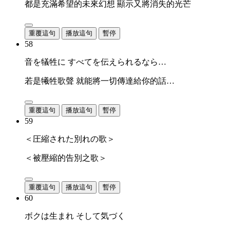
都是充滿希望的未來幻想 顯示又將消失的光芒
重覆這句
播放這句
暫停
58
音を犠牲に すべてを伝えられるなら…
若是犧牲歌聲 就能將一切傳達給你的話…
重覆這句
播放這句
暫停
59
＜圧縮された別れの歌＞
＜被壓縮的告別之歌＞
重覆這句
播放這句
暫停
60
ボクは生まれ そして気づく