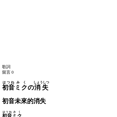
歌詞
留言
0
はつね
みく
しょうしつ
初音
ミク
の
消失
初音未來的消失
はつね
みく
初音
ミク