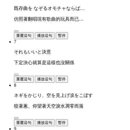
既存曲を なぞるオモチャならば…
仿照著翻唱現有歌曲的玩具而已…
重覆這句
播放這句
暫停
7
それもいいと決意
下定決心就算是這樣也沒關係
重覆這句
播放這句
暫停
8
ネギをかじり、空を見上げ涙をこぼす
咬著蔥、仰望著天空淚水凋零而落
重覆這句
播放這句
暫停
9