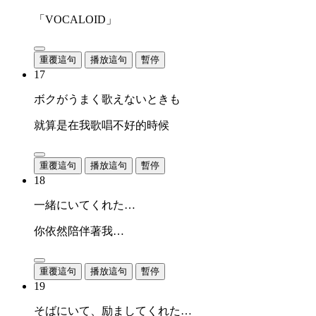
「VOCALOID」
重覆這句
播放這句
暫停
17
ボクがうまく歌えないときも
就算是在我歌唱不好的時候
重覆這句
播放這句
暫停
18
一緒にいてくれた…
你依然陪伴著我…
重覆這句
播放這句
暫停
19
そばにいて、励ましてくれた…