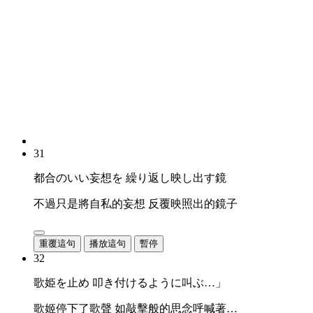
31
都合のいい妄想を 繰り返し映し出す鏡
不過只是將自私的妄想 反覆映照出的鏡子
重覆這句
播放這句
暫停
32
歌姫を止め 叩き付けるように叫ぶ…」
歌姬停下了歌聲 如敲擊般的思念呼喊著…