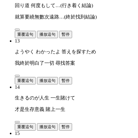
回り道 何度もして…(行き着く結論)
就算要繞無數次遠路…(終於找到結論)
重覆這句
播放這句
暫停
13
ようやく わかったよ 答えを探すため
我終於明白了一切 尋找答案
重覆這句
播放這句
暫停
14
生きるのが人生 一生賭けて
才是生存意義 賭上一生
重覆這句
播放這句
暫停
15