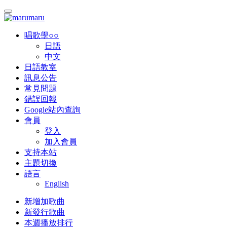
唱歌學○○
日語
中文
日語教室
訊息公告
常見問題
錯誤回報
Google站內查詢
會員
登入
加入會員
支持本站
主題切換
語言
English
新增加歌曲
新發行歌曲
本週播放排行