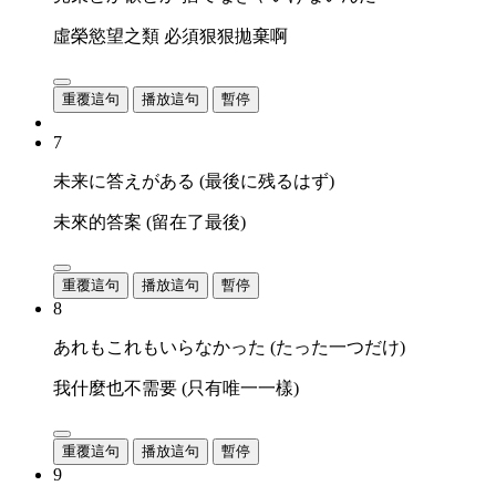
虛榮慾望之類 必須狠狠拋棄啊
重覆這句
播放這句
暫停
7
未来に答えがある (最後に残るはず)
未來的答案 (留在了最後)
重覆這句
播放這句
暫停
8
あれもこれもいらなかった (たった一つだけ)
我什麼也不需要 (只有唯一一樣)
重覆這句
播放這句
暫停
9