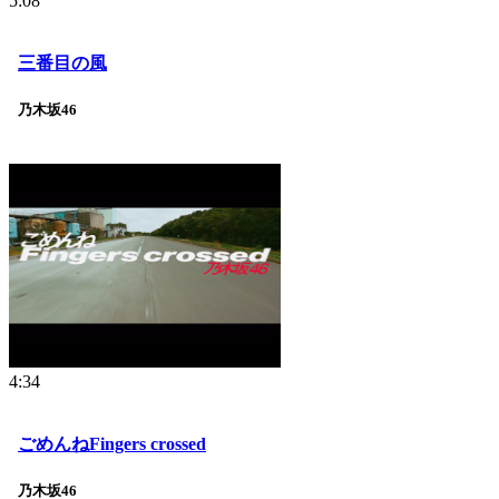
5:08
三番目の風
乃木坂46
4:34
ごめんねFingers crossed
乃木坂46