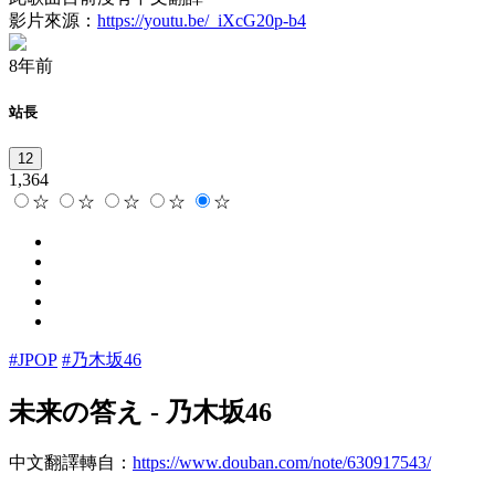
影片來源：
https://youtu.be/_iXcG20p-b4
8年前
站長
12
1,364
☆
☆
☆
☆
☆
#JPOP
#乃木坂46
未来の答え
-
乃木坂46
中文翻譯轉自：
https://www.douban.com/note/630917543/