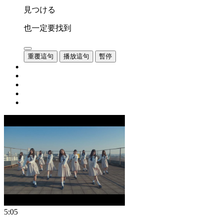
見つける
也一定要找到
重覆這句
播放這句
暫停
5:05