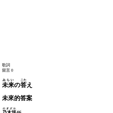
歌詞
留言
0
みらい
こた
未来
の
答
え
未來的答案
のぎざか
乃木坂
46