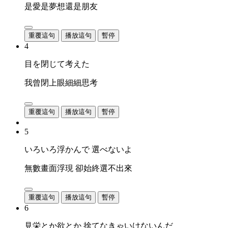
是愛是夢想還是朋友
重覆這句
播放這句
暫停
4
目を閉じて考えた
我曾閉上眼細細思考
重覆這句
播放這句
暫停
5
いろいろ浮かんで 選べないよ
無數畫面浮現 卻始終選不出來
重覆這句
播放這句
暫停
6
見栄とか欲とか 捨てなきゃいけないんだ