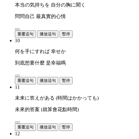
本当の気持ちを 自分の胸に聞く
問問自己 最真實的心情
重覆這句
播放這句
暫停
10
何を手にすれば 幸せか
到底想要什麼 是幸福嗎
重覆這句
播放這句
暫停
11
未来に答えがある (時間はかかっても)
未來的答案 (就算會花點時間)
重覆這句
播放這句
暫停
12