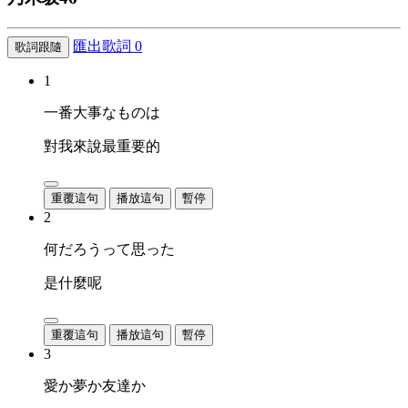
匯出歌詞
0
歌詞跟隨
1
一番大事なものは
對我來說最重要的
重覆這句
播放這句
暫停
2
何だろうって思った
是什麼呢
重覆這句
播放這句
暫停
3
愛か夢か友達か