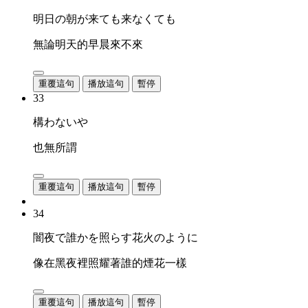
明日の朝が来ても来なくても
無論明天的早晨來不來
重覆這句
播放這句
暫停
33
構わないや
也無所謂
重覆這句
播放這句
暫停
34
闇夜で誰かを照らす花火のように
像在黑夜裡照耀著誰的煙花一樣
重覆這句
播放這句
暫停