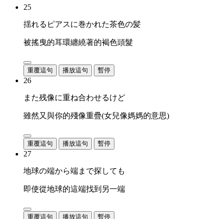
25
揺れるピアスに巻かれた茶色の髪
被搖曳的耳環纏繞著的褐色頭髮
重覆這句
播放這句
暫停
26
また残像に重ね合わせるけど
雖然又與你的殘像重疊(女兒像媽媽的意思)
重覆這句
播放這句
暫停
27
地球の端から端まで探しても
即使從地球的這端找到另一端
重覆這句
播放這句
暫停