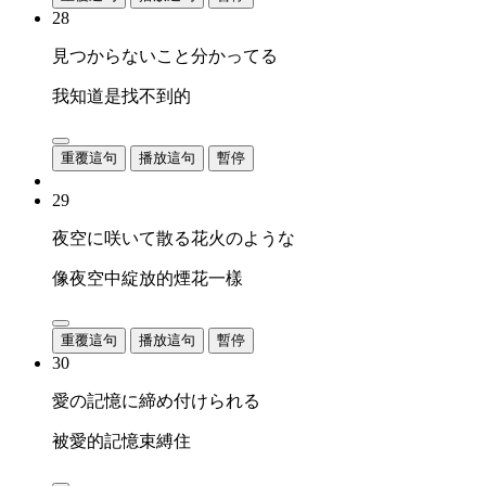
28
見つからないこと分かってる
我知道是找不到的
重覆這句
播放這句
暫停
29
夜空に咲いて散る花火のような
像夜空中綻放的煙花一樣
重覆這句
播放這句
暫停
30
愛の記憶に締め付けられる
被愛的記憶束縛住