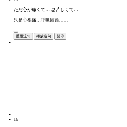
ただ心が痛くて… 息苦しくて…
只是心很痛…呼吸困難……
重覆這句
播放這句
暫停
16