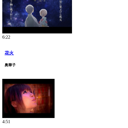
6:22
花火
奥華子
4:51