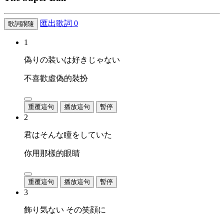
匯出歌詞
0
歌詞跟隨
1
偽りの装いは好きじゃない
不喜歡虛偽的裝扮
重覆這句
播放這句
暫停
2
君はそんな瞳をしていた
你用那樣的眼睛
重覆這句
播放這句
暫停
3
飾り気ない その笑顔に