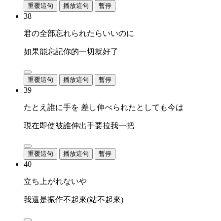
重覆這句
播放這句
暫停
38
君の全部忘れられたらいいのに
如果能忘記你的一切就好了
重覆這句
播放這句
暫停
39
たとえ誰に手を 差し伸べられたとしても今は
現在即使被誰伸出手要拉我一把
重覆這句
播放這句
暫停
40
立ち上がれないや
我還是振作不起來(站不起來)