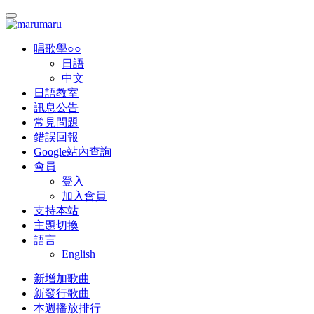
唱歌學○○
日語
中文
日語教室
訊息公告
常見問題
錯誤回報
Google站內查詢
會員
登入
加入會員
支持本站
主題切換
語言
English
新增加歌曲
新發行歌曲
本週播放排行