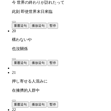
今 世界の終わりが訪れたって
此刻 即使世界末日來臨
重覆這句
播放這句
暫停
20
構わないや
也沒關係
重覆這句
播放這句
暫停
21
押し寄せる人混みに
在擁擠的人群中
重覆這句
播放這句
暫停
22