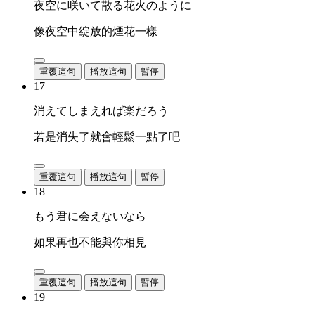
夜空に咲いて散る花火のように
像夜空中綻放的煙花一樣
重覆這句
播放這句
暫停
17
消えてしまえれば楽だろう
若是消失了就會輕鬆一點了吧
重覆這句
播放這句
暫停
18
もう君に会えないなら
如果再也不能與你相見
重覆這句
播放這句
暫停
19