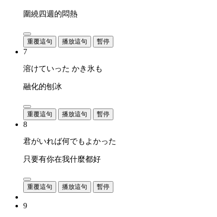
圍繞四週的悶熱
重覆這句
播放這句
暫停
7
溶けていった かき氷も
融化的刨冰
重覆這句
播放這句
暫停
8
君がいれば何でもよかった
只要有你在我什麼都好
重覆這句
播放這句
暫停
9