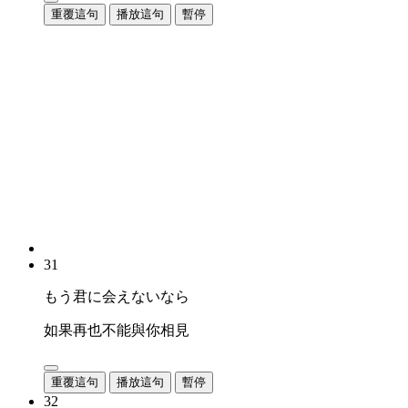
重覆這句
播放這句
暫停
31
もう君に会えないなら
如果再也不能與你相見
重覆這句
播放這句
暫停
32