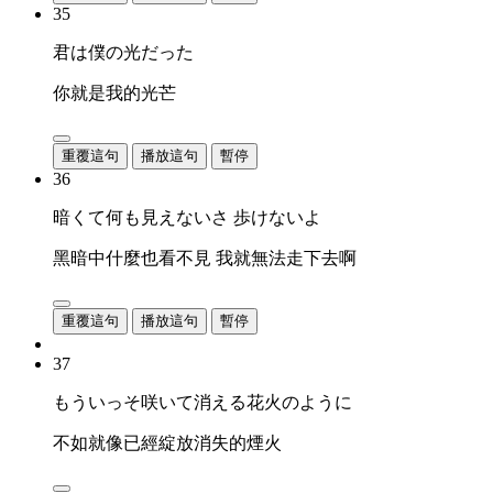
35
君は僕の光だった
你就是我的光芒
重覆這句
播放這句
暫停
36
暗くて何も見えないさ 歩けないよ
黑暗中什麼也看不見 我就無法走下去啊
重覆這句
播放這句
暫停
37
もういっそ咲いて消える花火のように
不如就像已經綻放消失的煙火