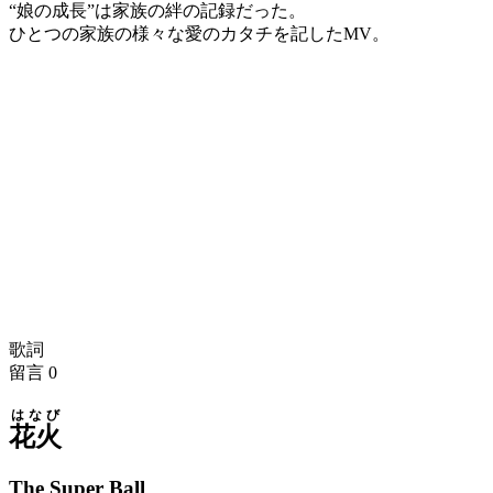
“娘の成長”は家族の絆の記録だった。
ひとつの家族の様々な愛のカタチを記したMV。
歌詞
留言
0
はなび
花火
The Super Ball