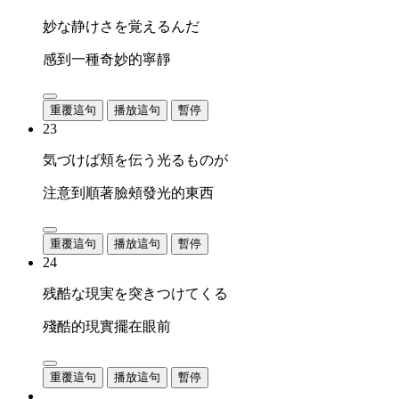
妙な静けさを覚えるんだ
感到一種奇妙的寧靜
重覆這句
播放這句
暫停
23
気づけば頬を伝う光るものが
注意到順著臉頰發光的東西
重覆這句
播放這句
暫停
24
残酷な現実を突きつけてくる
殘酷的現實擺在眼前
重覆這句
播放這句
暫停