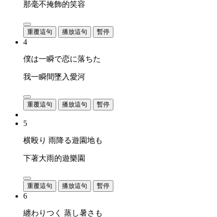
那毫不掩飾的笑容
重覆這句
播放這句
暫停
4
僕は一瞬で恋に落ちた
我一瞬間墜入愛河
重覆這句
播放這句
暫停
5
横殴り 雨降る遊園地も
下著大雨的遊樂園
重覆這句
播放這句
暫停
6
纏わりつく 蒸し暑さも