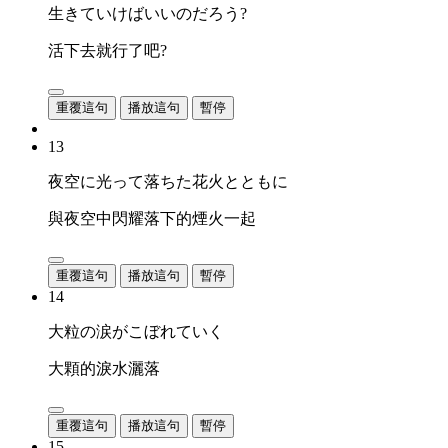
生きていけばいいのだろう?
活下去就行了吧?
重覆這句
播放這句
暫停
13
夜空に光って落ちた花火とともに
與夜空中閃耀落下的煙火一起
重覆這句
播放這句
暫停
14
大粒の涙がこぼれていく
大顆的淚水灑落
重覆這句
播放這句
暫停
15