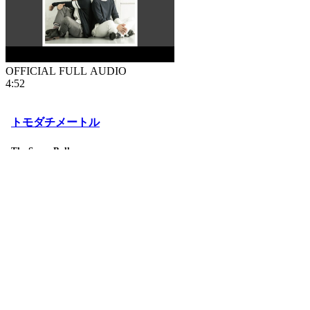
OFFICIAL FULL AUDIO
4:52
トモダチメートル
The Super Ball
相關歌曲
鍵盤
對應功能
空白鍵、
數字0
播放/暫停
向下鍵、
數字1
播放第一句
向上鍵
播放當前這句
向左鍵
播放上一句
向右鍵
播放下一句