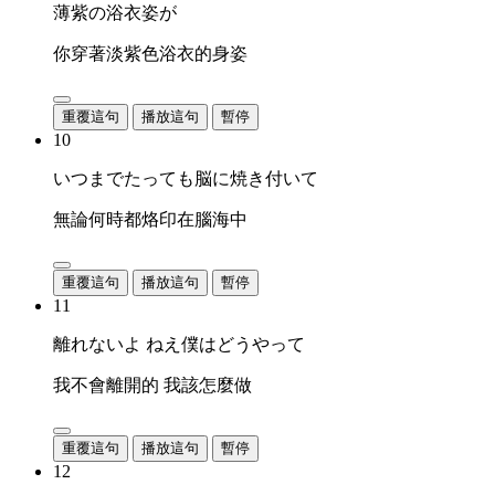
薄紫の浴衣姿が
你穿著淡紫色浴衣的身姿
重覆這句
播放這句
暫停
10
いつまでたっても脳に焼き付いて
無論何時都烙印在腦海中
重覆這句
播放這句
暫停
11
離れないよ ねえ僕はどうやって
我不會離開的 我該怎麼做
重覆這句
播放這句
暫停
12