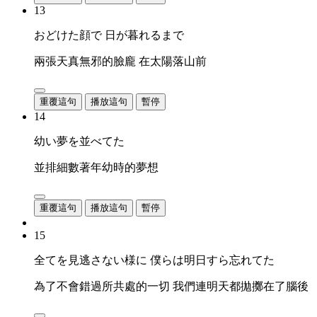
13
おどけた顔で 日が暮れるまで
兩張天真無邪的臉龐 在太陽落山前
重覆這句
播放這句
暫停
14
幼い夢を並べてた
並排細數著年幼時的夢想
重覆這句
播放這句
暫停
15
全てを見逃さない様に 僕らは明日すら忘れてた
為了不會錯過所共處的一切 我們連明天都拋擲在了腦後