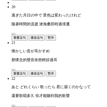
20
過ぎた月日の中で 景色は変わったけれど
隨著時間的流逝 滄海桑田時過境遷
重覆這句
播放這句
暫停
21
懐かしい音が耳かすめ
那懷念的聲音依然輕掠過耳
重覆這句
播放這句
暫停
22
あと どれくらい 歌ったら 君に届くのかなって
還要歌唱多久 你才能聽到我的歌聲