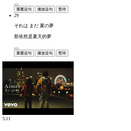
重覆這句
播放這句
暫停
29
それは まだ 夏の夢
那依然是夏天的夢
重覆這句
播放這句
暫停
5:11