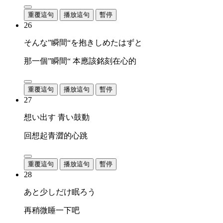
重覆這句
播放這句
暫停
26
そんな”瞬間“を抱きしめたはずと
那一個”瞬間“ 本應該銘刻在心的
重覆這句
播放這句
暫停
27
想い出す 青い鼓動
回想起青澀的心跳
重覆這句
播放這句
暫停
28
あと少しだけ眠ろう
再稍微睡一下吧