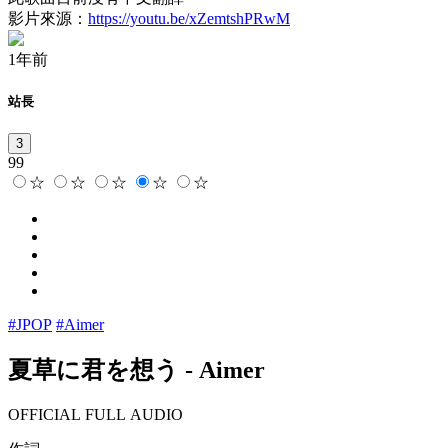
影片來源：
https://youtu.be/xZemtshPRwM
1年前
站長
3
99
☆
☆
☆
☆
☆
#JPOP
#Aimer
夏草に君を想う
-
Aimer
OFFICIAL FULL AUDIO