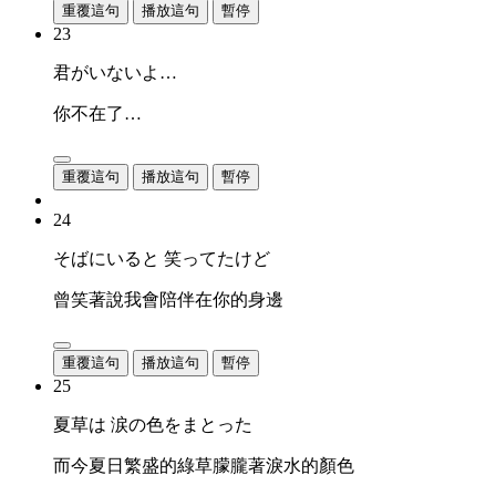
重覆這句
播放這句
暫停
23
君がいないよ…
你不在了…
重覆這句
播放這句
暫停
24
そばにいると 笑ってたけど
曾笑著說我會陪伴在你的身邊
重覆這句
播放這句
暫停
25
夏草は 涙の色をまとった
而今夏日繁盛的綠草朦朧著淚水的顏色