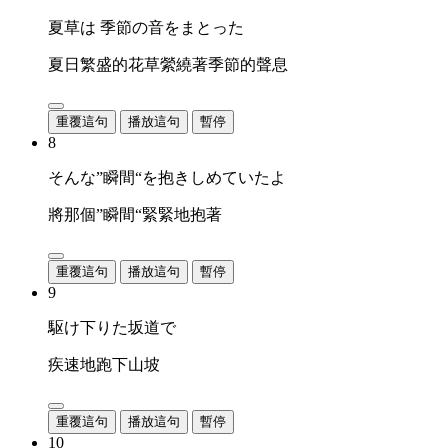
夏草は 季節の音をまとった
夏日繁盛的花草縈繞著季節的聲息
重覆這句
播放這句
暫停
8
そんな”瞬間“を抱きしめていたよ
將那個”瞬間“緊緊地抱著
重覆這句
播放這句
暫停
9
駆け下りた坂道で
疾速地跑下山坡
重覆這句
播放這句
暫停
10