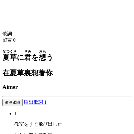
歌詞
留言
0
なつくさ
きみ
おも
夏草
に
君
を
想
う
在夏草裏想著你
Aimer
匯出歌詞
1
歌詞跟隨
1
教室をすぐ飛び出した