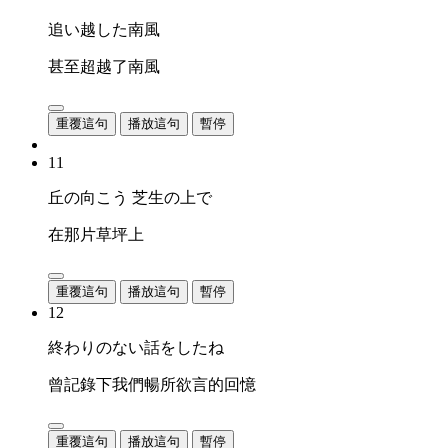
追い越した南風
甚至超越了南風
重覆這句
播放這句
暫停
11
丘の向こう 芝生の上で
在那片草坪上
重覆這句
播放這句
暫停
12
終わりのない話をしたね
曾記錄下我們暢所欲言的回憶
重覆這句
播放這句
暫停