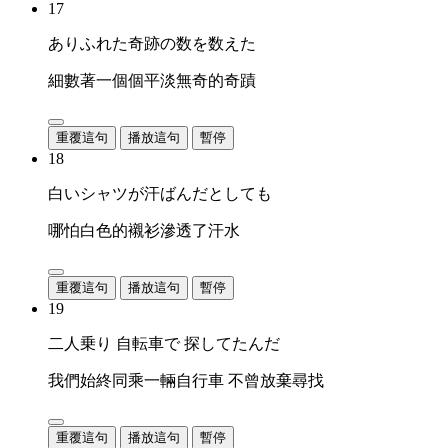
17
ありふれた奇跡の数を数えた
細數著一個個平淡無奇的奇蹟
重覆這句
播放這句
暫停
18
白いシャツが汗ばんだとしても
哪怕白色的襯衫滲透了汗水
重覆這句
播放這句
暫停
19
二人乗り 自転車で 探してたんだ
我們始終同乘一輛自行車 不曾放棄尋找
重覆這句
播放這句
暫停