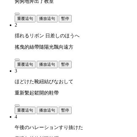
匆匆地奔出了教室
重覆這句
播放這句
暫停
2
揺れるリボン 日差しのほうへ
搖曳的絲帶隨陽光飄向遠方
重覆這句
播放這句
暫停
3
ほどけた靴紐結びなおして
重新繫起鬆開的鞋帶
重覆這句
播放這句
暫停
4
午後のハレーションすり抜けた