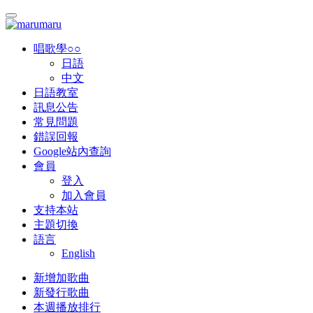
唱歌學○○
日語
中文
日語教室
訊息公告
常見問題
錯誤回報
Google站內查詢
會員
登入
加入會員
支持本站
主題切換
語言
English
新增加歌曲
新發行歌曲
本週播放排行