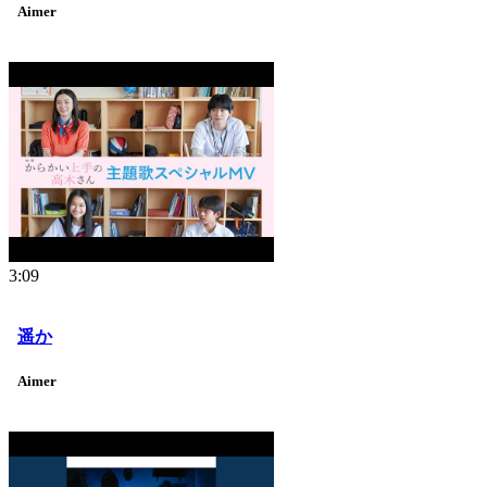
Aimer
3:09
遥か
Aimer