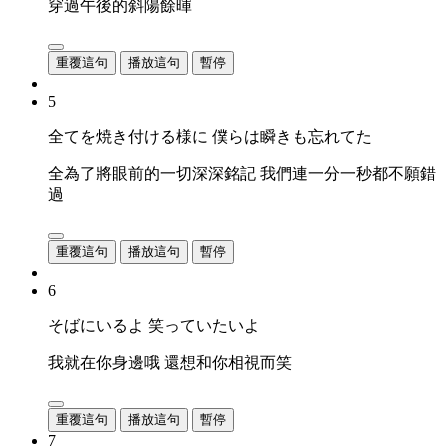
穿過午後的斜陽餘暉
重覆這句
播放這句
暫停
5
全てを焼き付ける様に 僕らは瞬きも忘れてた
全為了將眼前的一切深深銘記 我們連一分一秒都不願錯
過
重覆這句
播放這句
暫停
6
そばにいるよ 笑っていたいよ
我就在你身邊哦 還想和你相視而笑
重覆這句
播放這句
暫停
7