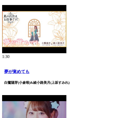
1:30
夢が覚めても
白鷺陽芽(小倉唯)&綾小路美月(上坂すみれ)