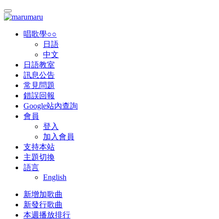
唱歌學○○
日語
中文
日語教室
訊息公告
常見問題
錯誤回報
Google站內查詢
會員
登入
加入會員
支持本站
主題切換
語言
English
新增加歌曲
新發行歌曲
本週播放排行