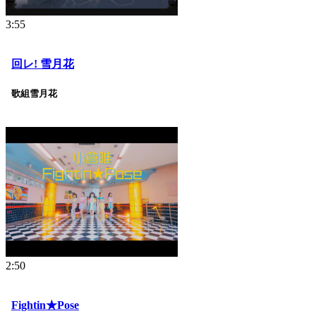
3:55
回レ! 雪月花
歌組雪月花
2:50
Fightin★Pose