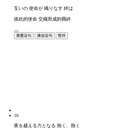
互いの 使命が 織りなす 絆は
彼此的使命 交織而成的羈絆
重覆這句
播放這句
暫停
16
夜を越える力となる 熱く、熱く