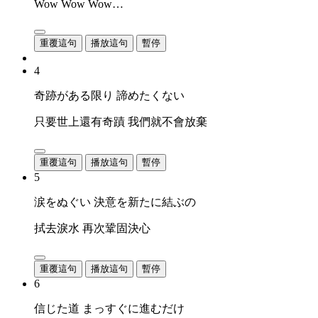
Wow Wow Wow…
重覆這句
播放這句
暫停
4
奇跡がある限り 諦めたくない
只要世上還有奇蹟 我們就不會放棄
重覆這句
播放這句
暫停
5
涙をぬぐい 決意を新たに結ぶの
拭去淚水 再次鞏固決心
重覆這句
播放這句
暫停
6
信じた道 まっすぐに進むだけ