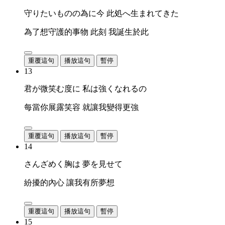
守りたいものの為に今 此処へ生まれてきた
為了想守護的事物 此刻 我誕生於此
重覆這句
播放這句
暫停
13
君が微笑む度に 私は強くなれるの
每當你展露笑容 就讓我變得更強
重覆這句
播放這句
暫停
14
さんざめく胸は 夢を見せて
紛擾的內心 讓我有所夢想
重覆這句
播放這句
暫停
15