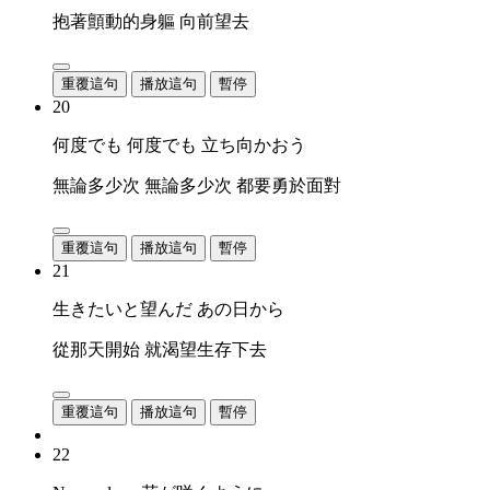
抱著顫動的身軀 向前望去
重覆這句
播放這句
暫停
20
何度でも 何度でも 立ち向かおう
無論多少次 無論多少次 都要勇於面對
重覆這句
播放這句
暫停
21
生きたいと望んだ あの日から
從那天開始 就渴望生存下去
重覆這句
播放這句
暫停
22