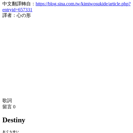
中文翻譯轉自：
https://blog.sina.com.tw/kimiwosukide/article.php?
entryid=657331
譯者：心の形
歌詞
留言
0
Destiny
おぐらゆい