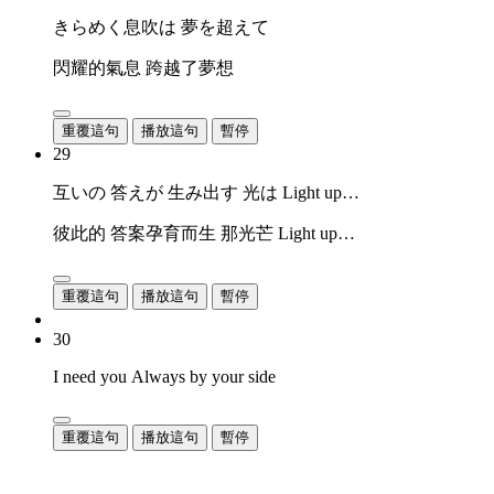
きらめく息吹は 夢を超えて
閃耀的氣息 跨越了夢想
重覆這句
播放這句
暫停
29
互いの 答えが 生み出す 光は Light up…
彼此的 答案孕育而生 那光芒 Light up…
重覆這句
播放這句
暫停
30
I need you Always by your side
重覆這句
播放這句
暫停