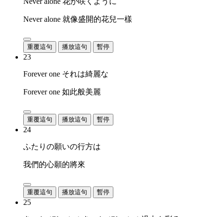
Never alone 花が咲くように
Never alone 就像盛開的花兒一樣
重覆這句
播放這句
暫停
23
Forever one それは綺麗な
Forever one 如此般美麗
重覆這句
播放這句
暫停
24
ふたりの願いの行方は
我們的心願的將來
重覆這句
播放這句
暫停
25