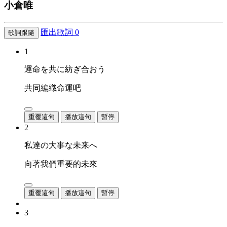
小倉唯
匯出歌詞
0
歌詞跟隨
1
運命を共に紡ぎ合おう
共同編織命運吧
重覆這句
播放這句
暫停
2
私達の大事な未来へ
向著我們重要的未來
重覆這句
播放這句
暫停
3