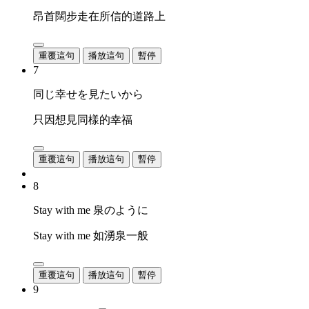
昂首闊步走在所信的道路上
重覆這句
播放這句
暫停
7
同じ幸せを見たいから
只因想見同樣的幸福
重覆這句
播放這句
暫停
8
Stay with me 泉のように
Stay with me 如湧泉一般
重覆這句
播放這句
暫停
9