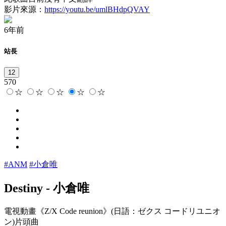
影片來源：
https://youtu.be/umlBHdpQVAY
6年前
站長
12
570
☆
☆
☆
☆
☆
#ANM
#小倉唯
Destiny
-
小倉唯
電視動畫《Z/X Code reunion》(日語：ゼクス コードリユニオ
ン)片頭曲