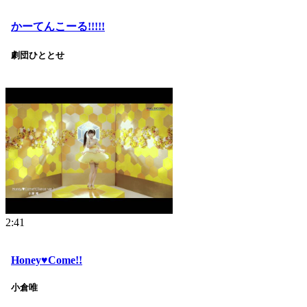
かーてんこーる!!!!!
劇団ひととせ
2:41
Honey♥Come!!
小倉唯