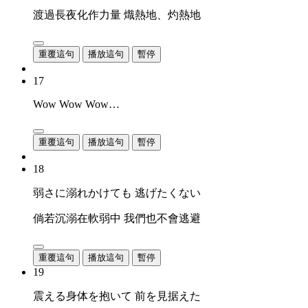
渡過長夜化作力量 熾熱地、灼熱地
重覆這句
播放這句
暫停
17
Wow Wow Wow…
重覆這句
播放這句
暫停
18
弱さに溺れかけても 逃げたくない
倘若沉溺在軟弱中 我們也不會逃避
重覆這句
播放這句
暫停
19
震える身体を抱いて 前を見据えた