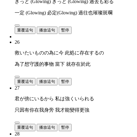
きっと (Glowing) きっと (Glowing) 過去も彩る
一定 (Glowing) 必定(Glowing) 過往也璀璨斑斕
重覆這句
播放這句
暫停
26
救いたいものの為に今 此処に存在するの
為了想守護的事物 當下 就存在於此
重覆這句
播放這句
暫停
27
君が傍にいるから 私は強くいられる
只因有你在我身旁 我才能變得更強
重覆這句
播放這句
暫停
28