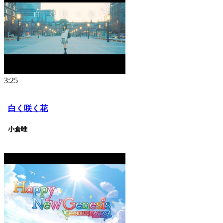
3:25
白く咲く花
小倉唯