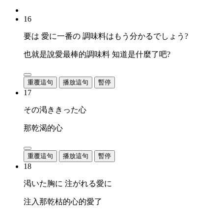
16
要は 愛に一番の 調味料はもう分かるでしょう?
也就是說愛最棒的調味料 知道是什麼了吧?
重覆這句
播放這句
暫停
17
その渇ききった心
那乾渴的心
重覆這句
播放這句
暫停
18
渇いた胸に 注がれる愛に
注入那乾枯的心的愛了