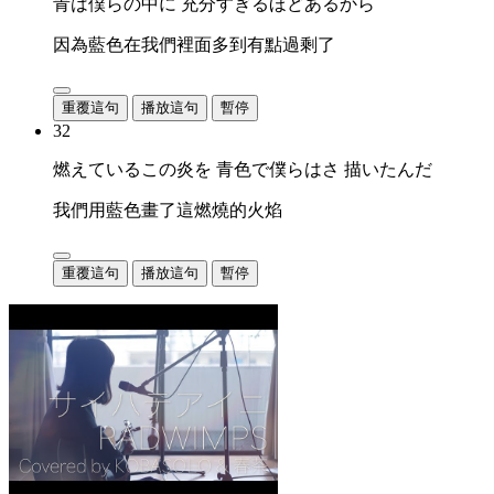
青は僕らの中に 充分すぎるほどあるから
因為藍色在我們裡面多到有點過剩了
重覆這句
播放這句
暫停
32
燃えているこの炎を 青色で僕らはさ 描いたんだ
我們用藍色畫了這燃燒的火焰
重覆這句
播放這句
暫停