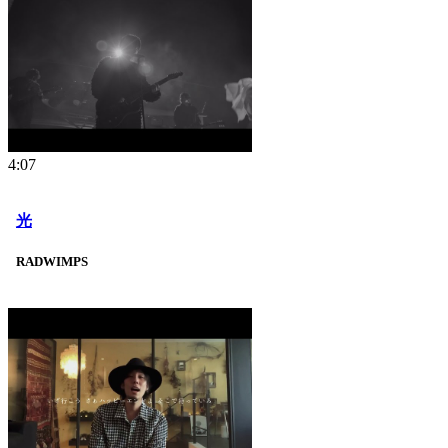
4:07
光
RADWIMPS