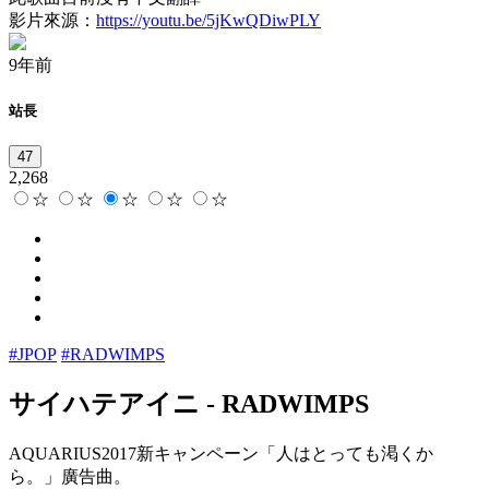
影片來源：
https://youtu.be/5jKwQDiwPLY
9年前
站長
47
2,268
☆
☆
☆
☆
☆
#JPOP
#RADWIMPS
サイハテアイニ
-
RADWIMPS
AQUARIUS2017新キャンペーン「人はとっても渇くか
ら。」廣告曲。