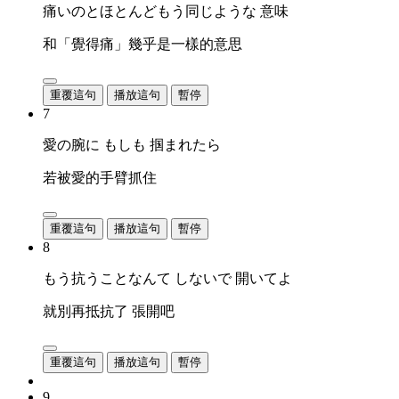
痛いのとほとんどもう同じような 意味
和「覺得痛」幾乎是一樣的意思
重覆這句
播放這句
暫停
7
愛の腕に もしも 掴まれたら
若被愛的手臂抓住
重覆這句
播放這句
暫停
8
もう抗うことなんて しないで 開いてよ
就別再抵抗了 張開吧
重覆這句
播放這句
暫停
9