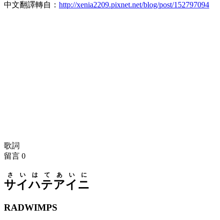
中文翻譯轉自：
http://xenia2209.pixnet.net/blog/post/152797094
歌詞
留言
0
さい
はて
あいに
サイ
ハテ
アイニ
RADWIMPS