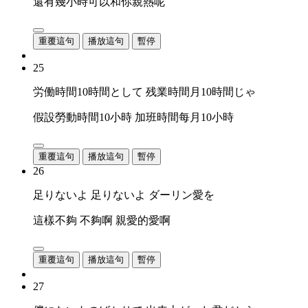
還有幾小時可以和你親熱呢
重覆這句
播放這句
暫停
25
労働時間10時間として 残業時間月10時間じゃ
假設勞動時間10小時 加班時間每月10小時
重覆這句
播放這句
暫停
26
足りないよ 足りないよ ダーリン愛を
這樣不夠 不夠啊 親愛的愛啊
重覆這句
播放這句
暫停
27