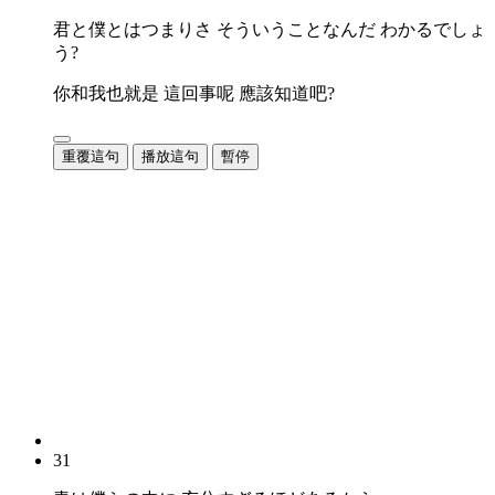
君と僕とはつまりさ そういうことなんだ わかるでしょ
う?
你和我也就是 這回事呢 應該知道吧?
重覆這句
播放這句
暫停
31