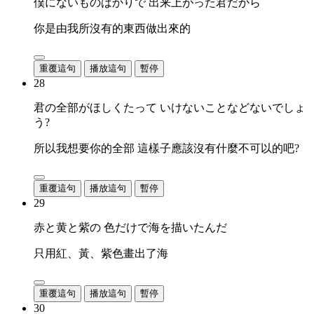
僕にないものばかりで 出来上がった君だから
你是由我所沒有的東西做出來的
重覆這句
播放這句
暫停
28
君の全部がほしくたって いけないことなどないでしょ
う?
所以我想要你的全部 這樣子應該沒有什麼不可以的吧?
重覆這句
播放這句
暫停
29
赤と黄と紫の 色だけで海を描いたんだ
只用紅、黃、紫色畫出了海
重覆這句
播放這句
暫停
30