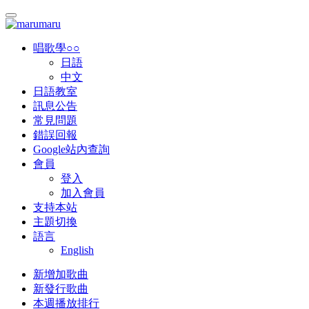
唱歌學○○
日語
中文
日語教室
訊息公告
常見問題
錯誤回報
Google站內查詢
會員
登入
加入會員
支持本站
主題切換
語言
English
新增加歌曲
新發行歌曲
本週播放排行