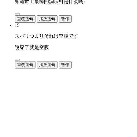
知道世上最棒的調味料是什麼嗎?
重覆這句
播放這句
暫停
15
ズバリつまりそれは空腹です
說穿了就是空腹
重覆這句
播放這句
暫停