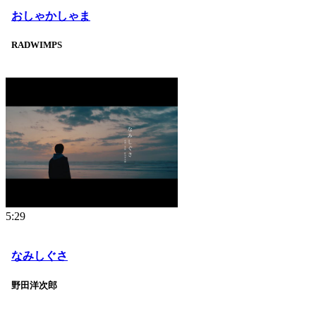
おしゃかしゃま
RADWIMPS
5:29
なみしぐさ
野田洋次郎