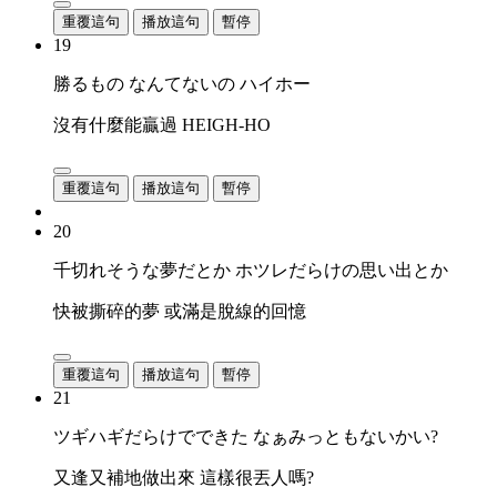
重覆這句
播放這句
暫停
19
勝るもの なんてないの ハイホー
沒有什麼能贏過 HEIGH-HO
重覆這句
播放這句
暫停
20
千切れそうな夢だとか ホツレだらけの思い出とか
快被撕碎的夢 或滿是脫線的回憶
重覆這句
播放這句
暫停
21
ツギハギだらけでできた なぁみっともないかい?
又逢又補地做出來 這樣很丟人嗎?