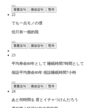
重覆這句
播放這句
暫停
22
でも一点モノの僕
但只有一個的我
重覆這句
播放這句
暫停
23
平均寿命80年として 睡眠時間7時間として
假設平均壽命80年 假設睡眠時間7小時
重覆這句
播放這句
暫停
24
あと何時間を 君とイチャつけんだろう