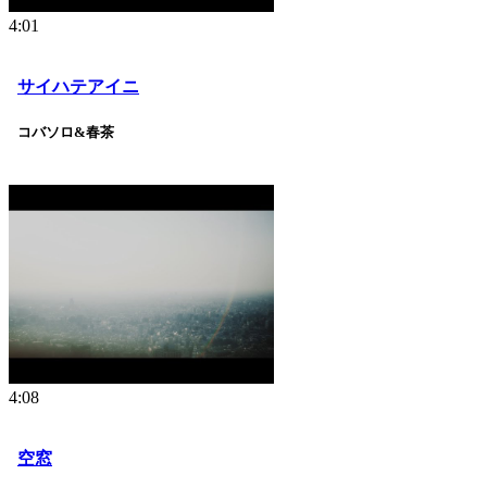
4:01
サイハテアイニ
コバソロ&春茶
4:08
空窓