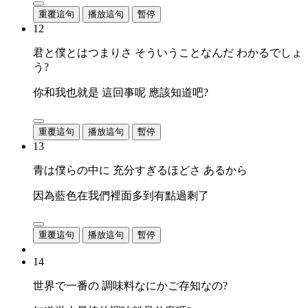
重覆這句
播放這句
暫停
12
君と僕とはつまりさ そういうことなんだ わかるでしょ
う?
你和我也就是 這回事呢 應該知道吧?
重覆這句
播放這句
暫停
13
青は僕らの中に 充分すぎるほどさ あるから
因為藍色在我們裡面多到有點過剩了
重覆這句
播放這句
暫停
14
世界で一番の 調味料なにかご存知なの?