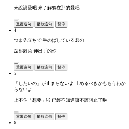
來說說愛吧 來了解躺在那的愛吧
重覆這句
播放這句
暫停
4
つま先立ちで 手のばしている君の
踮起腳尖 伸出手的你
重覆這句
播放這句
暫停
5
「したいの」が止まらないよ 止めるべきかももうわか
らないよ
止不住「想要」啦 已經不知道該不該阻止了啦
重覆這句
播放這句
暫停
6