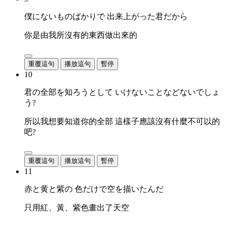
僕にないものばかりで 出来上がった君だから
你是由我所沒有的東西做出來的
重覆這句
播放這句
暫停
10
君の全部を知ろうとして いけないことなどないでしょ
う?
所以我想要知道你的全部 這樣子應該沒有什麼不可以的
吧?
重覆這句
播放這句
暫停
11
赤と黄と紫の 色だけで空を描いたんだ
只用紅、黃、紫色畫出了天空