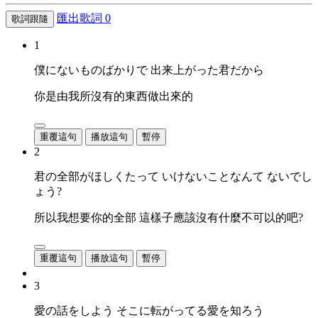
匯出歌詞
0
歌詞跟隨
1
僕にないものばかりで 出来上がった君だから
你是由我所沒有的東西做出來的
重覆這句
播放這句
暫停
2
君の全部がほしくたって いけないことなんて ないでし
ょう?
所以我想要你的全部 這樣子應該沒有什麼不可以的吧?
重覆這句
播放這句
暫停
3
愛の話をしよう そこに転がってる愛を知ろう