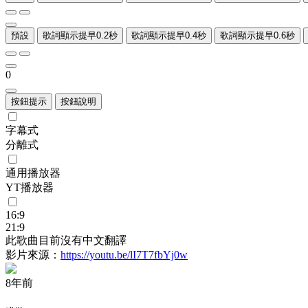
預設
歌詞顯示提早0.2秒
歌詞顯示提早0.4秒
歌詞顯示提早0.6秒
0
按鈕提示
按鈕說明
字幕式
分離式
通用播放器
YT播放器
16:9
21:9
此歌曲目前沒有中文翻譯
影片來源：
https://youtu.be/lI7T7fbYj0w
8年前