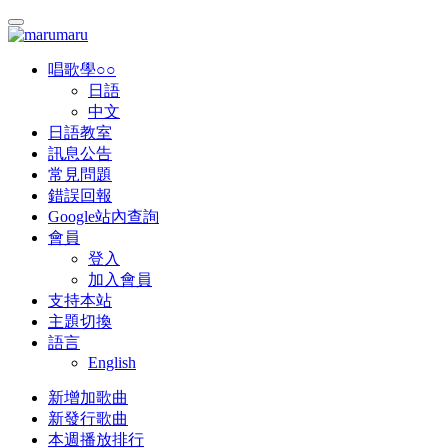
唱歌學○○
日語
中文
日語教室
訊息公告
常見問題
錯誤回報
Google站內查詢
會員
登入
加入會員
支持本站
主題切換
語言
English
新增加歌曲
新發行歌曲
本週播放排行