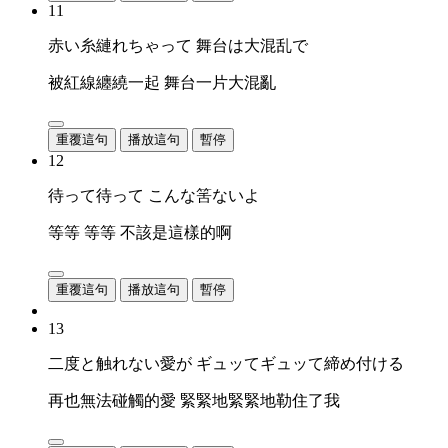
11
赤い糸縺れちゃって 舞台は大混乱で
被紅線纏繞一起 舞台一片大混亂
重覆這句
播放這句
暫停
12
待って待って こんな筈ないよ
等等 等等 不該是這樣的啊
重覆這句
播放這句
暫停
13
二度と触れない愛が ギュッてギュッて締め付ける
再也無法碰觸的愛 緊緊地緊緊地勒住了我