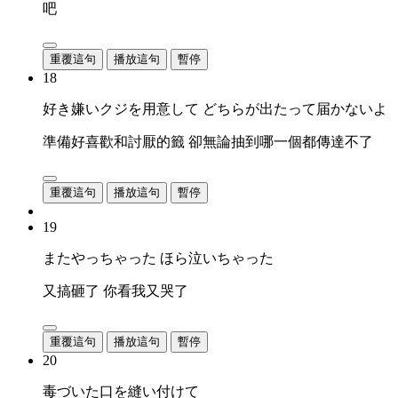
吧
重覆這句
播放這句
暫停
18
好き嫌いクジを用意して どちらが出たって届かないよ
準備好喜歡和討厭的籤 卻無論抽到哪一個都傳達不了
重覆這句
播放這句
暫停
19
またやっちゃった ほら泣いちゃった
又搞砸了 你看我又哭了
重覆這句
播放這句
暫停
20
毒づいた口を縫い付けて