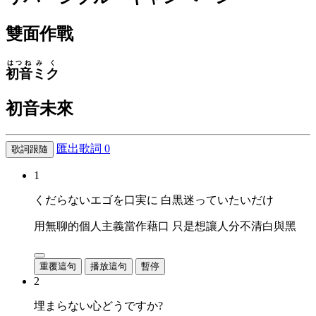
雙面作戰
はつね
みく
初音
ミク
初音未來
匯出歌詞
0
歌詞跟隨
1
くだらないエゴを口実に 白黒迷っていたいだけ
用無聊的個人主義當作藉口 只是想讓人分不清白與黑
重覆這句
播放這句
暫停
2
埋まらない心どうですか?