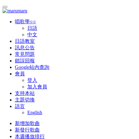
唱歌學○○
日語
中文
日語教室
訊息公告
常見問題
錯誤回報
Google站內查詢
會員
登入
加入會員
支持本站
主題切換
語言
English
新增加歌曲
新發行歌曲
本週播放排行