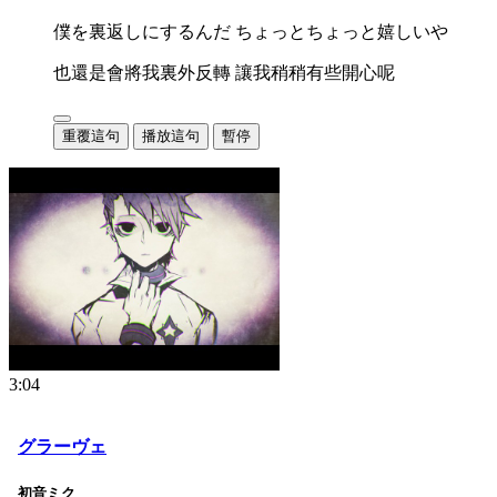
僕を裏返しにするんだ ちょっとちょっと嬉しいや
也還是會將我裏外反轉 讓我稍稍有些開心呢
重覆這句
播放這句
暫停
3:04
グラーヴェ
初音ミク