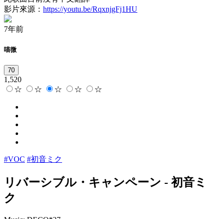
影片來源：
https://youtu.be/RqxnjgFj1HU
7年前
喵微
70
1,520
☆
☆
☆
☆
☆
#VOC
#初音ミク
リバーシブル・キャンペーン
-
初音ミ
ク