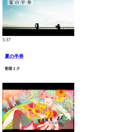
5:37
夏の半券
初音ミク