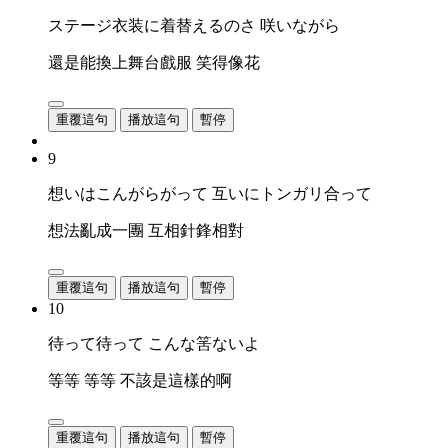
ステージ衣装に着替えるのさ 咲いながら
還是能換上舞台戲服 笑得像花
重覆這句
播放這句
暫停
9
想いはこんがらがって 互いにトンガリ合って
想法亂成一團 互相針鋒相對
重覆這句
播放這句
暫停
10
待って待って こんな筈ないよ
等等 等等 不該是這樣的啊
重覆這句
播放這句
暫停