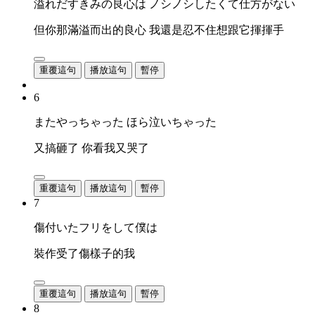
溢れだすきみの良心は ノシノシしたくて仕方がない
但你那滿溢而出的良心 我還是忍不住想跟它揮揮手
重覆這句
播放這句
暫停
6
またやっちゃった ほら泣いちゃった
又搞砸了 你看我又哭了
重覆這句
播放這句
暫停
7
傷付いたフリをして僕は
裝作受了傷樣子的我
重覆這句
播放這句
暫停
8