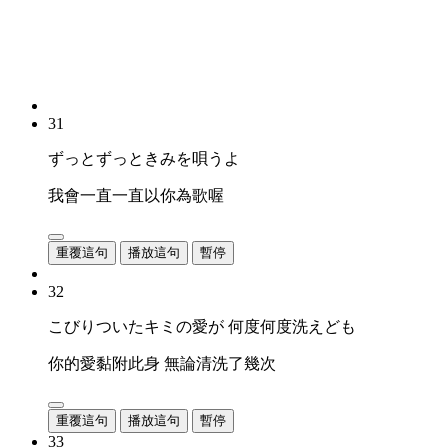
31
ずっとずっときみを唄うよ
我會一直一直以你為歌喔
重覆這句
播放這句
暫停
32
こびりついたキミの愛が 何度何度洗えども
你的愛黏附此身 無論清洗了幾次
重覆這句
播放這句
暫停
33