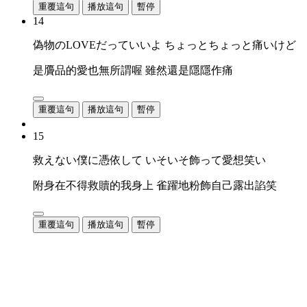
重覆這句
播放這句
暫停
14
偽物のLOVEだっていいよ ちょっとちょっと痛いけど
是贗品的愛也無所謂喔 雖然還是隱隱作痛
重覆這句
播放這句
暫停
15
救えない僕に憑依して いそいそ飾って愛想笑い
附身在不得救贖的我身上 雀躍地粉飾自己露出諂笑
重覆這句
播放這句
暫停