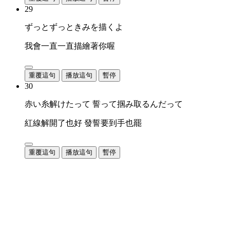
29
ずっとずっときみを描くよ
我會一直一直描繪著你喔
重覆這句
播放這句
暫停
30
赤い糸解けたって 誓って掴み取るんだって
紅線解開了也好 發誓要到手也罷
重覆這句
播放這句
暫停