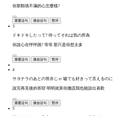
你那顆填不滿的心怎麼樣?
重覆這句
播放這句
暫停
3
ドキドキしたって? 待ってそれは気の所為
你說心在怦怦跳? 等等 那只是你想太多
重覆這句
播放這句
暫停
4
サヨナラのあとの答弁じゃ 嘘でも好きって言えるのに
說完再見後的答辯 明明就算你撒謊我也能說出喜歡
重覆這句
播放這句
暫停
5