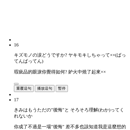
16
キズモノの涙どうですか? ヤキモキしちゃって××(ばっ
てんばってん)
瑕疵品的眼淚你覺得如何? 妒火中燒了起來××
重覆這句
播放這句
暫停
17
きみはもうただの"後悔"と そろそろ理解(わか)ってく
れないか
你成了不過是一場"後悔" 差不多也該知道我是這麼想的