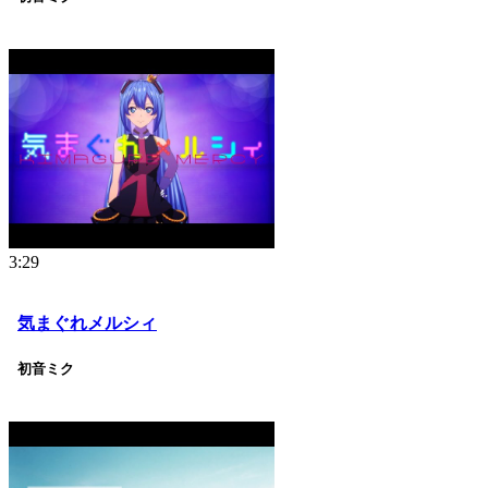
3:29
気まぐれメルシィ
初音ミク