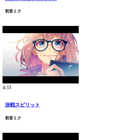
初音ミク
4:33
決戦スピリット
初音ミク