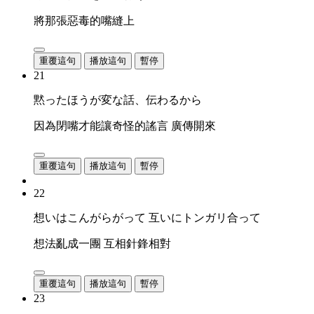
將那張惡毒的嘴縫上
重覆這句
播放這句
暫停
21
黙ったほうが変な話、伝わるから
因為閉嘴才能讓奇怪的謠言 廣傳開來
重覆這句
播放這句
暫停
22
想いはこんがらがって 互いにトンガリ合って
想法亂成一團 互相針鋒相對
重覆這句
播放這句
暫停
23