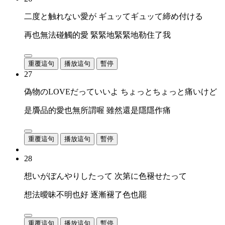
二度と触れない愛が ギュッてギュッて締め付ける
再也無法碰觸的愛 緊緊地緊緊地勒住了我
重覆這句
播放這句
暫停
27
偽物のLOVEだっていいよ ちょっとちょっと痛いけど
是贗品的愛也無所謂喔 雖然還是隱隱作痛
重覆這句
播放這句
暫停
28
想いがぼんやりしたって 次第に色褪せたって
想法曖昧不明也好 逐漸褪了色也罷
重覆這句
播放這句
暫停