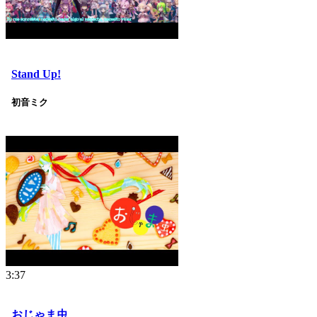
Stand Up!
初音ミク
3:37
おじゃま虫