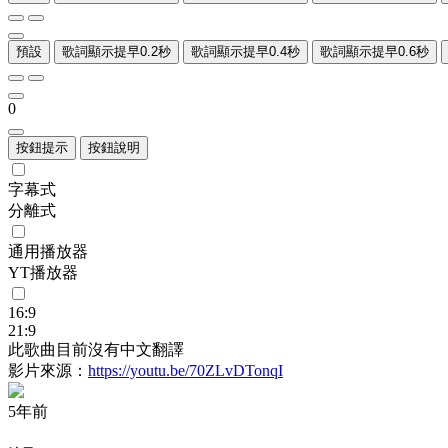
預設
歌詞顯示提早0.2秒
歌詞顯示提早0.4秒
歌詞顯示提早0.6秒
0
按鈕提示
按鈕說明
字幕式
分離式
通用播放器
YT播放器
16:9
21:9
此歌曲目前沒有中文翻譯
影片來源：
https://youtu.be/70ZLvDTonqI
5年前