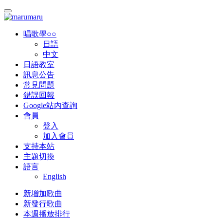
唱歌學○○
日語
中文
日語教室
訊息公告
常見問題
錯誤回報
Google站內查詢
會員
登入
加入會員
支持本站
主題切換
語言
English
新增加歌曲
新發行歌曲
本週播放排行