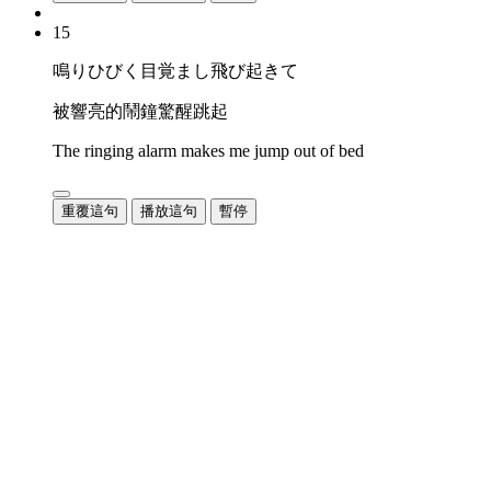
15
鳴りひびく目覚まし飛び起きて
被響亮的鬧鐘驚醒跳起
The ringing alarm makes me jump out of bed
重覆這句
播放這句
暫停