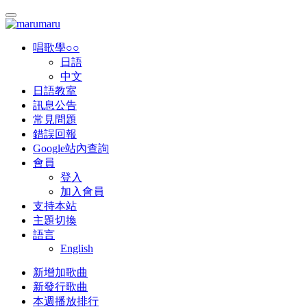
唱歌學○○
日語
中文
日語教室
訊息公告
常見問題
錯誤回報
Google站內查詢
會員
登入
加入會員
支持本站
主題切換
語言
English
新增加歌曲
新發行歌曲
本週播放排行