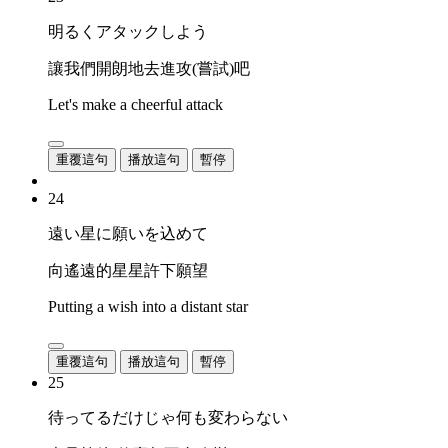
明るくアタックしよう
讓我們開朗地去進攻(嘗試)吧
Let's make a cheerful attack
重覆這句
播放這句
暫停
24
遠い星に願いを込めて
向遙遠的星星許下願望
Putting a wish into a distant star
重覆這句
播放這句
暫停
25
待ってるだけじゃ何も変わらない