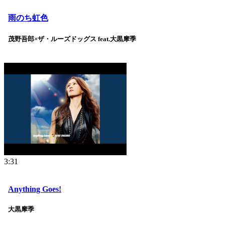
雨のち虹色
茂野吾郎×ザ・ルーズドッグス feat.大黒摩季
3:31
Anything Goes!
大黒摩季