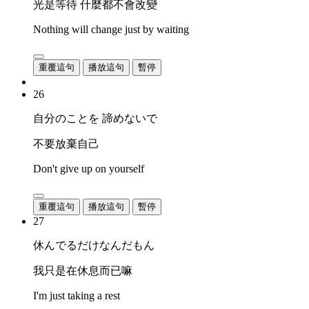
光是等待 什麼都不會改變
Nothing will change just by waiting
重覆這句
播放這句
暫停
26
自分のことを 諦めないで
不要放棄自己
Don't give up on yourself
重覆這句
播放這句
暫停
27
休んでるだけなんだもん
我只是在休息而已嘛
I'm just taking a rest