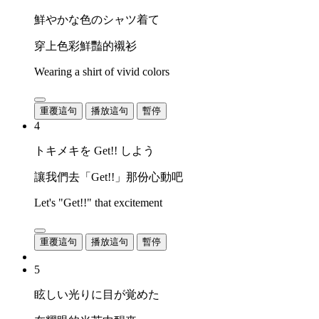
鮮やかな色のシャツ着て
穿上色彩鮮豔的襯衫
Wearing a shirt of vivid colors
重覆這句
播放這句
暫停
4
トキメキを Get!! しよう
讓我們去「Get!!」那份心動吧
Let's "Get!!" that excitement
重覆這句
播放這句
暫停
5
眩しい光りに目が覚めた