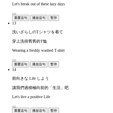
Let's break out of these lazy days
重覆這句
播放這句
暫停
13
洗いざらしのTシャツを着て
穿上洗得舊舊的T恤
Wearing a freshly washed T-shirt
重覆這句
播放這句
暫停
14
前向きな Life しよう
讓我們過積極向前的「生活」吧
Let's live a positive Life
重覆這句
播放這句
暫停