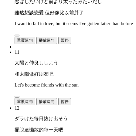
恋はしたいけど前より太ったみたいだし
雖然想談戀愛 但好像比以前胖了
I want to fall in love, but it seems I've gotten fatter than before
重覆這句
播放這句
暫停
11
太陽と仲良ししよう
和太陽做好朋友吧
Let's become friends with the sun
重覆這句
播放這句
暫停
12
ダラけた毎日抜け出そう
擺脫這懶散的每一天吧