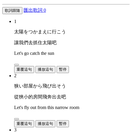
匯出歌詞
0
歌詞跟隨
1
太陽をつかまえに行こう
讓我們去抓住太陽吧
Let's go catch the sun
重覆這句
播放這句
暫停
2
狭い部屋から飛び出そう
從狹小的房間飛奔出去吧
Let's fly out from this narrow room
重覆這句
播放這句
暫停
3