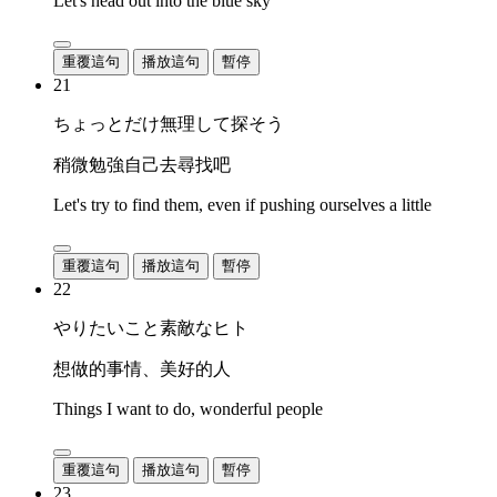
Let's head out into the blue sky
重覆這句
播放這句
暫停
21
ちょっとだけ無理して探そう
稍微勉強自己去尋找吧
Let's try to find them, even if pushing ourselves a little
重覆這句
播放這句
暫停
22
やりたいこと素敵なヒト
想做的事情、美好的人
Things I want to do, wonderful people
重覆這句
播放這句
暫停
23