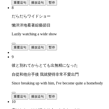
重覆這句
播放這句
暫停
8
だらだらワイドショー
懶洋洋地看著綜藝節目
Lazily watching a wide show
重覆這句
播放這句
暫停
9
彼と別れてからとても出無精になった
自從和他分手後 我就變得非常不愛出門
Since breaking up with him, I've become quite a homebody
重覆這句
播放這句
暫停
10