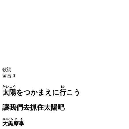
歌詞
留言
0
たいよう
ゆ
太陽
をつかまえに
行
こう
讓我們去抓住太陽吧
おおぐろ
まき
大黒
摩季