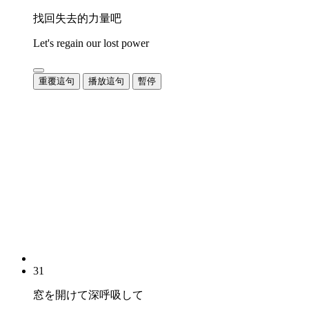
找回失去的力量吧
Let's regain our lost power
重覆這句
播放這句
暫停
31
窓を開けて深呼吸して