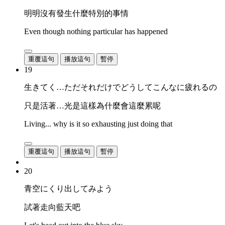
明明沒有發生什麼特別的事情
Even though nothing particular has happened
重覆這句
播放這句
暫停
19
生きてく…ただそれだけでどうしてこんなに疲れるの
只是活著…光是這樣為什麼會這麼累呢
Living... why is it so exhausting just doing that
重覆這句
播放這句
暫停
20
青空にくり出してみよう
試著走向藍天吧