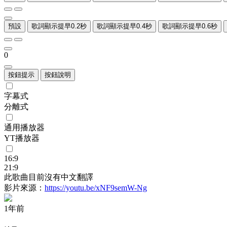
預設
歌詞顯示提早0.2秒
歌詞顯示提早0.4秒
歌詞顯示提早0.6秒
0
按鈕提示
按鈕說明
字幕式
分離式
通用播放器
YT播放器
16:9
21:9
此歌曲目前沒有中文翻譯
影片來源：
https://youtu.be/xNF9semW-Ng
1年前