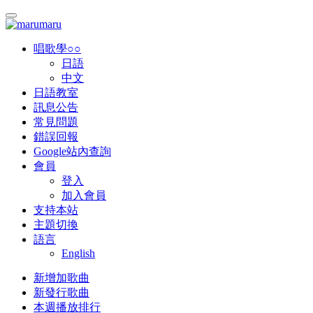
唱歌學○○
日語
中文
日語教室
訊息公告
常見問題
錯誤回報
Google站內查詢
會員
登入
加入會員
支持本站
主題切換
語言
English
新增加歌曲
新發行歌曲
本週播放排行