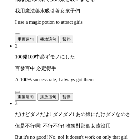
我用魔法藥水吸引著女孩子們
I use a magic potion to attract girls
重覆這句
播放這句
暫停
2
100発100中必ずモノにした
百發百中 必定得手
A 100% success rate, I always got them
重覆這句
播放這句
暫停
3
だけどダメだよ! ダメダメ! あの娘にだけダメなのさ
但是不行啊! 不行不行! 唯獨對那個女孩沒用
But it's no good! No, no! It doesn't work on only that girl