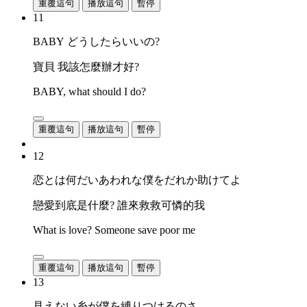
重覆這句
播放這句
暫停
11
BABY どうしたらいいの?
寶貝 我該怎麼辦才好?
BABY, what should I do?
重覆這句
播放這句
暫停
12
恋とは何だいあわれな僕をだれか助けてよ
戀愛到底是什麼? 誰來救救可憐的我
What is love? Someone save poor me
重覆這句
播放這句
暫停
13
見えない糸が僕を縛りつけるのさ