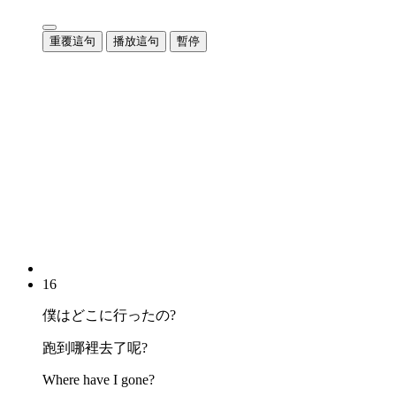
重覆這句
播放這句
暫停
16
僕はどこに行ったの?
跑到哪裡去了呢?
Where have I gone?