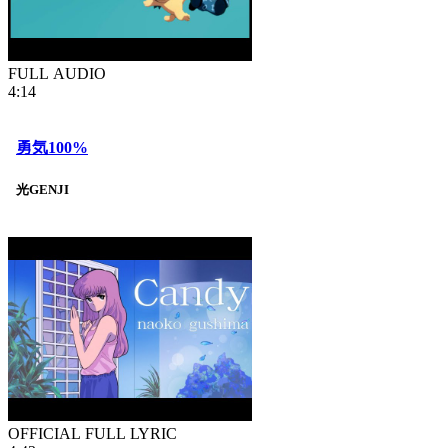
FULL AUDIO
4:14
勇気100%
光GENJI
OFFICIAL FULL LYRIC