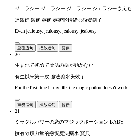
ジェラシー ジェラシー ジェラシー ジェラシーさえも
連嫉妒 嫉妒 嫉妒 嫉妒的情緒都感覺到了
Even jealousy, jealousy, jealousy, jealousy
重覆這句
播放這句
暫停
20
生まれて初めて魔法の薬が効かない
有生以來第一次 魔法藥水失效了
For the first time in my life, the magic potion doesn't work
重覆這句
播放這句
暫停
21
ミラクルパワーの恋のマジックポーション BABY
擁有奇蹟力量的戀愛魔法藥水 寶貝