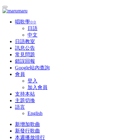
唱歌學○○
日語
中文
日語教室
訊息公告
常見問題
錯誤回報
Google站內查詢
會員
登入
加入會員
支持本站
主題切換
語言
English
新增加歌曲
新發行歌曲
本週播放排行