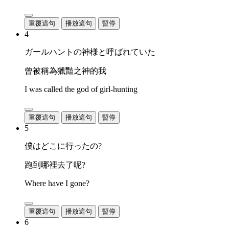
重覆這句
播放這句
暫停
4
ガールハントの神様と呼ばれていた
曾被稱為獵豔之神的我
I was called the god of girl-hunting
重覆這句
播放這句
暫停
5
僕はどこに行ったの?
跑到哪裡去了呢?
Where have I gone?
重覆這句
播放這句
暫停
6