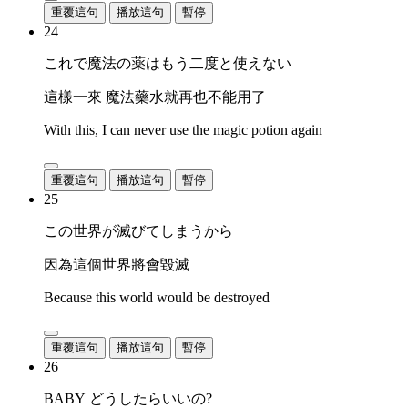
重覆這句
播放這句
暫停
24
これで魔法の薬はもう二度と使えない
這樣一來 魔法藥水就再也不能用了
With this, I can never use the magic potion again
重覆這句
播放這句
暫停
25
この世界が滅びてしまうから
因為這個世界將會毀滅
Because this world would be destroyed
重覆這句
播放這句
暫停
26
BABY どうしたらいいの?