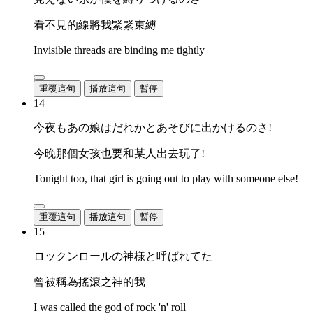
看不見的線將我緊緊束縛
Invisible threads are binding me tightly
重覆這句
播放這句
暫停
14
今夜もあの娘はだれかとあそびに出かけるのさ!
今晚那個女孩也要和某人出去玩了!
Tonight too, that girl is going out to play with someone else!
重覆這句
播放這句
暫停
15
ロックンロールの神様と呼ばれてた
曾被稱為搖滾之神的我
I was called the god of rock 'n' roll