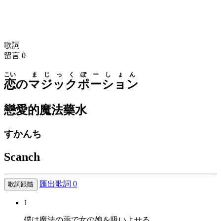
歌詞
留言
0
こい
まじっく
ぽーしょん
恋
の
マジック
ポーション
戀愛的魔法藥水
すかんち
Scanch
匯出歌詞
0
歌詞跟隨
1
僕は魔法の薬で女の娘を吸いよせる