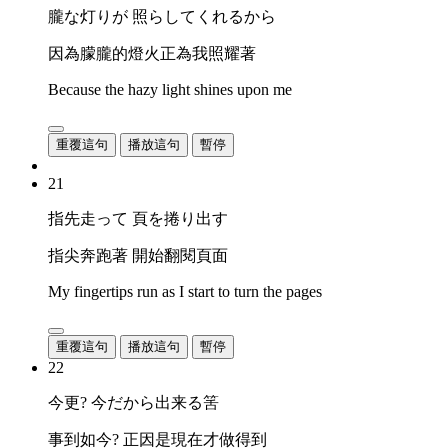
朧な灯りが 照らしてくれるから
因為朦朧的燈火正為我照耀著
Because the hazy light shines upon me
重覆這句
播放這句
暫停
21
指先走って 頁を捲り出す
指尖奔跑著 開始翻閱頁面
My fingertips run as I start to turn the pages
重覆這句
播放這句
暫停
22
今更? 今だから出来る筈
事到如今? 正因是現在才做得到