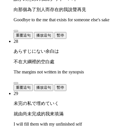
向那個為了別人而存在的我說聲再見
Goodbye to the me that exists for someone else's sake
重覆這句
播放這句
暫停
28
あらすじにない余白は
不在大綱裡的空白處
The margins not written in the synopsis
重覆這句
播放這句
暫停
29
未完の私で埋めていく
就由尚未完成的我來填滿
I will fill them with my unfinished self