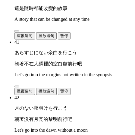
這是隨時都能改變的故事
A story that can be changed at any time
重覆這句
播放這句
暫停
41
あらすじにない余白を行こう
朝著不在大綱裡的空白處前行吧
Let's go into the margins not written in the synopsis
重覆這句
播放這句
暫停
42
月のない夜明けを行こう
朝著沒有月亮的黎明前行吧
Let's go into the dawn without a moon