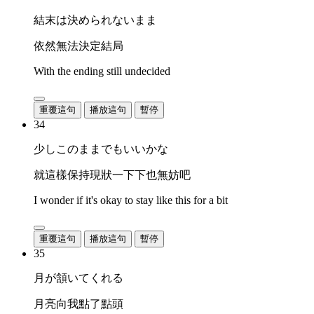
結末は決められないまま
依然無法決定結局
With the ending still undecided
重覆這句
播放這句
暫停
34
少しこのままでもいいかな
就這樣保持現狀一下下也無妨吧
I wonder if it's okay to stay like this for a bit
重覆這句
播放這句
暫停
35
月が頷いてくれる
月亮向我點了點頭