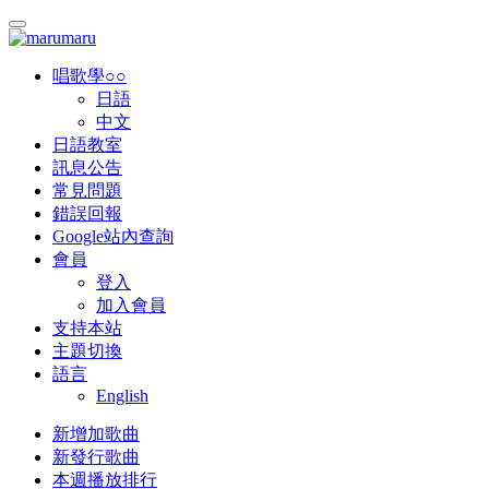
唱歌學○○
日語
中文
日語教室
訊息公告
常見問題
錯誤回報
Google站內查詢
會員
登入
加入會員
支持本站
主題切換
語言
English
新增加歌曲
新發行歌曲
本週播放排行