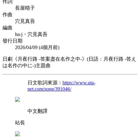
作詞
長屋晴子
作曲
穴見真吾
編曲
ha-j・穴見真吾
發行日期
2026/04/09 (
4個月前
)
日劇《月夜行路 -答案盡在名作之中-》(日語：月夜行路 -答え
は名作の中に-)主題曲
日文歌詞來源：
https://www.uta-
net.com/song/391046/
中文翻譯
站長