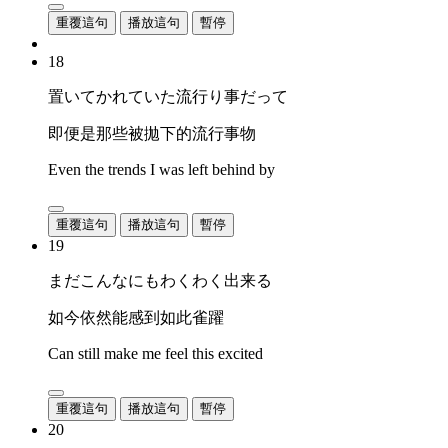
重覆這句
播放這句
暫停
18
置いてかれていた流行り事だって
即便是那些被拋下的流行事物
Even the trends I was left behind by
重覆這句
播放這句
暫停
19
まだこんなにもわくわく出来る
如今依然能感到如此雀躍
Can still make me feel this excited
重覆這句
播放這句
暫停
20