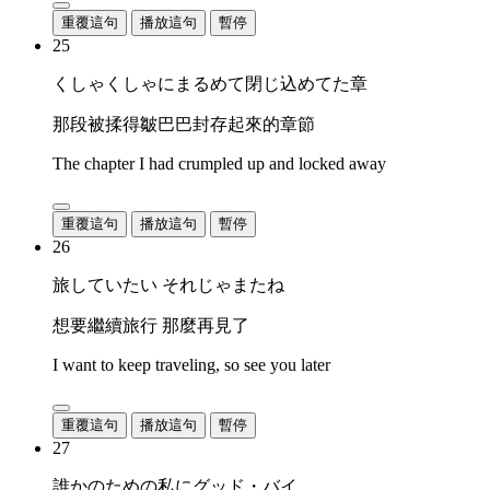
重覆這句
播放這句
暫停
25
くしゃくしゃにまるめて閉じ込めてた章
那段被揉得皺巴巴封存起來的章節
The chapter I had crumpled up and locked away
重覆這句
播放這句
暫停
26
旅していたい それじゃまたね
想要繼續旅行 那麼再見了
I want to keep traveling, so see you later
重覆這句
播放這句
暫停
27
誰かのための私にグッド・バイ