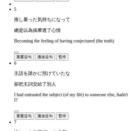
5
推し量った気持ちになって
總是以為揣摩透了心情
Becoming the feeling of having conjectured (the truth)
重覆這句
播放這句
暫停
6
主語を誰かに預けていたな
卻把主詞交給了別人
I had entrusted the subject (of my life) to someone else, hadn't
I?
重覆這句
播放這句
暫停
7