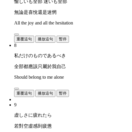
愉しいも全部 迷いも全部
無論是喜悅還是迷惘
All the joy and all the hesitation
重覆這句
播放這句
暫停
8
私だけのものであるべき
全部都應該只屬於我自己
Should belong to me alone
重覆這句
播放這句
暫停
9
虚しさに疲れたら
若對空虛感到疲憊