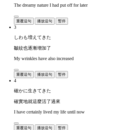
The dreamy nature I had put off for later
重覆這句
播放這句
暫停
3
しわも増えてきた
皺紋也逐漸增加了
My wrinkles have also increased
重覆這句
播放這句
暫停
4
確かに生きてきた
確實地就這麼活了過來
I have certainly lived my life until now
重覆這句
播放這句
暫停