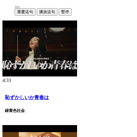
重覆這句
播放這句
暫停
4:33
恥ずかしいか青春は
緑黄色社会