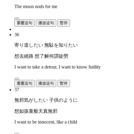
The moon nods for me
重覆這句
播放這句
暫停
36
寄り道したい 無駄を知りたい
想去繞路 想了解何謂徒勞
I want to take a detour, I want to know futility
重覆這句
播放這句
暫停
37
無邪気がしたい 子供のように
想如孩童般天真無邪
I want to be innocent, like a child