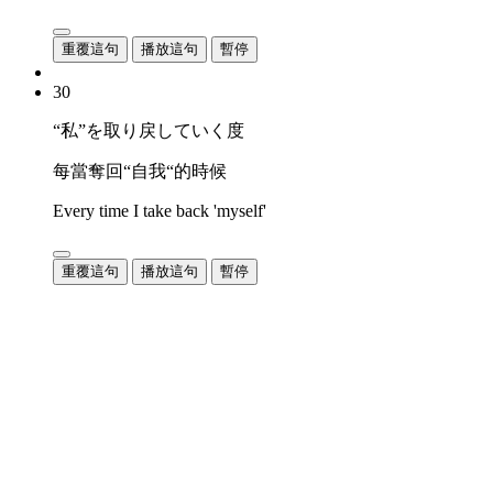
重覆這句
播放這句
暫停
30
“私”を取り戻していく度
每當奪回“自我“的時候
Every time I take back 'myself'
重覆這句
播放這句
暫停