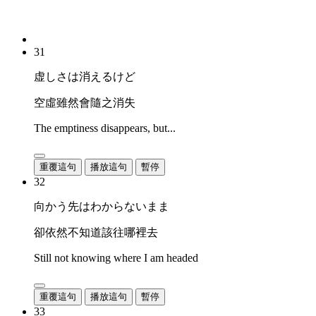
31
虚しさは消えるけど
空虛雖然會隨之消失
The emptiness disappears, but...
重覆這句
播放這句
暫停
32
向かう先はわからないまま
卻依然不知道該往哪裡去
Still not knowing where I am headed
重覆這句
播放這句
暫停
33