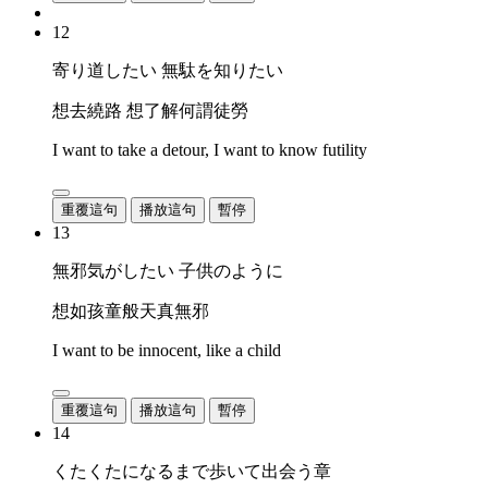
12
寄り道したい 無駄を知りたい
想去繞路 想了解何謂徒勞
I want to take a detour, I want to know futility
重覆這句
播放這句
暫停
13
無邪気がしたい 子供のように
想如孩童般天真無邪
I want to be innocent, like a child
重覆這句
播放這句
暫停
14
くたくたになるまで歩いて出会う章