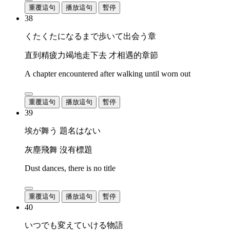
重覆這句
播放這句
暫停
38
くたくたになるまで歩いて出会う章
直到精疲力竭地走下去 才相遇的章節
A chapter encountered after walking until worn out
重覆這句
播放這句
暫停
39
埃が舞う 題名はない
灰塵飛舞 沒有標題
Dust dances, there is no title
重覆這句
播放這句
暫停
40
いつでも変えていける物語