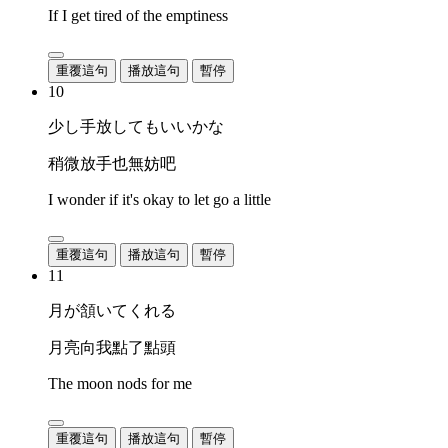
If I get tired of the emptiness
重覆這句
播放這句
暫停
10
少し手放してもいいかな
稍微放手也無妨吧
I wonder if it's okay to let go a little
重覆這句
播放這句
暫停
11
月が頷いてくれる
月亮向我點了點頭
The moon nods for me
重覆這句
播放這句
暫停