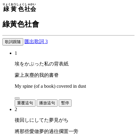
りょくおうしょく
しゃかい
緑黄色
社会
綠黃色社會
匯出歌詞
3
歌詞跟隨
1
埃をかぶった私の背表紙
蒙上灰塵的我的書脊
My spine (of a book) covered in dust
重覆這句
播放這句
暫停
2
後回しにしてた夢見がち
將那些愛做夢的過往擱置一旁