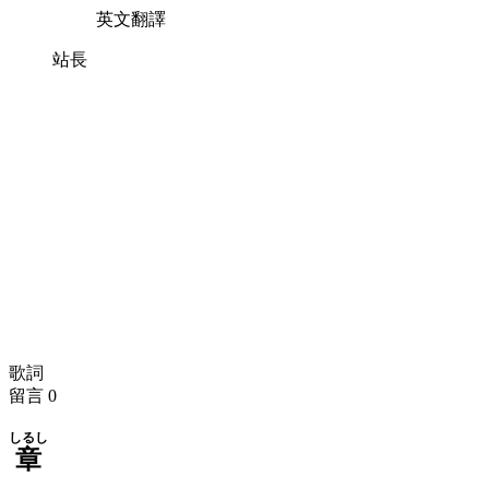
英文翻譯
站長
歌詞
留言
0
しるし
章