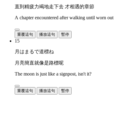
直到精疲力竭地走下去 才相遇的章節
A chapter encountered after walking until worn out
重覆這句
播放這句
暫停
15
月はまるで道標ね
月亮簡直就像是路標呢
The moon is just like a signpost, isn't it?
重覆這句
播放這句
暫停