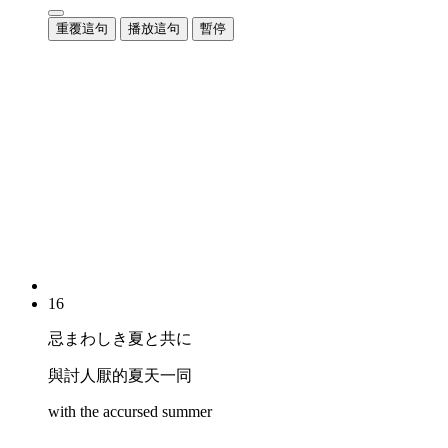
重覆這句
播放這句
暫停
16
忌まわしき夏と共に
與討人厭的夏天一同
with the accursed summer