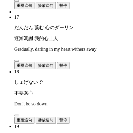
重覆這句
播放這句
暫停
17
だんだん 萎む 心のダーリン
逐漸凋謝 我的心上人
Gradually, darling in my heart withers away
重覆這句
播放這句
暫停
18
しょげないで
不要灰心
Don't be so down
重覆這句
播放這句
暫停
19