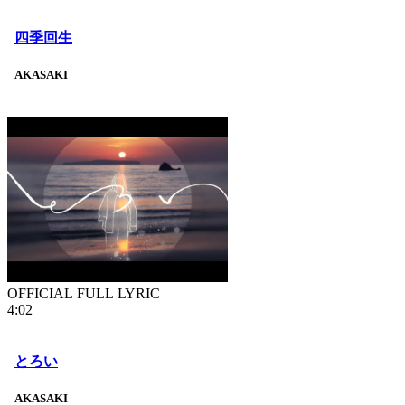
四季回生
AKASAKI
OFFICIAL FULL LYRIC
4:02
とろい
AKASAKI