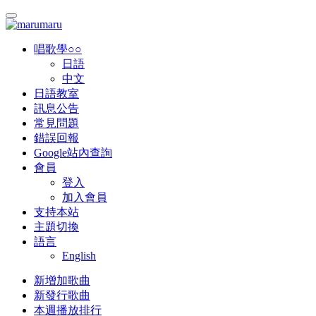
唱歌學○○
日語
中文
日語教室
訊息公告
常見問題
錯誤回報
Google站內查詢
會員
登入
加入會員
支持本站
主題切換
語言
English
新增加歌曲
新發行歌曲
本週播放排行