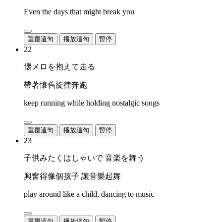
Even the days that might break you
重覆這句
播放這句
暫停
22
懐メロを抱えて走る
帶著懷舊旋律奔跑
keep running while holding nostalgic songs
重覆這句
播放這句
暫停
23
子供みたくはしゃいで 音楽を舞う
興奮得像個孩子 讓音樂起舞
play around like a child, dancing to music
重覆這句
播放這句
暫停