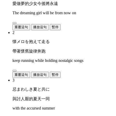
愛做夢的少女今後將永遠
The dreaming girl will be from now on
重覆這句
播放這句
暫停
2
懐メロを抱えて走る
帶著懷舊旋律奔跑
keep running while holding nostalgic songs
重覆這句
播放這句
暫停
3
忌まわしき夏と共に
與討人厭的夏天一同
with the accursed summer