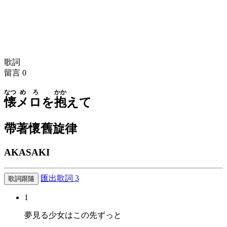
歌詞
留言
0
なつ
めろ
かか
懐
メロ
を
抱
えて
帶著懷舊旋律
AKASAKI
匯出歌詞
3
歌詞跟隨
1
夢見る少女はこの先ずっと