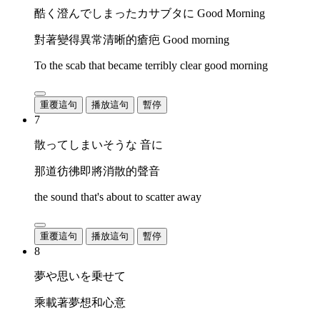
酷く澄んでしまったカサブタに Good Morning
對著變得異常清晰的瘡疤 Good morning
To the scab that became terribly clear good morning
重覆這句
播放這句
暫停
7
散ってしまいそうな 音に
那道彷彿即將消散的聲音
the sound that's about to scatter away
重覆這句
播放這句
暫停
8
夢や思いを乗せて
乘載著夢想和心意