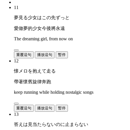
11
夢見る少女はこの先ずっと
愛做夢的少女今後將永遠
The dreaming girl, from now on
重覆這句
播放這句
暫停
12
懐メロを抱えて走る
帶著懷舊旋律奔跑
keep running while holding nostalgic songs
重覆這句
播放這句
暫停
13
答えは見当たらないのに止まらない