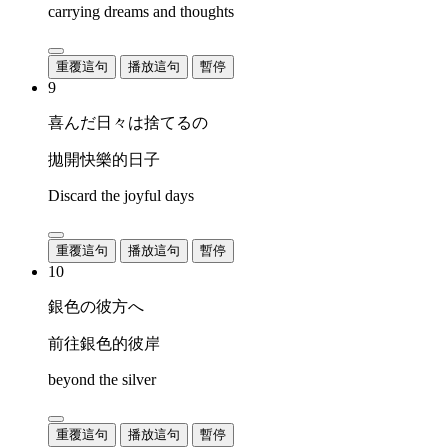
carrying dreams and thoughts
重覆這句
播放這句
暫停
9
喜んだ日々は捨てるの
拋開快樂的日子
Discard the joyful days
重覆這句
播放這句
暫停
10
銀色の彼方へ
前往銀色的彼岸
beyond the silver
重覆這句
播放這句
暫停