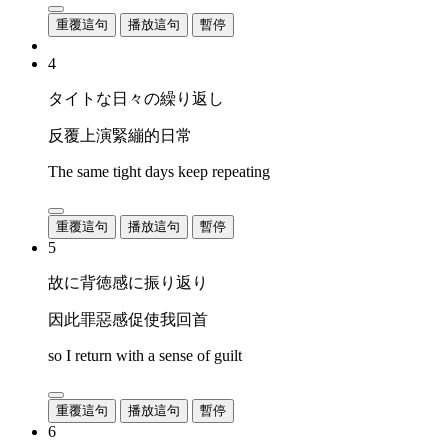
重覆這句
播放這句
暫停
4
タイトな日々の繰り返し
反覆上演緊繃的日常
The same tight days keep repeating
重覆這句
播放這句
暫停
5
故に背徳感に振り返り
因此罪惡感促使我回首
so I return with a sense of guilt
重覆這句
播放這句
暫停
6