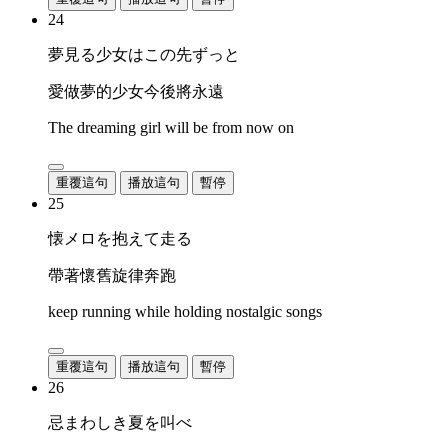
24
夢見る少女はこの先ずっと
愛做夢的少女今後將永遠
The dreaming girl will be from now on
重覆這句
播放這句
暫停
25
懐メロを抱えて走る
帶著懷舊旋律奔跑
keep running while holding nostalgic songs
重覆這句
播放這句
暫停
26
忌まわしき夏を叫べ