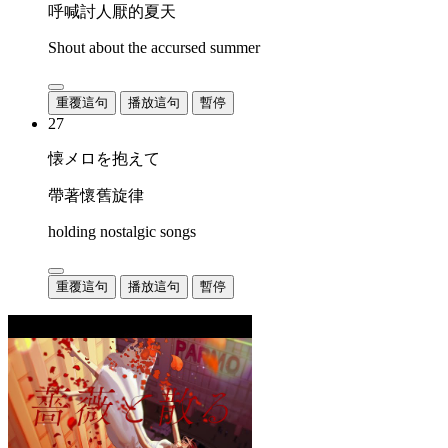
呼喊討人厭的夏天
Shout about the accursed summer
重覆這句
播放這句
暫停
27
懐メロを抱えて
帶著懷舊旋律
holding nostalgic songs
重覆這句
播放這句
暫停