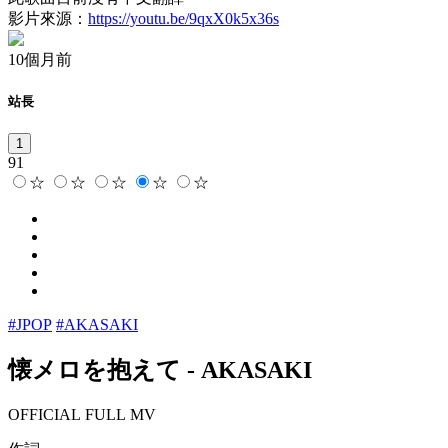
影片來源：
https://youtu.be/9qxX0k5x36s
10個月前
站長
1
91
☆
☆
☆
☆
☆
#JPOP
#AKASAKI
懐メロを抱えて
-
AKASAKI
OFFICIAL FULL MV