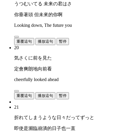
うつむいてる 未来の君はさ
你垂著頭 但未來的你啊
Looking down, The future you
重覆這句
播放這句
暫停
20
気さくに前を見た
定會爽朗地向前看
cheerfully looked ahead
重覆這句
播放這句
暫停
21
折れてしまうような日々だってずっと
即使是瀕臨崩潰的日子也一直