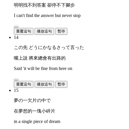
明明找不到答案 卻停不下腳步
I can't find the answer but never stop
重覆這句
播放這句
暫停
14
この先 どうにかなるさって言った
嘴上說 將來總會有出路的
Said 'it will be fine from here on
重覆這句
播放這句
暫停
15
夢の一欠片の中で
在夢想的一塊小碎片
in a single piece of dream