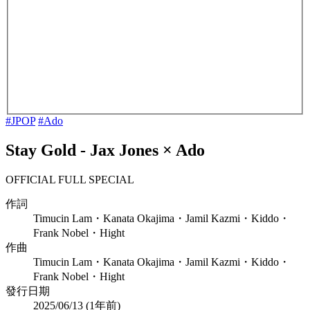
#JPOP
#Ado
Stay Gold
-
Jax Jones × Ado
OFFICIAL FULL SPECIAL
作詞
Timucin Lam・Kanata Okajima・Jamil Kazmi・Kiddo・
Frank Nobel・Hight
作曲
Timucin Lam・Kanata Okajima・Jamil Kazmi・Kiddo・
Frank Nobel・Hight
發行日期
2025/06/13 (
1年前
)