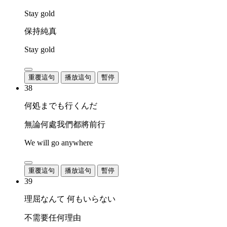
Stay gold
保持純真
Stay gold
重覆這句
播放這句
暫停
38
何処までも行くんだ
無論何處我們都將前行
We will go anywhere
重覆這句
播放這句
暫停
39
理屈なんて 何もいらない
不需要任何理由