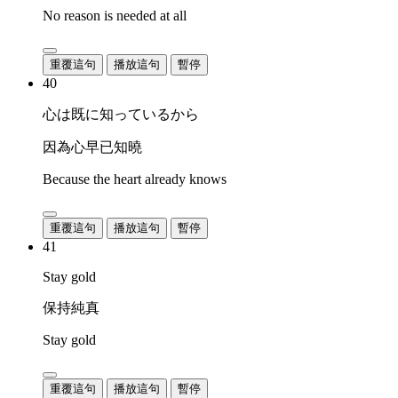
No reason is needed at all
重覆這句
播放這句
暫停
40
心は既に知っているから
因為心早已知曉
Because the heart already knows
重覆這句
播放這句
暫停
41
Stay gold
保持純真
Stay gold
重覆這句
播放這句
暫停