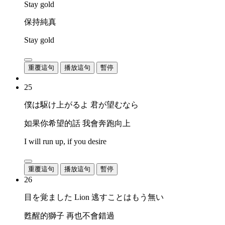
Stay gold
保持純真
Stay gold
重覆這句
播放這句
暫停
25
僕は駆け上がるよ 君が望むなら
如果你希望的話 我會奔跑向上
I will run up, if you desire
重覆這句
播放這句
暫停
26
目を覚ました Lion 逃すことはもう無い
甦醒的獅子 再也不會錯過