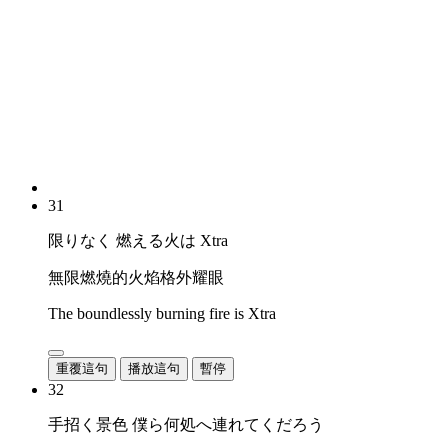
31
限りなく 燃える火は Xtra
無限燃燒的火焰格外耀眼
The boundlessly burning fire is Xtra
重覆這句
播放這句
暫停
32
手招く景色 僕ら何処へ連れてくだろう