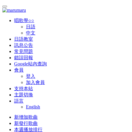
唱歌學○○
日語
中文
日語教室
訊息公告
常見問題
錯誤回報
Google站內查詢
會員
登入
加入會員
支持本站
主題切換
語言
English
新增加歌曲
新發行歌曲
本週播放排行