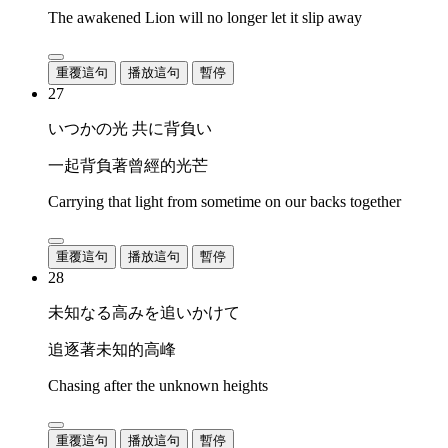
The awakened Lion will no longer let it slip away
重覆這句
播放這句
暫停
27
いつかの光 共に背負い
一起背負著曾經的光芒
Carrying that light from sometime on our backs together
重覆這句
播放這句
暫停
28
未知なる高みを追いかけて
追逐著未知的高峰
Chasing after the unknown heights
重覆這句
播放這句
暫停