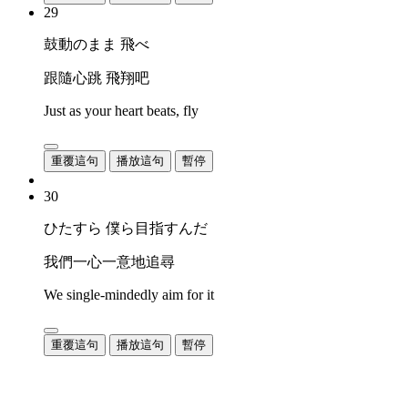
29
鼓動のまま 飛べ
跟隨心跳 飛翔吧
Just as your heart beats, fly
重覆這句
播放這句
暫停
30
ひたすら 僕ら目指すんだ
我們一心一意地追尋
We single-mindedly aim for it
重覆這句
播放這句
暫停