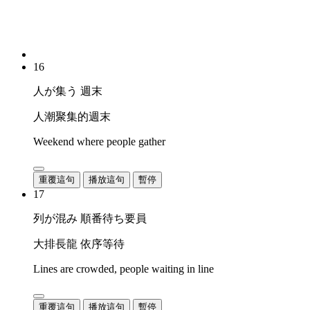
16
人が集う 週末
人潮聚集的週末
Weekend where people gather
重覆這句
播放這句
暫停
17
列が混み 順番待ち要員
大排長龍 依序等待
Lines are crowded, people waiting in line
重覆這句
播放這句
暫停