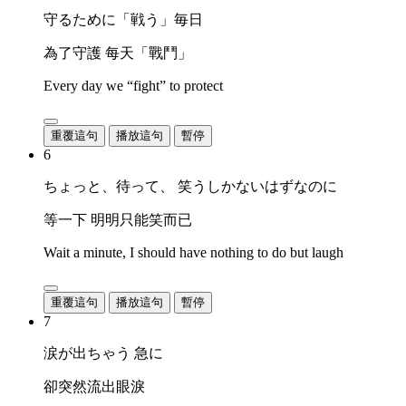
守るために「戦う」毎日
為了守護 每天「戰鬥」
Every day we “fight” to protect
重覆這句
播放這句
暫停
6
ちょっと、待って、 笑うしかないはずなのに
等一下 明明只能笑而已
Wait a minute, I should have nothing to do but laugh
重覆這句
播放這句
暫停
7
涙が出ちゃう 急に
卻突然流出眼淚