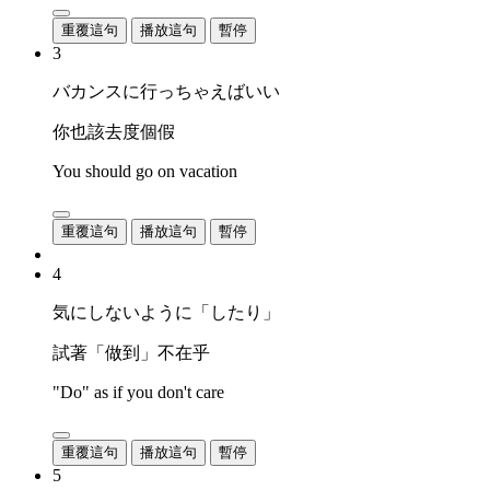
重覆這句
播放這句
暫停
3
バカンスに行っちゃえばいい
你也該去度個假
You should go on vacation
重覆這句
播放這句
暫停
4
気にしないように「したり」
試著「做到」不在乎
"Do" as if you don't care
重覆這句
播放這句
暫停
5