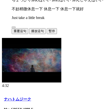
不妨稍微休息一下 休息一下 休息一下就好
Just take a little break
重覆這句
播放這句
暫停
4:32
ナハトムジーク