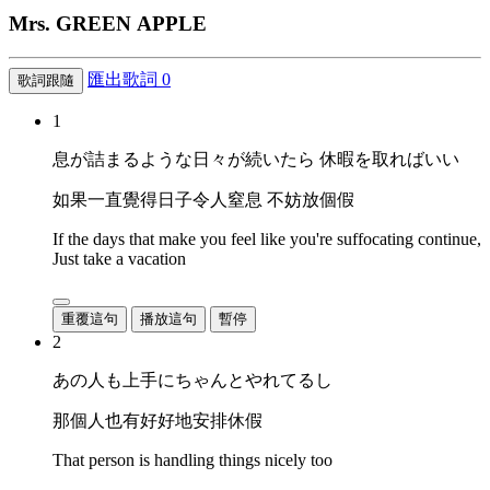
Mrs. GREEN APPLE
匯出歌詞
0
歌詞跟隨
1
息が詰まるような日々が続いたら 休暇を取ればいい
如果一直覺得日子令人窒息 不妨放個假
If the days that make you feel like you're suffocating continue,
Just take a vacation
重覆這句
播放這句
暫停
2
あの人も上手にちゃんとやれてるし
那個人也有好好地安排休假
That person is handling things nicely too