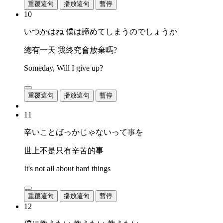
重覆這句
播放這句
暫停
10
いつかはね 僕は諦めてしまうのでしょうか
總有一天 我終究會放棄嗎?
Someday, Will I give up?
重覆這句
播放這句
暫停
11
辛いことばっかじゃないって事を
世上不是只有辛苦的事
It's not all about hard things
重覆這句
播放這句
暫停
12