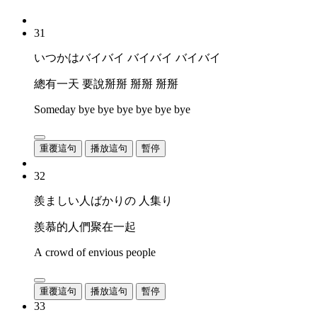
31
いつかはバイバイ バイバイ バイバイ
總有一天 要說掰掰 掰掰 掰掰
Someday bye bye bye bye bye bye
重覆這句
播放這句
暫停
32
羨ましい人ばかりの 人集り
羨慕的人們聚在一起
A crowd of envious people
重覆這句
播放這句
暫停
33