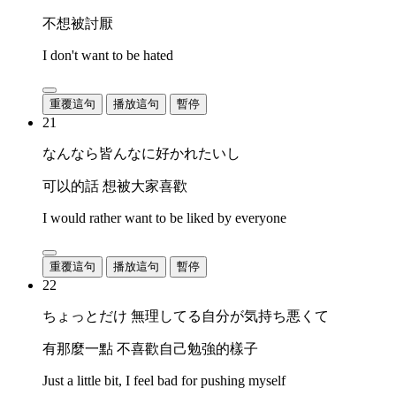
不想被討厭
I don't want to be hated
重覆這句
播放這句
暫停
21
なんなら皆んなに好かれたいし
可以的話 想被大家喜歡
I would rather want to be liked by everyone
重覆這句
播放這句
暫停
22
ちょっとだけ 無理してる自分が気持ち悪くて
有那麼一點 不喜歡自己勉強的樣子
Just a little bit, I feel bad for pushing myself