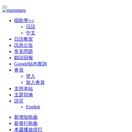
唱歌學○○
日語
中文
日語教室
訊息公告
常見問題
錯誤回報
Google站內查詢
會員
登入
加入會員
支持本站
主題切換
語言
English
新增加歌曲
新發行歌曲
本週播放排行