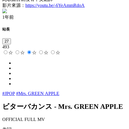
影片來源：
https://youtu.be/-6YeAmmRdoA
1年前
站長
27
493
☆
☆
☆
☆
☆
#JPOP
#Mrs. GREEN APPLE
ビターバカンス
-
Mrs. GREEN APPLE
OFFICIAL FULL MV