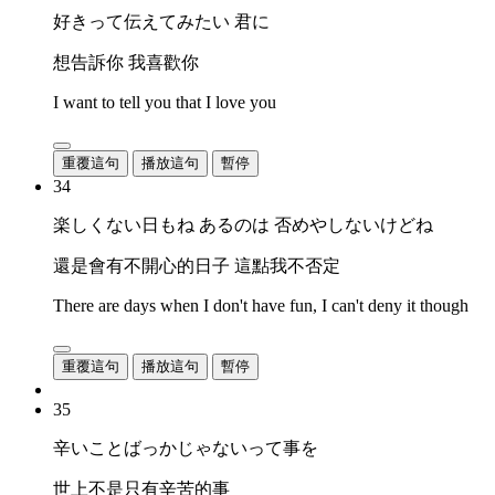
好きって伝えてみたい 君に
想告訴你 我喜歡你
I want to tell you that I love you
重覆這句
播放這句
暫停
34
楽しくない日もね あるのは 否めやしないけどね
還是會有不開心的日子 這點我不否定
There are days when I don't have fun, I can't deny it though
重覆這句
播放這句
暫停
35
辛いことばっかじゃないって事を
世上不是只有辛苦的事