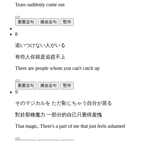
Tears suddenly come out
重覆這句
播放這句
暫停
8
追いつけない人がいる
有些人你就是追趕不上
There are people whom you can't catch up
重覆這句
播放這句
暫停
9
そのマジカルを ただ恥じちゃう自分が居る
對於那種魔力 一部分的自己只覺得羞愧
That magic, There's a part of me that just feels ashamed