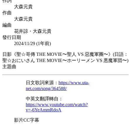
作詞
大森元貴
作曲
大森元貴
編曲
花井諒・大森元貴
發行日期
2024/11/29 (
1年前
)
日影《聖☆哥傳 THE MOVIE〜聖人 VS 惡魔軍團〜》(日語：
聖☆おにいさん THE MOVIE〜ホーリーメン VS 悪魔軍団〜)
主題曲
日文歌詞來源：
https://www.uta-
net.com/song/364588/
中英文翻譯轉自：
https://www.youtube.com/watch?
v=-6YeAmmRdoA
影片CC字幕