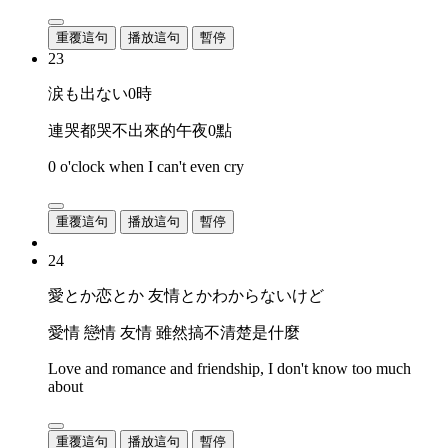
重覆這句
播放這句
暫停
23
涙も出ない0時
連哭都哭不出來的午夜0點
0 o'clock when I can't even cry
重覆這句
播放這句
暫停
24
愛とか恋とか 友情とかわからないけど
愛情 戀情 友情 雖然搞不清楚是什麼
Love and romance and friendship, I don't know too much
about
重覆這句
播放這句
暫停