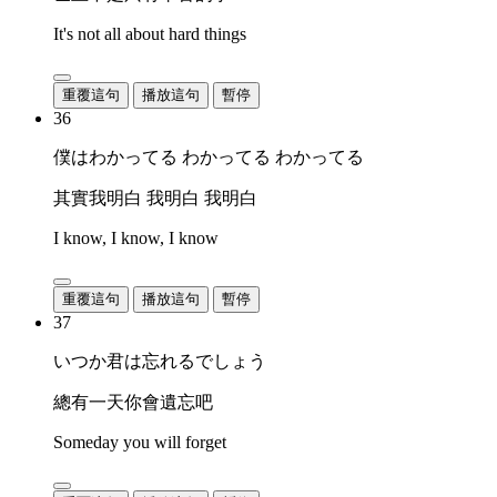
It's not all about hard things
重覆這句
播放這句
暫停
36
僕はわかってる わかってる わかってる
其實我明白 我明白 我明白
I know, I know, I know
重覆這句
播放這句
暫停
37
いつか君は忘れるでしょう
總有一天你會遺忘吧
Someday you will forget