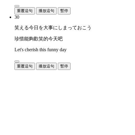
重覆這句
播放這句
暫停
30
笑える今日を大事にしまっておこう
珍惜能夠歡笑的今天吧
Let's cherish this funny day
重覆這句
播放這句
暫停