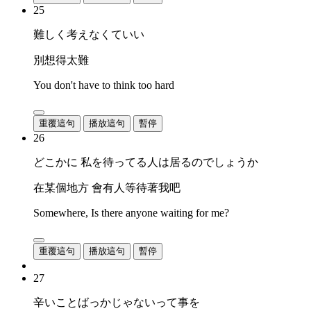
25
難しく考えなくていい
別想得太難
You don't have to think too hard
重覆這句
播放這句
暫停
26
どこかに 私を待ってる人は居るのでしょうか
在某個地方 會有人等待著我吧
Somewhere, Is there anyone waiting for me?
重覆這句
播放這句
暫停
27
辛いことばっかじゃないって事を