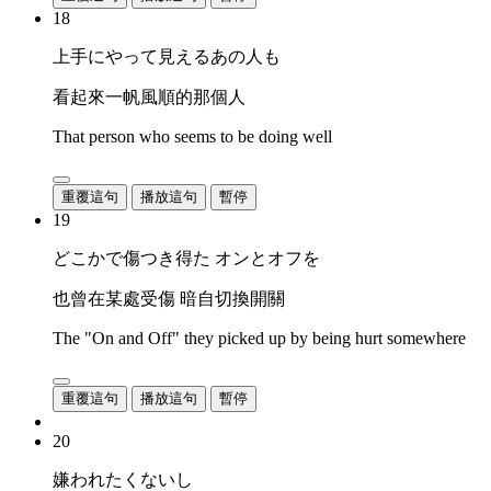
18
上手にやって見えるあの人も
看起來一帆風順的那個人
That person who seems to be doing well
重覆這句
播放這句
暫停
19
どこかで傷つき得た オンとオフを
也曾在某處受傷 暗自切換開關
The "On and Off" they picked up by being hurt somewhere
重覆這句
播放這句
暫停
20
嫌われたくないし