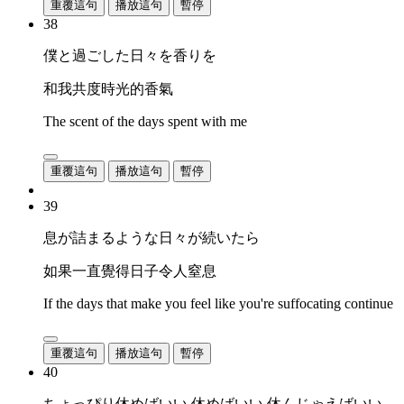
重覆這句
播放這句
暫停
38
僕と過ごした日々を香りを
和我共度時光的香氣
The scent of the days spent with me
重覆這句
播放這句
暫停
39
息が詰まるような日々が続いたら
如果一直覺得日子令人窒息
If the days that make you feel like you're suffocating continue
重覆這句
播放這句
暫停
40
ちょっぴり休めばいい 休めばいい 休んじゃえばいい