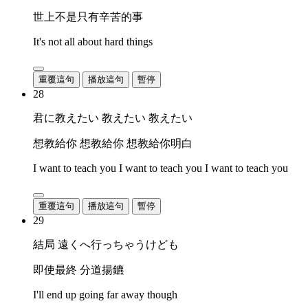
世上不是只有辛苦的事
It's not all about hard things
重覆這句
播放這句
暫停
28
君に教えたい 教えたい 教えたい
想教給你 想教給你 想教給你明白
I want to teach you I want to teach you I want to teach you
重覆這句
播放這句
暫停
29
結局 遠くへ行っちゃうけども
即使最終 分道揚鑣
I'll end up going far away though